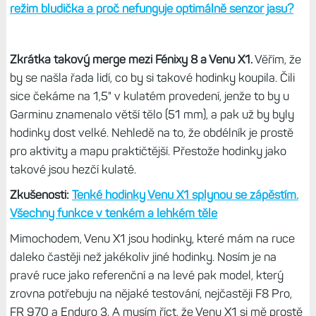
režim bludička a proč nefunguje optimálně senzor jasu?
Zkrátka takový merge mezi Fénixy 8 a Venu X1.
Věřím, že
by se našla řada lidí, co by si takové hodinky koupila. Čili
sice čekáme na 1,5" v kulatém provedení, jenže to by u
Garminu znamenalo větší tělo (51 mm), a pak už by byly
hodinky dost velké. Nehledě na to, že obdélník je prostě