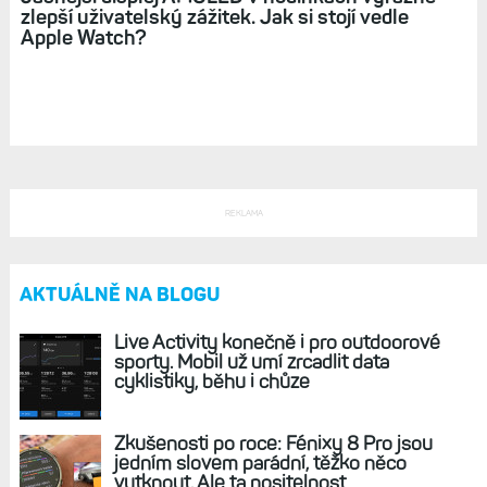
Venu X1: Nejtenčí hodinky s GPS na světě. Jak
si stojí v porovnání s konkurencí a co musely
obětovat?