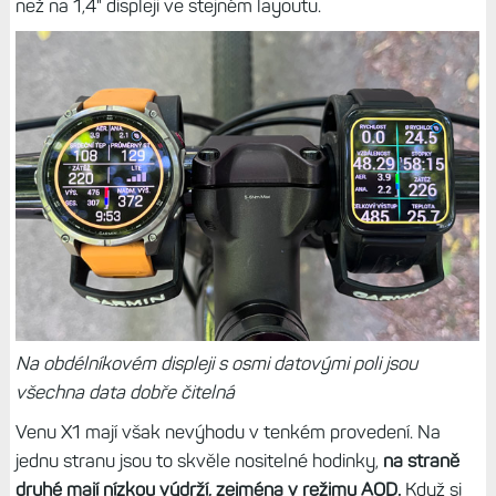
než na 1,4" displeji ve stejném layoutu.
Na obdélníkovém displeji s osmi datovými poli jsou
všechna data dobře čitelná
Venu X1 mají však nevýhodu v tenkém provedení. Na
jednu stranu jsou to skvěle nositelné hodinky,
na straně
druhé mají nízkou výdrží, zejména v režimu AOD.
Když si