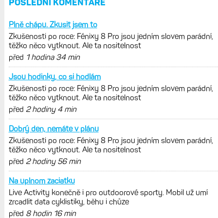
REKLAMA
AKTUÁLNĚ NA BLOGU
Live Activity konečně i pro outdoorové
sporty. Mobil už umí zrcadlit data
cyklistiky, běhu i chůze
Zkušenosti po roce: Fénixy 8 Pro jsou
jedním slovem parádní, těžko něco
vytknout. Ale ta nositelnost
Zaměření zátěže: Hodnotí, zda je váš
trénink produktivní a jestli se nachází
v optimálních oblastech