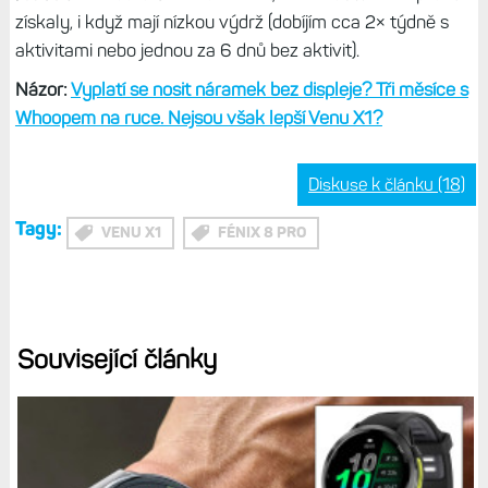
pro aktivity a mapu praktičtější. Přestože hodinky jako
takové jsou hezčí kulaté.
Zkušenosti:
Tenké hodinky Venu X1 splynou se zápěstím.
Všechny funkce v tenkém a lehkém těle
Mimochodem, Venu X1 jsou hodinky, které mám na ruce
daleko častěji než jakékoliv jiné hodinky. Nosím je na
pravé ruce jako referenční a na levé pak model, který
zrovna potřebuju na nějaké testování, nejčastěji F8 Pro,
FR 970 a Enduro 3. A musím říct, že Venu X1 si mě prostě
získaly, i když mají nízkou výdrž (dobíjím cca 2× týdně s
aktivitami nebo jednou za 6 dnů bez aktivit).
Názor:
Vyplatí se nosit náramek bez displeje? Tři měsíce s
Whoopem na ruce. Nejsou však lepší Venu X1?
Diskuse k článku (18)