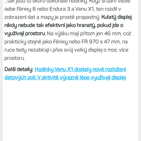
...tak jsou to skoro dokonalé hodinky. Když si dám vedle
sebe Fénixy 8 nebo Endura 3 a Venu X1, ten rozdíl v
zobrazení dat a mapy je prostě propastný.
Kulatý displej
nikdy nebude tak efektivní jako hranatý, pokud jde o
využívají prostoru.
Na výšku mají přitom jen 46 mm, což
prakticky stejně jako Fénixy nebo FR 970 s 47 mm, na
ruce tedy nezabírají i přes svůj velký displej o moc více
prostoru.
Další detaily:
Hodinky Venu X1 dostaly nové rozložení
datových polí. V aktivitě výrazně lépe využívají displej