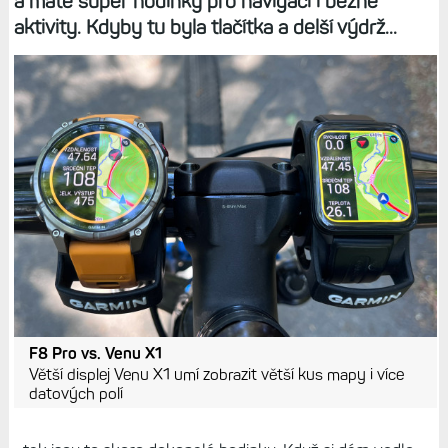
a máte super hodinky pro navigaci i běžné
aktivity. Kdyby tu byla tlačítka a delší výdrž...
F8 Pro vs. Venu X1
Větší displej Venu X1 umí zobrazit větší kus mapy i více
datových polí