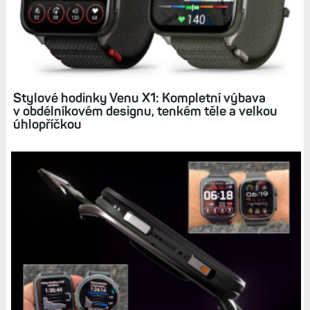
Index nositelnosti: Jak pohodlné jsou hodinky
na ruce, jak dobře se ovládají a jak se s nimi spí
(můj žebříček)