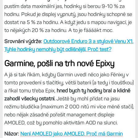
pustím data maximální jas, hodinky si berou 9-10 % za
hodinu. Pokud je displej vypnutý, jsou hodinky schopné se
dostat na 5 % za hodinu. A když jedu s mapou navigací, je
to nějakých 20 % za hodinu. A to je fáááákt moc.
Srovnání výdrže:
Outdoorové Enduro 3 a stylové Venu X1.
Tyhle hodinky nemohly být odlišnější. Proč test?
Garmine, pošli na trh nové Epixy
A já si tak říkám, kdyby Garmin uvedl něco jako Fénixy v
tomto provedení s tlačítky, větší baterii (a tedy i tloušťkou)
a říkal tomu třeba Epix,
hned bych ty hodiny bral a klidně
zahodil všecky ostatní.
Ještě by mohl přidat na jasu
režimu bludička (maximum 2 000 nitů mi více méně stačí),
nebo nějak zásadně pořešit management displeje
AMOLED, což by pomohlo aktivitám AOD na slunci.
Názor:
Není AMOLED jako AMOLED. Proč má Garmin