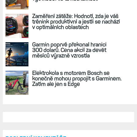
Jasnější displej AMOLED v hodinkách výrazně
zlepší uživatelský zážitek. Jak si stojí vedle
Apple Watch?