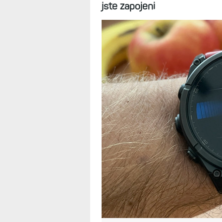
Garminu, které
v hodinkách nat
10.2.2025
Některé doplňky Garmin nena
třeba si je stáhnout z obch
sledování hydratace, kalkul
jste zapojeni