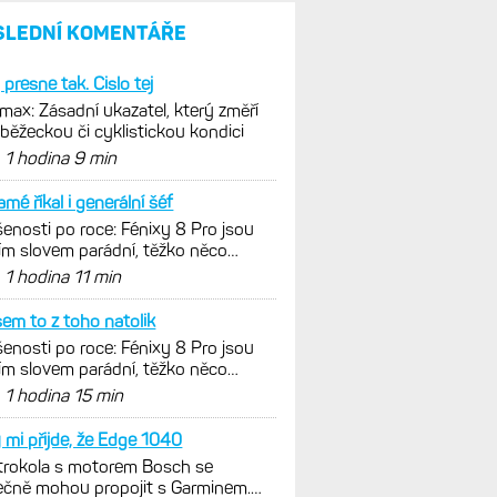
parádní, těžko něco vytknout.
Ale ta nositelnost
Zaměření zátěže: Hodnotí, zda
je váš trénink produktivní
a jestli se nachází
v optimálních oblastech
Garmin poprvé překonal
hranici 300 dolarů. Cena akcií
za devět měsíců výrazně
vzrostla
Elektrokola s motorem Bosch
se konečně mohou propojit
s Garminem. Zatím ale jen
s Edge