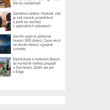
REKLAMA
TUÁLNĚ NA BLOGU
Live Activity konečně i pro
outdoorové sporty. Mobil už
umí zrcadlit data cyklistiky,
běhu i chůze
Zkušenosti po roce: Fénixy
8 Pro jsou jedním slovem