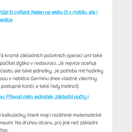
ete prohlédnout jak v mobilním, tak webovém
 na ikonu
Výzvy
v dolní liště, na webu je tato volba
ktuálních výzev, do kterých se můžete zapojit,
sebou najdete výzvy, do kterých jste již zapojeni
e již splnili, ale jejich čas ještě nevypršel.
poň základní pohled také v hodinkách. Jakmile
od sebou jednotlivé výzvy.
U každé z nich se pak
rocenta splnění.
A když na výzvu klepnete,
výzva platí. Výzvy se pokaždé načítají z mobilní