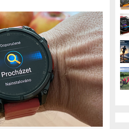
 by měly být
ivně. Ale nejsou
bízí ani v nejvyšších modelech a je
odu Connect IQ. Příkladem může být
ačka, zdraví žen nebo výzvy, do kterých
AK