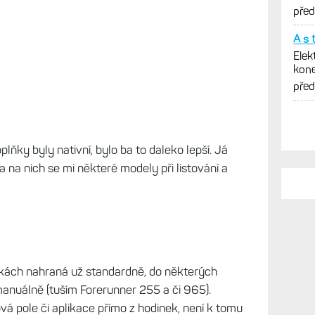
y tak, jako by spustily aktivitu. A tudíž máte
 navíc v některých případech začnou vyhledávat
větel (ANT+), tak začnou reagovat, připojí se a
it.
PO
Ano,
VO2m
lňky byly nativní, bylo ba to daleko lepší. Já
vaši