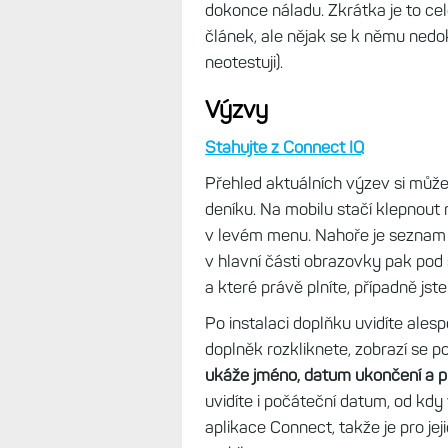
Doplněk pro sledování menstruačn
Některé hodinky jej mají standardn
musíte stáhnout. Nejprve zadáte
odvodí, kdy nastane další cyklus. 
počátku a konce můžete vždy upr
V kalendáři pak vidíte jednotlivé
upravit i doporučené tréninky.
V d
zdravotní potíže (bolest hlavy, břic
dokonce náladu. Zkrátka je to ce
článek, ale nějak se k němu nedo
neotestuji).