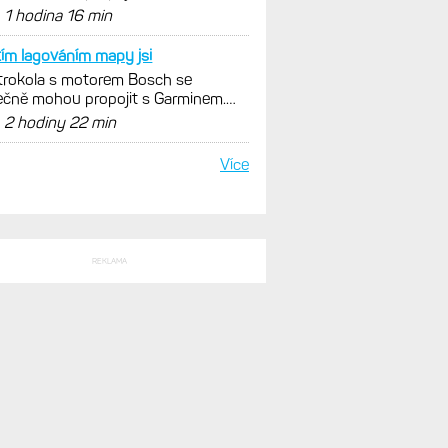
SLEDNÍ KOMENTÁŘE
 presne tak. Cislo tej
ax: Zásadní ukazatel, který změří
 běžeckou či cyklistickou kondici