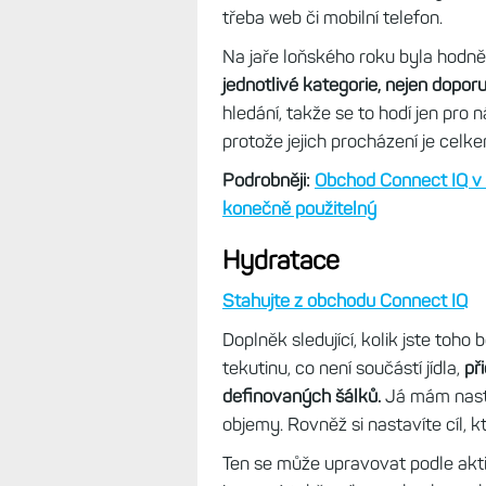
třeba používám denně Hydrataci a 
otvírání nepříjemně sekají.
Connect IQ Store
Stahujte z obchodu Connect IQ
Tato aplikace je v novějších hod
modelů jsem ji ale musel doplnit 
Umožňuje stahovat doplňky, datov
třeba web či mobilní telefon.
Na jaře loňského roku byla hodn
jednotlivé kategorie, nejen dopor
hledání, takže se to hodí jen pro
protože jejich procházení je cel
Podrobněji:
Obchod Connect IQ v 
konečně použitelný