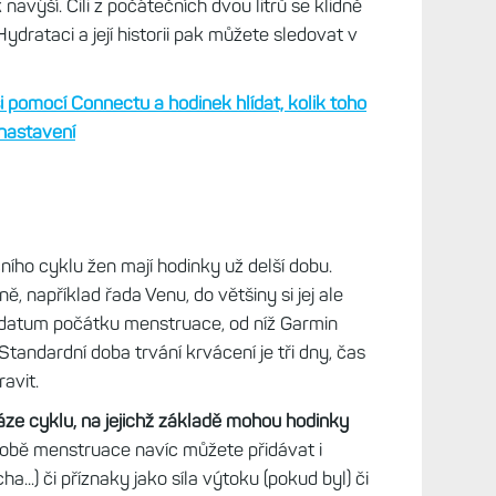
 během dne vypili. Jakmile vypijete nějakou
idáte si ji do „seznamu“ pomocí předem
veno 200, 250 a 300 ml, ale lze si nastavit jiné
kterého byste měli každý den dosáhnout.
vit, které máte během dne. Garmin totiž odhaduje
 navýší. Čili z počátečních dvou litrů se klidně
ydrataci a její historii pak můžete sledovat v
 pomocí Connectu a hodinek hlídat, kolik toho
, nastavení