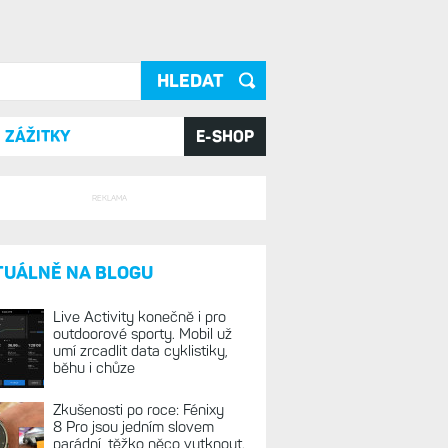
ání
ZÁŽITKY
E-SHOP