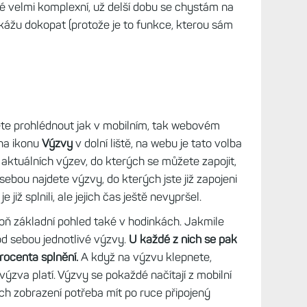
ího cyklu žen mají hodinky už delší dobu.
ě, například řada Venu, do většiny si jej ale
 datum počátku menstruace, od níž Garmin
Standardní doba trvání krvácení je tři dny, čas
avit.
 fáze cyklu, na jejichž základě mohou hodinky
obě menstruace navíc můžete přidávat i
ha...) či příznaky jako síla výtoku (pokud byl) či
lé velmi komplexní, už delší dobu se chystám na
kážu dokopat (protože je to funkce, kterou sám