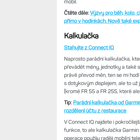
Výzvy
Stahujte z Connect IQ
Přehled aktuálních výzev si můž
deníku. Na mobilu stačí klepnout
v levém menu. Nahoře je seznam a
v hlavní části obrazovky pak pod 
a které právě plníte, případně jste j
Po instalaci doplňku uvidíte ales
doplněk rozkliknete, zobrazí se p
ukáže jméno, datum ukončení a p
uvidíte i počáteční datum, od kdy 