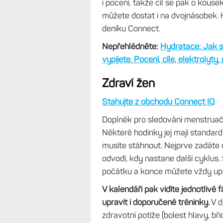
Hydratace
Stahujte z obchodu Connect IQ
Doplněk sledující, kolik jste toho
tekutinu, co není součástí jídla,
př
definovaných šálků.
Já mám nasta
objemy. Rovněž si nastavíte cíl, 
Ten se může upravovat podle akti
i pocení, takže cíl se pak o kousek
můžete dostat i na dvojnásobek. H
deníku Connect.
Nepřehlédněte:
Hydratace: Jak si
vypijete. Pocení, cíle, elektrolyty
Zdraví žen
Stahujte z obchodu Connect IQ