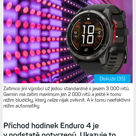
Diskuze (35)
Zatímco jiní výrobci už jedou standardně s jasem 3 000 nitů,
Garmin má zatím maximum jen 2 000 nitů a ještě k tomu
režim bludičky, který nelze nijak ovlivnit. A k tomu neefektivní
režim automatiky
Příchod hodinek Enduro 4 je
v podstatě potvrzený. Ukazuje to