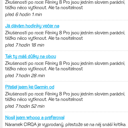
jedním slovem parádní, těžko něco
vytknout. Ale ta nositelnost
Zaměření zátěže: Hodnotí, zda je váš
trénink produktivní a jestli se nachází
v optimálních oblastech
Garmin poprvé překonal hranici
300 dolarů. Cena akcií za devět
měsíců výrazně vzrostla
Elektrokola s motorem Bosch se
konečně mohou propojit s Garminem.
Zatím ale jen s Edge