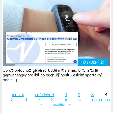
Diskuze (12)
Oproti předchozí generaci bude mít snímač GPS, a to je
gamechanger pro lidi, co nechtějí nosit klasické sportovní
hodinky
« první
‹ předchozí
1
2
3
4
5
6
7
8
9
…
následující
Stránky
›
poslední »