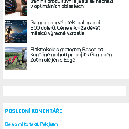
REKLAMA
AKTUÁLNĚ NA BLOGU
Live Activity konečně i pro outdoorové
sporty. Mobil už umí zrcadlit data
cyklistiky, běhu i chůze
Zkušenosti po roce: Fénixy 8 Pro jsou