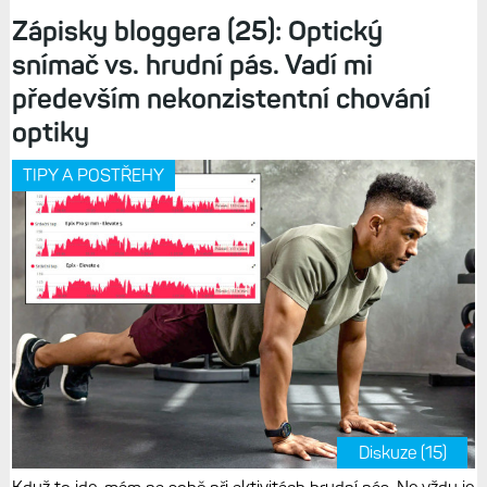
Zápisky bloggera (25): Optický
snímač vs. hrudní pás. Vadí mi
především nekonzistentní chování
optiky
TIPY A POSTŘEHY
Diskuze (15)