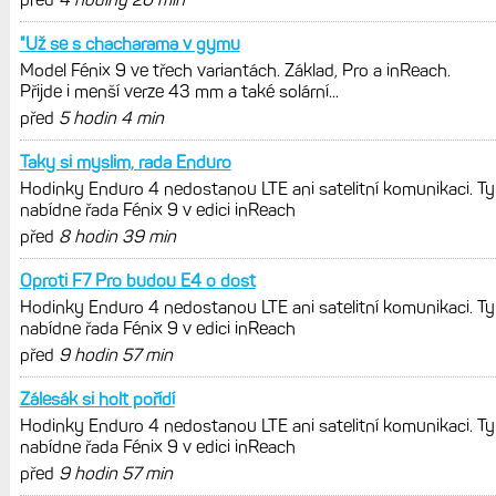
Zkušenosti po roce: Fénixy 8 Pro jsou
jedním slovem parádní, těžko něco
vytknout. Ale ta nositelnost
Zaměření zátěže: Hodnotí, zda je váš
trénink produktivní a jestli se nachází
v optimálních oblastech
Garmin poprvé překonal hranici
300 dolarů. Cena akcií za devět
měsíců výrazně vzrostla