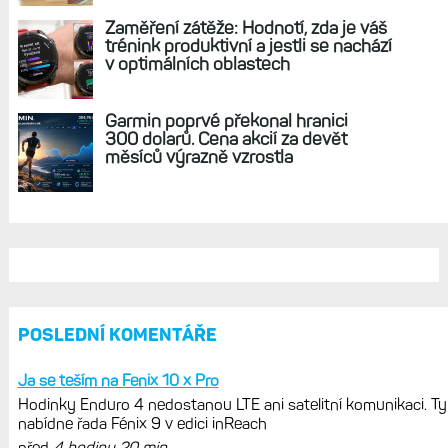
REKLAMA
AKTUÁLNĚ NA BLOGU
Hodinky Enduro 4 nedostanou LTE ani
satelitní komunikaci. Ty nabídne řada
Fénix 9 v edici inReach
Live Activity konečně i pro outdoorové
sporty. Mobil už umí zrcadlit data
cyklistiky, běhu i chůze