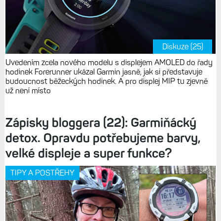
Diskuze (25)
Uvedením zcela nového modelu s displejem AMOLED do řady
hodinek Forerunner ukázal Garmin jasně, jak si představuje
budoucnost běžeckých hodinek. A pro displej MIP tu zjevně
už není místo
Zápisky bloggera (22): Garmiňácký
detox. Opravdu potřebujeme barvy,
velké displeje a super funkce?
TIPY A POSTŘEHY