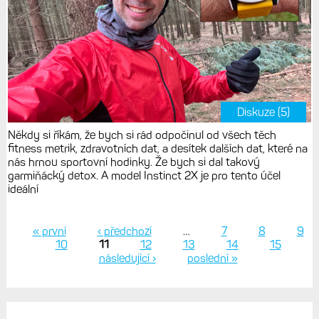
Diskuze (5)
Někdy si říkám, že bych si rád odpočinul od všech těch
fitness metrik, zdravotních dat, a desítek dalších dat, které na
nás hrnou sportovní hodinky. Že bych si dal takový
garmiňácký detox. A model Instinct 2X je pro tento účel
ideální
« první
‹ předchozí
…
7
8
9
10
11
12
13
14
15
Stránky
následující ›
poslední »