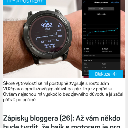
TIPY A POSTŘEHY
Diskuze (4)
Skóre vytrvalosti se mi postupně zvyšuje s rostoucím
VO2max a prodlužováním aktivit na jaře. To je v pořádku.
Ovšem najednou mi vyskočilo bez zjevného důvodu a já začal
pátrat po příčině
Zápisky bloggera (26): Až vám někdo
bude tvrdit, že bajk s motorem je pro