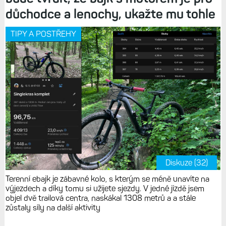
důchodce a lenochy, ukažte mu tohle
TIPY A POSTŘEHY
Diskuze (32)
Terenní ebajk je zábavné kolo, s kterým se méně unavíte na
výjezdech a díky tomu si užijete sjezdy. V jedné jízdě jsem
objel dvě trailová centra, naskákal 1308 metrů a a stále
zůstaly síly na další aktivity