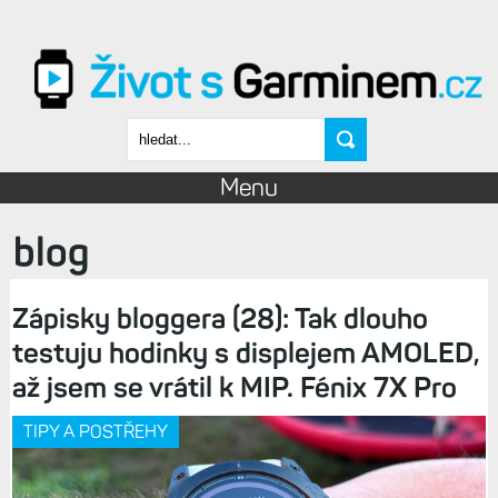
Přejít k hlavnímu obsahu
Vyhledávání
Menu
blog
Zápisky bloggera (28): Tak dlouho
testuju hodinky s displejem AMOLED,
až jsem se vrátil k MIP. Fénix 7X Pro
TIPY A POSTŘEHY