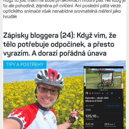
Když to jde, mám na sobě při aktivitách hrudní pás. Ne vždy je
to ale pohodlné, zejména při cvičení. Ani poslední pátá verze
optického snímače však nenabídne srovnatelná měření jako
hruďák
Zápisky bloggera (24): Když vím, že
tělo potřebuje odpočinek, a přesto
vyrazím. A dorazí pořádná únava
TIPY A POSTŘEHY