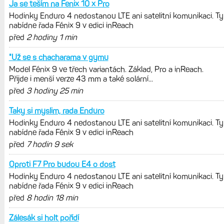
REKLAMA
AKTUÁLNĚ NA BLOGU
Hodinky Enduro 4 nedostanou LTE ani
satelitní komunikaci. Ty nabídne řada
Fénix 9 v edici inReach
Live Activity konečně i pro outdoorové
sporty. Mobil už umí zrcadlit data
cyklistiky, běhu i chůze
Zkušenosti po roce: Fénixy 8 Pro jsou
jedním slovem parádní, těžko něco
vytknout. Ale ta nositelnost