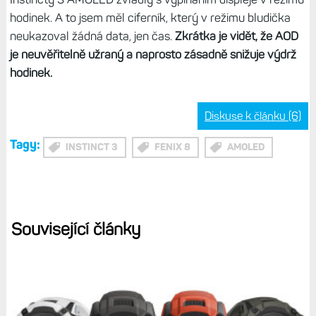
Čtvrtek: kolo 3:03 h
Pátek: kolo 1:20 h
Sobota: kolo 2:10 h
Neděle kolo 2:58 h + síla 30 min (jen I3A)
Celkem 12:46 h s GPS (bez dalších systémů) a hodinka a
půl indoor cvičení. V zásadě je to polovina toho, co by
Instincty 3 AMOLED zvládly s vypínáním displeje v režimu
hodinek. A to jsem měl ciferník, který v režimu bludička
neukazoval žádná data, jen čas.
Zkrátka je vidět, že AOD
je neuvěřitelně užraný a naprosto zásadně snižuje výdrž
hodinek.
Diskuse k článku (6)