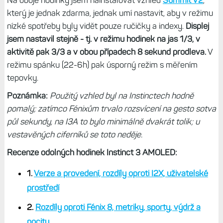
Na oboje hodinky jsem nainstalovat vzhled
Summit V2
,
který je jednak zdarma, jednak umí nastavit, aby v režimu
nízké spotřeby byly vidět pouze ručičky a indexy.
Displej
jsem nastavil stejně - tj. v režimu hodinek na jas 1/3, v
aktivitě pak 3/3 a v obou případech 8 sekund prodleva.
V
režimu spánku (22-6h) pak úsporný režim s měřením
tepovky.
Poznámka:
Použitý vzhled byl na Instinctech hodně
pomalý; zatímco Fénixům trvalo rozsvícení na gesto sotva
půl sekundy, na I3A to bylo minimálně dvakrát tolik; u
vestavěných ciferníků se toto neděje.
Recenze odolných hodinek Instinct 3 AMOLED:
1.
Verze a provedení, rozdíly oproti I2X, uživatelské
prostředí
2.
Rozdíly oproti Fénix 8, metriky, sporty, výdrž a
pocity