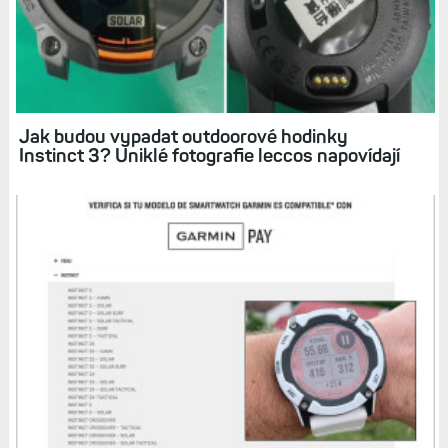
Instinct 3: Čím náš potěší třetí generace
odolných hodinek? Na seznamu novinek toho
není málo