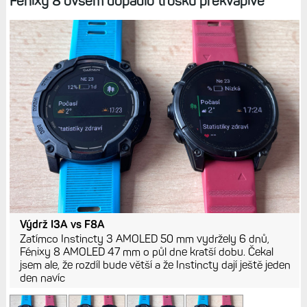
Fénixy 8 ovšem dopadlo trošku překvapivě
Výdrž I3A vs F8A
Zatímco Instincty 3 AMOLED 50 mm vydržely 6 dnů,
Fénixy 8 AMOLED 47 mm o půl dne kratší dobu. Čekal
jsem ale, že rozdíl bude větší a že Instincty dají ještě jeden
den navíc