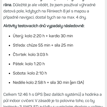
Tip:
Srovnání: Výdrž hodinek Instinct 3 Solar, Instinct 3
AMOLED a Instinct 2X. Stále tomu nemohu uvěřit
Týden s AOD? Tak tak
Každopádně Fénixy daly pět a půl dne, což odpovídá
mému staršímu testu, kdy jsem v režimu AOD srovnával s
Forerunnery 965. Tehdy mi Fénixy 8 ráno šestého dne
hlásily také 10 %.
Instincty 3 AMOLED pak s jednou indoor
aktivitou navíc zvládly šest a půl dne; vydržely do dalšího
rána.
Důležité je ale vědět, že jsem používal výhradně
datová pole, kdybych na Fénixech 8 jel s mapou a
případně navigací, dostal bych se na max. 4 dny.
Aktivity testovacích dnů vypadaly následovně:
Úterý: kolo 2:20 h + kardio 30 min
Středa: chůze 55 min + síla 25 min