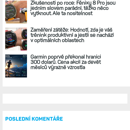
Hodinky pro rok 2025: Garmin chystá nové
Forerunnery, Fénixy 8 Pro, Instincty 3 či
modely s microLED