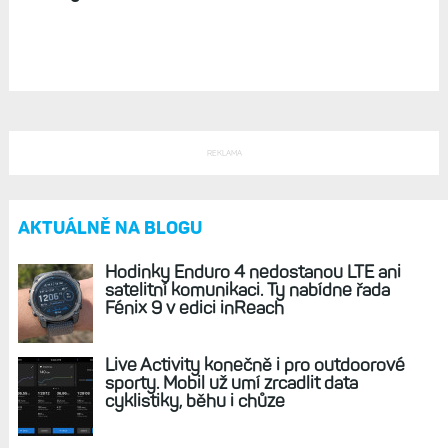
Hodinky Instinct 3 na spadnutí. Úniky se
objevují přímo na webu Garminu