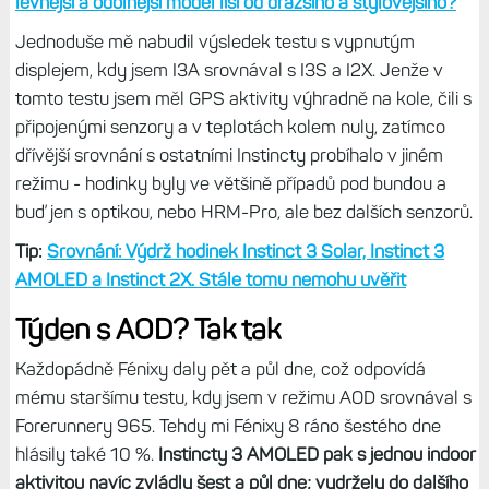
Počítal jsem s tím, že to F8 nedají a umřou těsně před
dokončením, ale domů jsem dorazil s 1 % nabitím.
Aktivita
se stihla uložit a ještě jsem nafotil srovnávací fotky.
Instincty měly po ukončení aktivity 12 %.
Ale tak nějak
jsem počítal s tím, že rozdíl bude výraznější. Už jen proto,
že Fénixy mají bez AOD mít výdrž 16 dnů, zatímco
Instincty 24 dnů - tedy o polovinu více.
Tip:
Srovnání hodinek Instinct 3 a Fénix 8: V čem se
levnější a odolnější model liší od dražšího a stylovějšího?
Jednoduše mě nabudil výsledek testu s vypnutým
displejem, kdy jsem I3A srovnával s I3S a I2X. Jenže v
tomto testu jsem měl GPS aktivity výhradně na kole, čili s
připojenými senzory a v teplotách kolem nuly, zatímco
dřívější srovnání s ostatními Instincty probíhalo v jiném
režimu - hodinky byly ve většině případů pod bundou a
buď jen s optikou, nebo HRM-Pro, ale bez dalších senzorů.