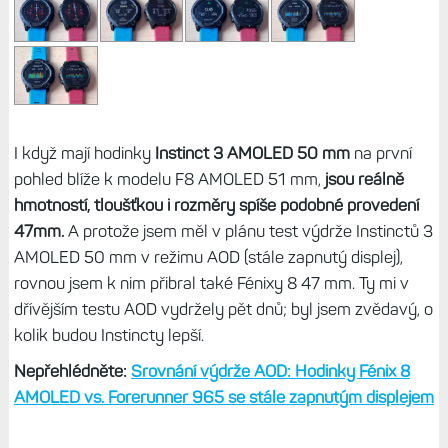
I když mají hodinky
Instinct 3 AMOLED 50 mm
na první
pohled blíže k modelu F8 AMOLED 51 mm,
jsou reálně
hmotností, tloušťkou i rozměry spíše podobné provedení
47mm.
A protože jsem měl v plánu test výdrže Instinctů 3
AMOLED 50 mm v režimu AOD (stále zapnutý displej),
rovnou jsem k nim přibral také Fénixy 8 47 mm. Ty mi v
dřívějším testu AOD vydržely pět dnů; byl jsem zvědavý, o
kolik budou Instincty lepší.
Nepřehlédněte:
Srovnání výdrže AOD: Hodinky Fénix 8
AMOLED vs. Forerunner 965 se stále zapnutým displejem