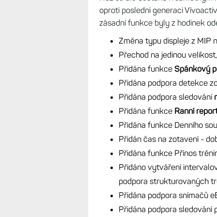
pokud si dnes chcete pořídit levn
trochu smůlu.
Řada Venu 2 se čase
zastarává – funkčně i graficky), 
designu (jsou fakt maličké), a V
Hodinky k testu zapůjčil
obchod P
Novinky oproti Vívoacti
Než se ale dostanu k samotným h
oproti poslední generaci Vívoactiv
zásadní funkce byly z hodinek o
Změna typu displeje z MIP
Přechod na jedinou velikost
Přidána funkce
Spánkový p
Přidána podpora detekce zd
Přidána podpora sledování
Přidána funkce
Ranní repor