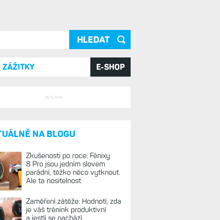
ání
ZÁŽITKY
E-SHOP