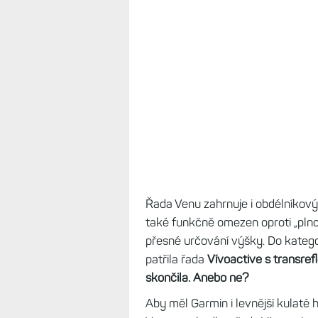
přišel na jaře roku 2021, také ne
nyní se dá pořídit za cca osm tisí
dvou provedeních,
a to s luneto
lunetou 44 mm (43,6 mm), což js
Nepřehlédněte druhou část rece
aktivity a výdrž (2)