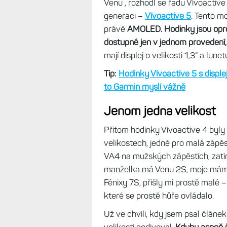
Řada Venu zahrnuje i obdélníkov
také funkčně omezen oproti „pln
přesné určování výšky. Do kateg
patřila řada
Vívoactive s transref
skončila. Anebo ne?
Aby měl Garmin i levnější kulaté
Venu , rozhodl se řadu Vívoactive 
generaci –
Vívoactive 5
. Tento mo
právě
AMOLED. Hodinky jsou opro
dostupné jen v jednom provedení,
mají displej o velikosti 1,3“ a lu
Tip:
Hodinky Vívoactive 5 s displ
to Garmin myslí vážně
Jenom jedna velikost