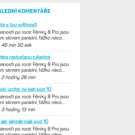
a jestli se nachází
v optimálních oblastech
Garmin poprvé překonal
hranici 300 dolarů. Cena akcií
za devět měsíců výrazně
vzrostla
Elektrokola s motorem Bosch
se konečně mohou propojit
s Garminem. Zatím ale jen
s Edge
Model Fénix 9 ve třech
variantách. Základ, Pro
a inReach. Přijde i menší
verze 43 mm a také solární
MIP