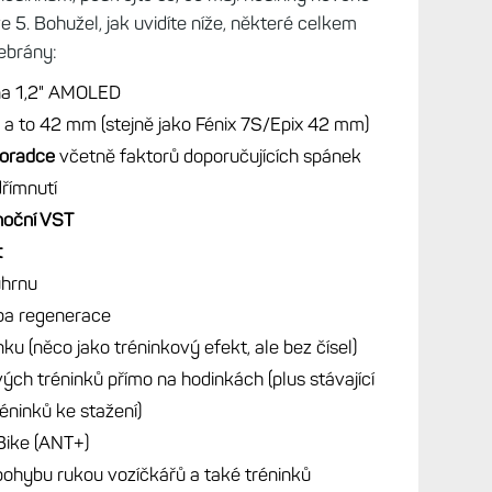
é, ale přitom velké stylové hodinky, máte tak
m doprodá (a navíc už je na ní vidět, že
model Venu 2 Sq není pro každého kvůli velikosti a
enu 3 mají sebevědomou cenu.
ulsmetry.cz
ve 4
odinkám, podívejte se, co mají hodinky nového
e 5. Bohužel, jak uvidíte níže, některé celkem
debrány:
 na 1,2" AMOLED
, a to 42 mm (stejně jako Fénix 7S/Epix 42 mm)
oradce
včetně faktorů doporučujících spánek
římnutí
noční VST
t