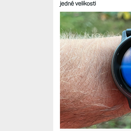
Stylovka s dis
jen v jedné velik
23.10.2023
Zatímco dříve měla řada Vívo
generace dostala AMOLED -
společného - v podstatě jde
jedné velikosti