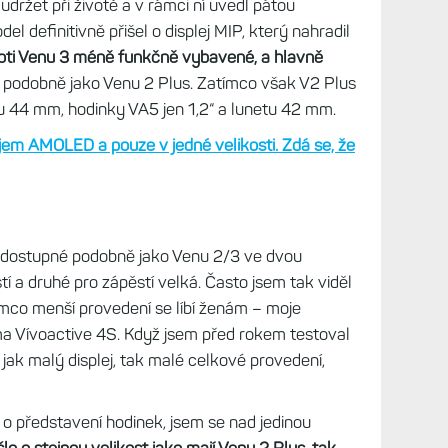
ý model
Venu 2 Sq
, který je kromě jiného designu
otučným“ modelům – chybí třeba barometr pro
orie stylových hodinek s dotykem ještě nedávno
lexním displejem MIP, ta ale se čtvrtou generací
 hodinky s displejem AMOLED, co bude levnější než
udržet při životě a v rámci ní uvedl pátou
del definitivně přišel o displej MIP, který nahradil
ti Venu 3 méně funkčně vybavené, a hlavně
podobně jako Venu 2 Plus. Zatímco však V2 Plus
netu 44 mm, hodinky VA5 jen 1,2“ a lunetu 42 mm.
ejem AMOLED a pouze v jedné velikosti. Zdá se, že