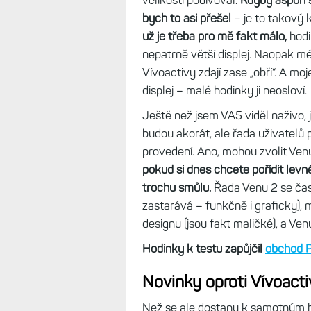
Přitom hodinky Vívoactive 4 byl
velikostech, jedné pro malá zápěs
VA4 na mužských zápěstích, zatí
manželka má Venu 2S, moje máma
Fénixy 7S, přišly mi prostě malé –
které se prostě hůře ovládalo.
Už ve chvíli, kdy jsem psal článe
velikostí podivoval.
Kdyby aspoň šl
bych to asi přešel
– je to takový 
už je třeba pro mě fakt málo,
hodin
nepatrně větší displej. Naopak mé
Vívoactivy zdají zase „obří“. A mo
displej – malé hodinky ji neosloví.
Ještě než jsem VA5 viděl naživo,
budou akorát, ale řada uživatelů 
provedení. Ano, mohou zvolit Venu 