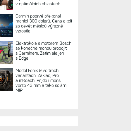
REKLAMA
TUÁLNĚ NA BLOGU
Zkušenosti po roce: Fénixy
8 Pro jsou jedním slovem
parádní, těžko něco vytknout.
Ale ta nositelnost
Zaměření zátěže: Hodnotí, zda
je váš trénink produktivní