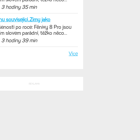
SLEDNÍ KOMENTÁŘE
ste s tou svítivostí
enosti po roce: Fénixy 8 Pro jsou
ím slovem parádní, těžko něco