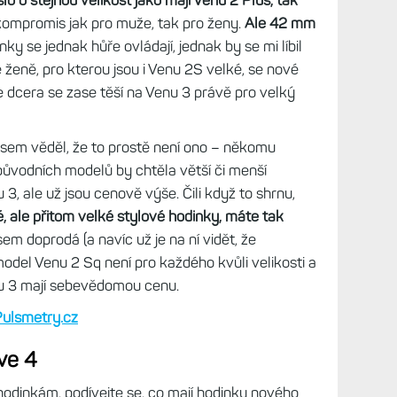
y dostupné podobně jako Venu 2/3 ve dvou
tí a druhé pro zápěstí velká. Často jsem tak viděl
mco menší provedení se líbí ženám – moje
 Vívoactive 4S. Když jsem před rokem testoval
 jak malý displej, tak malé celkové provedení,
k o představení hodinek, jsem se nad jedinou
o o stejnou velikost jako mají Venu 2 Plus, tak
kompromis jak pro muže, tak pro ženy.
Ale 42 mm
ky se jednak hůře ovládají, jednak by se mi líbil
 ženě, pro kterou jsou i Venu 2S velké, se nové
je dcera se zase těší na Venu 3 právě pro velký
 jsem věděl, že to prostě není ono – někomu
původních modelů by chtěla větší či menší
3, ale už jsou cenově výše. Čili když to shrnu,