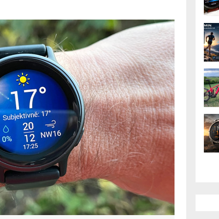
plejem AMOLED, nově
osti (1.)
active standardní MIP displej, pátá
 po vzoru řady Venu. S tou má hodně
 o funkčně ořezané Venu 3. Navíc jen v
AK