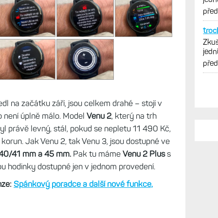
PO
Vy j
Zkuš
dl na začátku září, jsou celkem drahé – stojí v
jedn
to není úplně málo. Model
Venu 2
, který na trh