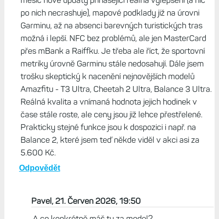
měsíc nové updaty přinášející reálná vylepšení (a nic
po nich necrashuje), mapové podklady již na úrovni
Garminu, až na absenci barevných turistických tras
možná i lepší. NFC bez problémů, ale jen MasterCard
přes mBank a Raiffku. Je třeba ale říct, že sportovní
metriky úrovně Garminu stále nedosahují. Dále jsem
trošku skeptický k nacenění nejnovějších modelů
Amazfitu - T3 Ultra, Cheetah 2 Ultra, Balance 3 Ultra.
Reálná kvalita a vnímaná hodnota jejich hodinek v
čase stále roste, ale ceny jsou již lehce přestřelené.
Prakticky stejné funkce jsou k dospozici i např. na
Balance 2, které jsem teď někde viděl v akci asi za
5.600 Kč.
Odpovědět
Pavel, 21. Červen 2026, 19:50
A co konkrétně máš ty za model?