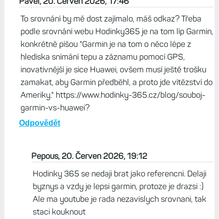
Pavel, 20. Červen 2026, 17:46
To srovnání by mě dost zajímalo, máš odkaz? Třeba
podle srovnání webu Hodinky365 je na tom líp Garmin,
konkrétně píšou "Garmin je na tom o něco lépe z
hlediska snímání tepu a záznamu pomocí GPS,
inovativnější je sice Huawei, ovšem musí ještě trošku
zamakat, aby Garmin předběhl, a proto jde vítězství do
Ameriky." https://www.hodinky-365.cz/blog/souboj-
garmin-vs-huawei?
Odpovědět
Pepous, 20. Červen 2026, 19:12
Hodinky 365 se nedaji brat jako referencni. Delaji
byznys a vzdy je lepsi garmin, protoze je drazsi :)
Ale ma youtube je rada nezavislych srovnani, tak
staci kouknout