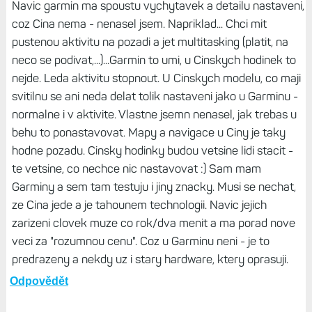
Navic garmin ma spoustu vychytavek a detailu nastaveni,
coz Cina nema - nenasel jsem. Napriklad... Chci mit
pustenou aktivitu na pozadi a jet multitasking (platit, na
neco se podivat,...)...Garmin to umi, u Cinskych hodinek to
nejde. Leda aktivitu stopnout. U Cinskych modelu, co maji
svitilnu se ani neda delat tolik nastaveni jako u Garminu -
normalne i v aktivite. Vlastne jsemn nenasel, jak trebas u
behu to ponastavovat. Mapy a navigace u Ciny je taky
hodne pozadu. Cinsky hodinky budou vetsine lidi stacit -
te vetsine, co nechce nic nastavovat :) Sam mam
Garminy a sem tam testuju i jiny znacky. Musi se nechat,
ze Cina jede a je tahounem technologii. Navic jejich
zarizeni clovek muze co rok/dva menit a ma porad nove
veci za "rozumnou cenu". Coz u Garminu neni - je to
predrazeny a nekdy uz i stary hardware, ktery oprasuji.
Odpovědět