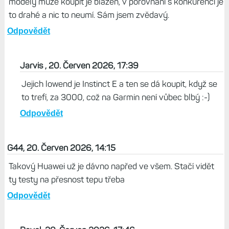
modely může koupit je blázen, v porovnání s konkurencí je
to drahé a nic to neumí. Sám jsem zvědavý.
Odpovědět
Jarvis , 20. Červen 2026, 17:39
Jejich lowend je Instinct E a ten se dá koupit, když se
to trefí, za 3000, což na Garmin není vůbec blbý :-)
Odpovědět
G44, 20. Červen 2026, 14:15
Takový Huawei už je dávno napřed ve všem. Stačí vidět
ty testy na přesnost tepu třeba
Odpovědět