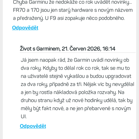
Chyba Garminu že nedokáže co rok uvádět novinky...
FR70 a 170 jsou jen starý hardware s novým názvem
a předražený. U F9 asi zopakuje něco podobného.
Odpovědět
Život s Garminem, 21. Červen 2026, 16:14
Já jsem naopak rád, že Garmin uvádí novinky ob
dva roky. Kdyby to dělal rok co rok, tak se mu to
na uživatelé stejně vykašlou a budou upgradovat
za dva roky, případně za tři. Nějak víc by nevydělal
a jen by rostla nákladová položka rozvahy. Na
druhou stranu když už nové hodinky udělá, tak by
měly být fakt nové, a ne jen přebarvené s novým
UI.
Odpovědět