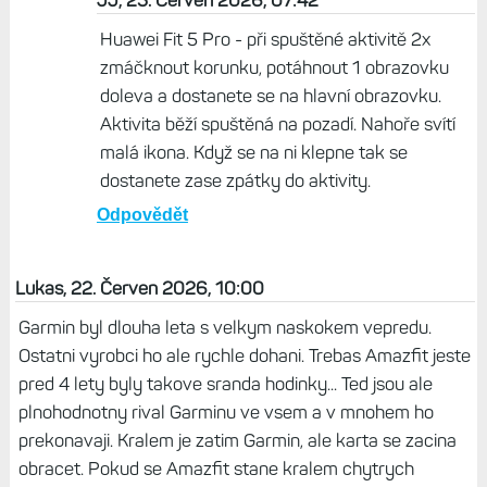
JJ, 25. Červen 2026, 07:42
Huawei Fit 5 Pro - při spuštěné aktivitě 2x
zmáčknout korunku, potáhnout 1 obrazovku
doleva a dostanete se na hlavní obrazovku.
Aktivita běží spuštěná na pozadí. Nahoře svítí
malá ikona. Když se na ni klepne tak se
dostanete zase zpátky do aktivity.
Odpovědět
Lukas, 22. Červen 2026, 10:00
Garmin byl dlouha leta s velkym naskokem vepredu.
Ostatni vyrobci ho ale rychle dohani. Trebas Amazfit jeste
pred 4 lety byly takove sranda hodinky... Ted jsou ale
plnohodnotny rival Garminu ve vsem a v mnohem ho
prekonavaji. Kralem je zatim Garmin, ale karta se zacina
obracet. Pokud se Amazfit stane kralem chytrych