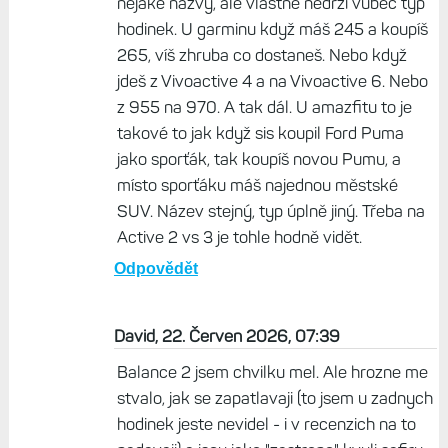
nějaké názvy, ale vlastně nedrží vůbec typ
hodinek. U garminu když máš 245 a koupíš
265, víš zhruba co dostaneš. Nebo když
jdeš z Vivoactive 4 a na Vivoactive 6. Nebo
z 955 na 970. A tak dál. U amazfitu to je
takové to jak když sis koupil Ford Puma
jako sporťák, tak koupíš novou Pumu, a
místo sporťáku máš najednou městské
SUV. Název stejný, typ úplně jiný. Třeba na
Active 2 vs 3 je tohle hodně vidět.
Odpovědět
David, 22. Červen 2026, 07:39
Balance 2 jsem chvilku mel. Ale hrozne me
stvalo, jak se zapatlavaji (to jsem u zadnych
hodinek jeste nevidel - i v recenzich na to