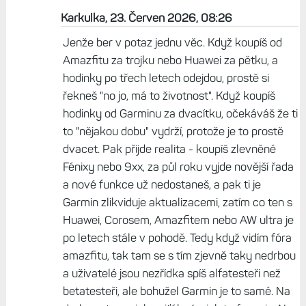
Karkulka, 23. Červen 2026, 08:26
Jenže ber v potaz jednu věc. Když koupíš od
Amazfitu za trojku nebo Huawei za pětku, a
hodinky po třech letech odejdou, prostě si
řekneš "no jo, má to životnost". Když koupíš
hodinky od Garminu za dvacítku, očekáváš že ti
to "nějakou dobu" vydrží, protože je to prostě
dvacet. Pak přijde realita - koupíš zlevněné
Fénixy nebo 9xx, za půl roku vyjde novější řada
a nové funkce už nedostaneš, a pak ti je
Garmin zlikviduje aktualizacemi, zatím co ten s
Huawei, Corosem, Amazfitem nebo AW ultra je
po letech stále v pohodě. Tedy když vidím fóra
amazfitu, tak tam se s tím zjevně taky nedrbou
a uživatelé jsou nezřídka spíš alfatesteři než
betatesteři, ale bohužel Garmin je to samé. Na