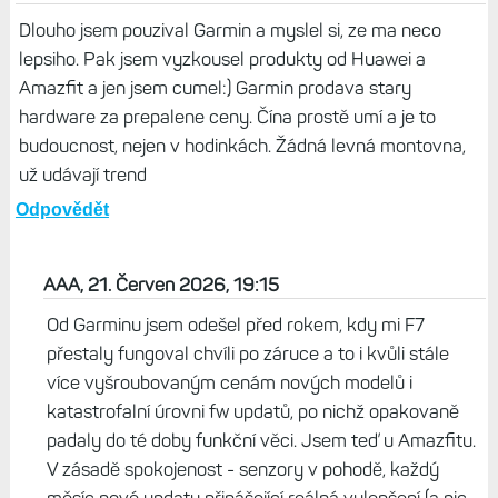
Dlouho jsem pouzival Garmin a myslel si, ze ma neco
lepsiho. Pak jsem vyzkousel produkty od Huawei a
Amazfit a jen jsem cumel:) Garmin prodava stary
hardware za prepalene ceny. Čína prostě umí a je to
budoucnost, nejen v hodinkách. Žádná levná montovna,
už udávají trend
Odpovědět
AAA, 21. Červen 2026, 19:15
Od Garminu jsem odešel před rokem, kdy mi F7
přestaly fungoval chvíli po záruce a to i kvůli stále
více vyšroubovaným cenám nových modelů i
katastrofalní úrovni fw updatů, po nichž opakovaně
padaly do té doby funkční věci. Jsem teď u Amazfitu.
V zásadě spokojenost - senzory v pohodě, každý