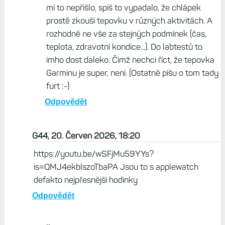
mi to nepřišlo, spíš to vypadalo, že chlápek
prostě zkouší tepovku v různých aktivitách. A
rozhodně ne vše za stejných podmínek (čas,
teplota, zdravotní kondice...). Do labtestů to
imho dost daleko. Čímž nechci říct, že tepovka
Garminu je super, není. (Ostatně píšu o tom tady
furt :-)
Odpovědět
G44, 20. Červen 2026, 18:20
https://youtu.be/wSFjMu59YYs?
is=QMJ4ekblszoTbaPA Jsou to s applewatch
defakto nejpřesnější hodinky
Odpovědět