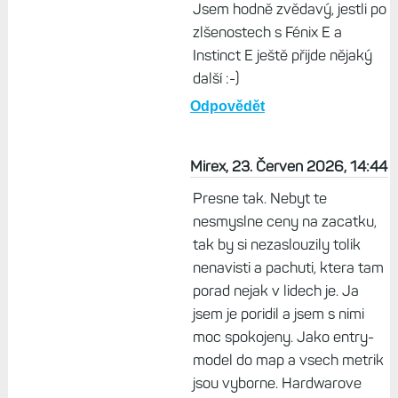
Jsem hodně zvědavý, jestli po
zlšenostech s Fénix E a
Instinct E ještě přijde nějaký
další :-)
Odpovědět
Mirex, 23. Červen 2026, 14:44
Presne tak. Nebyt te
nesmyslne ceny na zacatku,
tak by si nezaslouzily tolik
nenavisti a pachuti, ktera tam
porad nejak v lidech je. Ja
jsem je poridil a jsem s nimi
moc spokojeny. Jako entry-
model do map a vsech metrik
jsou vyborne. Hardwarove