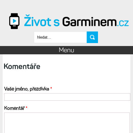
Přejít k hlavnímu obsahu
Vyhledávání
Menu
Komentáře
Vaše jméno, přezdívka
*
Komentář
*