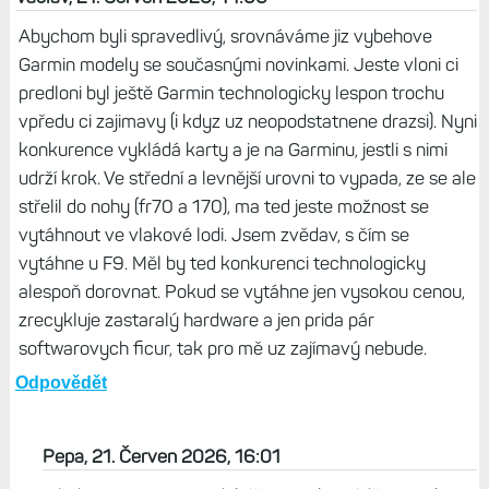
Abychom byli spravedlivý, srovnáváme jiz vybehove
Garmin modely se současnými novinkami. Jeste vloni ci
predloni byl ještě Garmin technologicky lespon trochu
vpředu ci zajimavy (i kdyz uz neopodstatnene drazsi). Nyni
konkurence vykládá karty a je na Garminu, jestli s nimi
udrží krok. Ve střední a levnější urovni to vypada, ze se ale
střelil do nohy (fr70 a 170), ma ted jeste možnost se
vytáhnout ve vlakové lodi. Jsem zvědav, s čím se
vytáhne u F9. Měl by ted konkurenci technologicky
alespoň dorovnat. Pokud se vytáhne jen vysokou cenou,
zrecykluje zastaralý hardware a jen prida pár
softwarovych ficur, tak pro mě uz zajímavý nebude.
Odpovědět
Pepa, 21. Červen 2026, 16:01