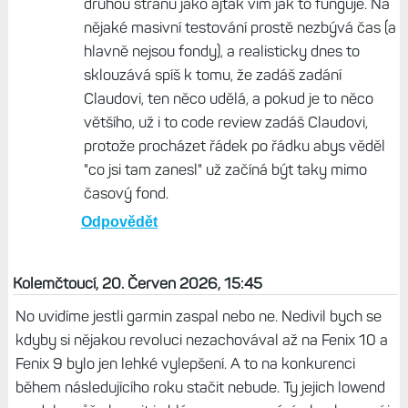
druhou stranu jako ajťák vím jak to funguje. Na
nějaké masivní testování prostě nezbývá čas (a
hlavně nejsou fondy), a realisticky dnes to
sklouzává spíš k tomu, že zadáš zadání
Claudovi, ten něco udělá, a pokud je to něco
většího, už i to code review zadáš Claudovi,
protože procházet řádek po řádku abys věděl
"co jsi tam zanesl" už začíná být taky mimo
časový fond.
Odpovědět
Kolemčtoucí, 20. Červen 2026, 15:45
No uvidíme jestli garmin zaspal nebo ne. Nedivil bych se
kdyby si nějakou revoluci nezachovával až na Fenix 10 a
Fenix 9 bylo jen lehké vylepšení. A to na konkurenci
během následujícího roku stačit nebude. Ty jejich lowend