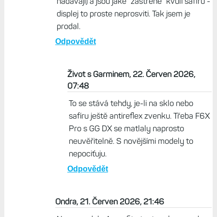
nadavaji) a jsou jake "zastrene" kvuli safiru -
displej to proste neprosviti. Tak jsem je
prodal.
Odpovědět
Život s Garminem, 22. Červen 2026,
07:48
To se stává tehdy, je-li na sklo nebo
safíru ještě antireflex zvenku. Třeba F6X
Pro s GG DX se matlaly naprosto
neuvěřitelně. S novějšími modely to
nepociťuju.
Odpovědět
Ondra, 21. Červen 2026, 21:46