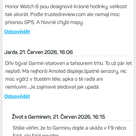
Honor Watch 6 jsou designově krásné hodinky, velikost
tak akorát. Podle trustedreview.com ale nemají moc
přesnou GPS. A hlavně chybí mapy.
Odpovědět
Jarda, 21. Červen 2026, 16:06
Dřív býval Garmin etaloven a tahounem trhu. To už pár let
neplatí. Má nejhorší Amoled displeje,špatné senzory, nic
moc výdrź v tlustém těle, apka o té radši ani
nemluvìm...Je zajímavé sledovat jak upadá.
Odpovědět
Život s Garminem, 21. Červen 2026, 16:15
Stále věřím, že to Garminu dojde a ukáže v F9 něco
fakt, ale fakt nového...