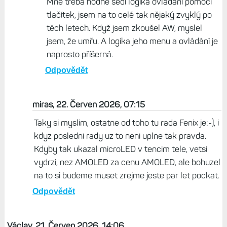
Mně třeba hodně sedí logika ovládání pomocí
tlačítek, jsem na to celé tak nějaký zvyklý po
těch letech. Když jsem zkoušel AW, myslel
jsem, že umřu. A logika jeho menu a ovládání je
naprosto příšerná.
Odpovědět
miras, 22. Červen 2026, 07:15
Taky si myslim, ostatne od toho tu rada Fenix je:-), i
kdyz posledni rady uz to neni uplne tak pravda.
Kdyby tak ukazal microLED v tencim tele, vetsi
vydrzi, nez AMOLED za cenu AMOLED, ale bohuzel
na to si budeme muset zrejme jeste par let pockat.
Odpovědět
Václav, 21. Červen 2026, 14:06