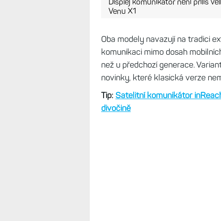
Displej komunikátor není příliš ve
Venu X1
Oba modely navazují na tradici e
komunikaci mimo dosah mobilních sí
než u předchozí generace. Varian
novinky, které klasická verze ne
Tip:
Satelitní komunikátor inReach
divočině