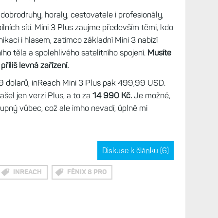
 dobrodruhy, horaly, cestovatele i profesionály,
lních sítí. Mini 3 Plus zaujme především těmi, kdo
kaci i hlasem, zatímco základní Mini 3 nabízí
 těla a spolehlivého satelitního spojení.
Musíte
příliš levná zařízení.
9 dolarů, inReach Mini 3 Plus pak 499,99 USD.
el jen verzi Plus, a to za
14 990 Kč.
Je možné,
upný vůbec, což ale imho nevadí, úplně mi
Diskuse k článku (6)
INREACH
FÉNIX 8 PRO