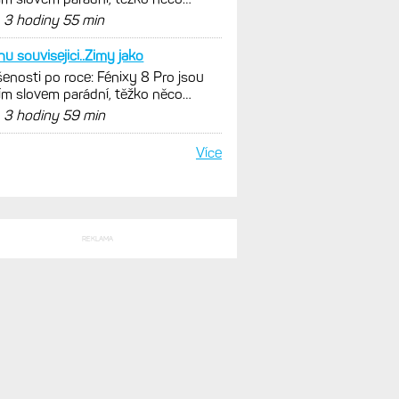
nout. Ale ta nositelnost
d
3 hodiny 55 min
hu souvisejici..Zimy jako
enosti po roce: Fénixy 8 Pro jsou
ím slovem parádní, těžko něco
nout. Ale ta nositelnost
d
3 hodiny 59 min
Více
REKLAMA