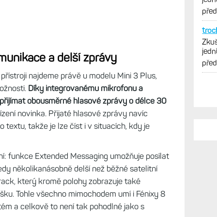
vytk
pře
troc
Zkuš
jedn
munikace a delší zprávy
vytk
pře
přístroji najdeme právě u modelu Mini 3 Plus,
možnosti.
Díky integrovanému mikrofonu a
 přijímat obousměrné hlasové zprávy
o délce 30
řízení novinka. Přijaté hlasové zprávy navíc
textu, takže je lze číst i v situacích, kdy je
aní: funkce Extended Messaging umožňuje posílat
edy několikanásobně delší než běžné satelitní
Track, který kromě polohy zobrazuje také
šku. Tohle všechno mimochodem umí i Fénixy 8
ystém a celkově to není tak pohodlné jako s