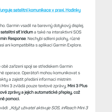
funguje satelitní komunikace v praxi. Hodinky
o. Garmin vsadil na barevný dotykový displej,
s
satelitní síť Iridium
a také na interaktivní SOS
rmin Response
. Nechybí sdílení polohy, různé
í ani kompatibilita s aplikací Garmin Explore.
 obě zařízení spojí se střediskem Garmin
nné operace. Operátoři mohou komunikovat s
kty a zajistit předání informací místním
 Mini 3 zvládá pouze textové zprávy,
Mini 3 Plus
ové zprávy a jejich automatické přepisy, což
zně pomoci.
vádí:
„Když uživatel aktivuje SOS, inReach Mini 3