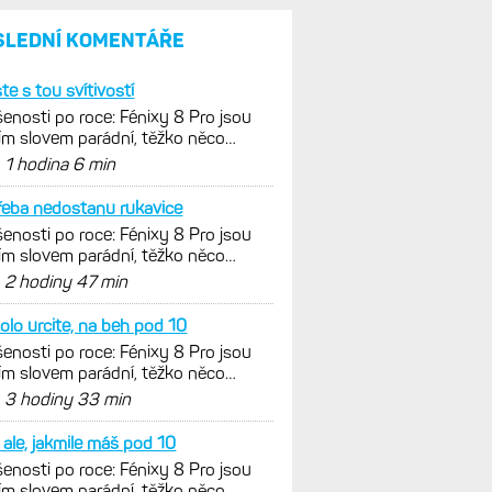
SLEDNÍ KOMENTÁŘE
ste s tou svítivostí
enosti po roce: Fénixy 8 Pro jsou
ím slovem parádní, těžko něco
nout. Ale ta nositelnost
d
1 hodina 6 min
řeba nedostanu rukavice
enosti po roce: Fénixy 8 Pro jsou
ím slovem parádní, těžko něco
nout. Ale ta nositelnost
d
2 hodiny 47 min
olo urcite, na beh pod 10
enosti po roce: Fénixy 8 Pro jsou
ím slovem parádní, těžko něco
nout. Ale ta nositelnost
d
3 hodiny 33 min
k ale, jakmile máš pod 10
enosti po roce: Fénixy 8 Pro jsou
ím slovem parádní, těžko něco