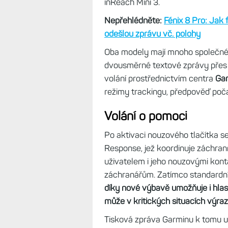
inReach Mini 3.
Nepřehlédněte:
Fénix 8 Pro: Jak 
odešlou zprávu vč. polohy
Oba modely mají mnoho společnéh
dvousměrné textové zprávy pře
volání prostřednictvím centra
Ga
režimy trackingu, předpověď počas
Volání o pomoci
Po aktivaci nouzového tlačítka se
Response, jež koordinuje záchra
uživatelem i jeho nouzovými konta
záchranářům. Zatímco standardní
díky nové výbavě umožňuje i hlas
může v kritických situacích výra
Tisková zpráva Garminu k tomu u