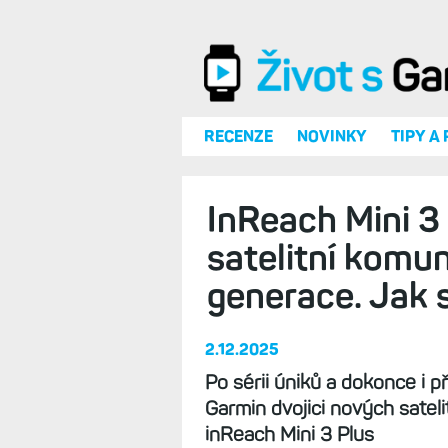
Přejít k hlavnímu obsahu
RECENZE
NOVINKY
TIPY A
InReach Mini 3 
satelitní komu
generace. Jak s
2.12.2025
Po sérii úniků a dokonce i 
Garmin dvojici nových satel
inReach Mini 3 Plus