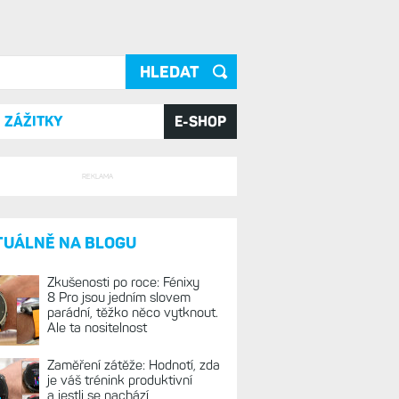
ání
ZÁŽITKY
E-SHOP
REKLAMA
TUÁLNĚ NA BLOGU
Zkušenosti po roce: Fénixy
8 Pro jsou jedním slovem
parádní, těžko něco vytknout.
Ale ta nositelnost
Zaměření zátěže: Hodnotí, zda
je váš trénink produktivní
a jestli se nachází