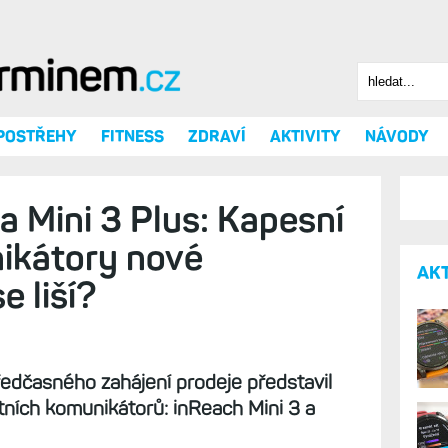
Hledat
Vyhledáv
 POSTŘEHY
FITNESS
ZDRAVÍ
AKTIVITY
NÁVODY
a Mini 3 Plus: Kapesní
nikátory nové
AK
e liší?
předčasného zahájení prodeje představil
itních komunikátorů: inReach Mini 3 a