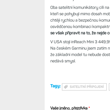
Oba satelitní komunikátory cílí na
kteří se pohybují mimo dosah mobi
chtějí rychlou a bezpečnou komuni
osvědčenou kombinaci kompaktního
se však připravit na to, že nejde o 
V USA stojí inReach Mini 3 449,9
Na českém Garminu jsem zatím naš
že základní model tu nebude dost
nedává smysl.
Tagy:
SATELITNÍ PŘIPOJENÍ
Vaše jméno, přezdívka
*