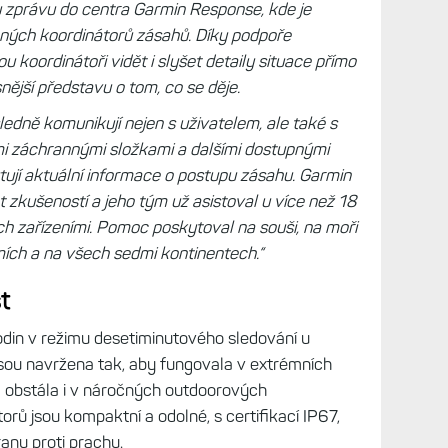
u zprávu do centra Garmin Response, kde je
ených koordinátorů zásahů. Díky podpoře
 koordinátoři vidět i slyšet detaily situace přímo
ější představu o tom, co se děje.
edně komunikují nejen s uživatelem, ale také s
mi záchrannými složkami a dalšími dostupnými
tují aktuální informace o postupu zásahu. Garmin
t zkušeností a jeho tým už asistoval u více než 18
h zařízeními. Pomoc poskytoval na souši, na moři
mích a na všech sedmi kontinentech.“
t
din v režimu desetiminutového sledování u
 jsou navržena tak, aby fungovala v extrémních
 a obstála i v náročných outdoorových
rů jsou kompaktní a odolné, s certifikací IP67,
anu proti prachu.