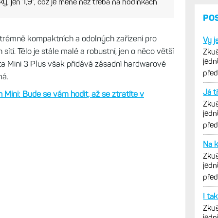
lký, jen 1,9", což je méně než třeba na hodinkách
PO
xtrémně kompaktních a odolných zařízení pro
Vy j
tí. Tělo je stále malé a robustní, jen o něco větší
Zkuš
jedn
ta Mini 3 Plus však přidává zásadní hardwarové
vytk
pře
má.
Já t
 Mini: Bude se vám hodit, až se ztratíte v
Zkuš
jedn
vytk
pře
Na k
Zkuš
jedn
vytk
pře
I ta
Zkuš
jedn