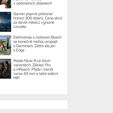
v optimálních oblastech
Garmin poprvé překonal
hranici 300 dolarů. Cena akcií
za devět měsíců výrazně
vzrostla
Elektrokola s motorem Bosch
se konečně mohou propojit
s Garminem. Zatím ale jen
s Edge
Model Fénix 9 ve třech
variantách. Základ, Pro
a inReach. Přijde i menší
verze 43 mm a také solární
MIP