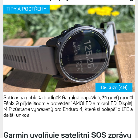
TIPY A POSTŘEHY
Diskuze (49)
Současná nabídka hodinek Garminu napovídá, že nový model
Fénix 9 přijde jenom v provedení AMOLED a microLED. Displej
MIP zůstane vyhrazený pro Enduro 4, které si polepší o LTE a
další funkce
Garmin uvolňuje satelitní SOS zprávy