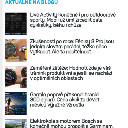
AKTUÁLNĚ NA BLOGU
Live Activity konečně i pro outdoorové
sporty. Mobil už umí zrcadlit data
cyklistiky, běhu i chůze
Zkušenosti po roce: Fénixy 8 Pro jsou
jedním slovem parádní, těžko něco
vytknout. Ale ta nositelnost
Zaměření zátěže: Hodnotí, zda je váš
trénink produktivní a jestli se nachází
v optimálních oblastech
Garmin poprvé překonal hranici
300 dolarů. Cena akcií za devět
měsíců výrazně vzrostla
Elektrokola s motorem Bosch se
konečně mohou propojit s Garminem.