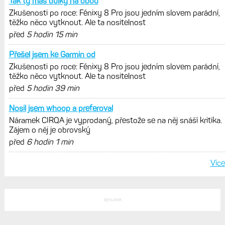
Tak ty máš důlky na obou
Zkušenosti po roce: Fénixy 8 Pro jsou jedním slovem parádní,
těžko něco vytknout. Ale ta nositelnost
před
5 hodin 15 min
Přešel jsem ke Garmin od
Zkušenosti po roce: Fénixy 8 Pro jsou jedním slovem parádní,
těžko něco vytknout. Ale ta nositelnost
před
5 hodin 39 min
Nosil jsem whoop a preferoval
Náramek CIRQA je vyprodaný, přestože se na něj snáší kritika.
Zájem o něj je obrovský
před
6 hodin 1 min
Více
REKLAMA