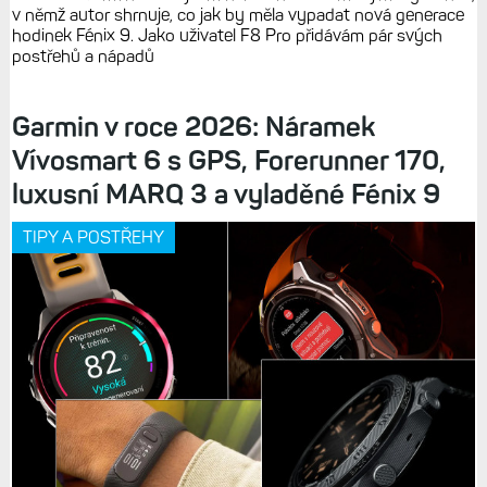
v němž autor shrnuje, co jak by měla vypadat nová generace
hodinek Fénix 9. Jako uživatel F8 Pro přidávám pár svých
postřehů a nápadů
Garmin v roce 2026: Náramek
Vívosmart 6 s GPS, Forerunner 170,
luxusní MARQ 3 a vyladěné Fénix 9
TIPY A POSTŘEHY