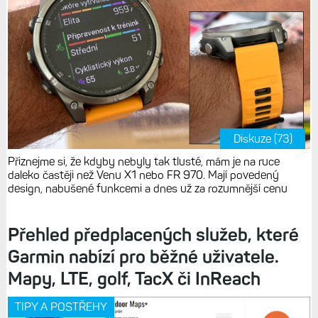
Diskuze (73)
Přiznejme si, že kdyby nebyly tak tlusté, mám je na ruce
daleko častěji než Venu X1 nebo FR 970. Mají povedený
design, nabušené funkcemi a dnes už za rozumnější cenu
Přehled předplacených služeb, které
Garmin nabízí pro běžné uživatele.
Mapy, LTE, golf, TacX či InReach
TIPY A POSTŘEHY