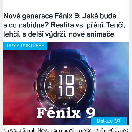
Nová generace Fénix 9: Jaká bude
a co nabídne? Realita vs. přání. Tenčí,
lehčí, s delší výdrží, nové snímače
TIPY A POSTŘEHY
Diskuze (91)
Na webu Garmin News jsem narazil na celkem zajímavý článek,