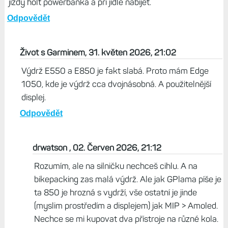
jízdy holt powerbanka a při jídle nabíjet.
Odpovědět
Život s Garminem, 31. květen 2026, 21:02
Výdrž E550 a E850 je fakt slabá. Proto mám Edge
1050, kde je výdrž cca dvojnásobná. A použitelnější
displej.
Odpovědět
drwatson , 02. Červen 2026, 21:12
Rozumím, ale na silničku nechceš cihlu. A na
bikepacking zas malá výdrž. Ale jak GPlama píše je
ta 850 je hrozná s vydrží, vše ostatní je jinde
(myslim prostředím a displejem) jak MIP > Amoled.
Nechce se mi kupovat dva přístroje na různé kola.