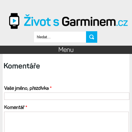
Přejít k hlavnímu obsahu
Vyhledávání
Menu
Komentáře
Vaše jméno, přezdívka
*
Komentář
*