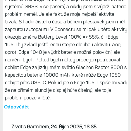
systémů GNSS, více pásem) a nikdy jsem s výdrží baterie
problém neměl. Je ale fakt, že moje nejdelší aktivita
trvala 8 hodin čistého času a během přestávek jsem měl
zapnutou autopauzu. V Connectu se mi pak u této aktivity
ukazuje změna Battery Level 100% => 55%, čili Edge
1050 by zvládl ještě jednu stejně dlouhou aktivitu. Ano,
oproti Edge 1040 je výdrž baterie možná poloviční, ale
neměnil bych. Pokud bych někdy přece jen potřeboval
dobíjet Edge za jízdy, mám světlo Glaciron Raptor 3000 s
kapacitou baterie 10000 mAh, které může Edge 1050
dobíjet přes USB-C. Pokud jde o Edge 1050, spíše mi vadí,
že na přímém slunci je displej hůře čitelný, ale to je
problém pouze v létě.
Odpovědět
Život s Garminem, 24. Říjen 2025, 13:35