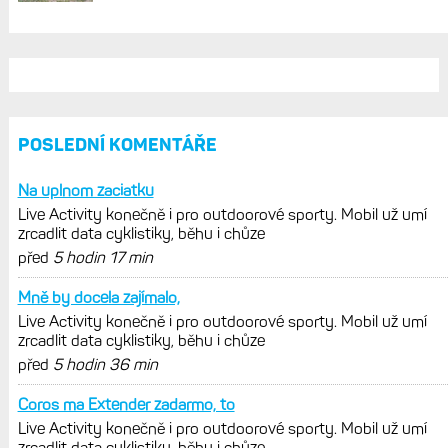
trénink produktivní a jestli se nachází
v optimálních oblastech
Garmin poprvé překonal hranici
300 dolarů. Cena akcií za devět
měsíců výrazně vzrostla
Elektrokola s motorem Bosch se
konečně mohou propojit s Garminem.
Zatím ale jen s Edge