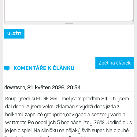
Zpět na článek
KOMENTÁŘE K ČLÁNKU
drwatson, 31. květen 2026, 20:54
Koupil jsem si EDGE 850, měl jsem předtím 840, tu jsem
dal dceři. A jsem velmi zklamán s výdrží dnes jízda z
holkami, zapnuté groupride,navigace a senzory varia a
wattmetr. Po necelých 5 hodinách jízdy 26%. Jediné plus
je jen displej. Na silničku na nějaký švih super. Na dlouhé