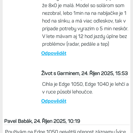
že 8x0 je malá. Model so solárom som
nezobral, lebo 1min na na nabíjačke je 1
hod na slnku, a má viac odleskov, tak v
prípade potreby vyrazím o 5 min neskôr.
V lete mávam aj 12 hod jazdy úplne bez
problémov (radar, pedále a tep)
Odpovědět
Život s Garminem, 24. Říjen 2025, 15:53
Cihla je Edge 1050, Edge 1040 je lehčí a
v ruce působí lehoučce.
Odpovědět
Pavel Babák, 24. Říjen 2025, 10:19
Používám na Edge 1050 největší přenost záznamu (více