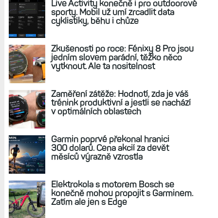
REKLAMA
AKTUÁLNĚ NA BLOGU
Live Activity konečně i pro outdoorové
sporty. Mobil už umí zrcadlit data
cyklistiky, běhu i chůze
Zkušenosti po roce: Fénixy 8 Pro jsou
jedním slovem parádní, těžko něco
vytknout. Ale ta nositelnost
Zaměření zátěže: Hodnotí, zda je váš