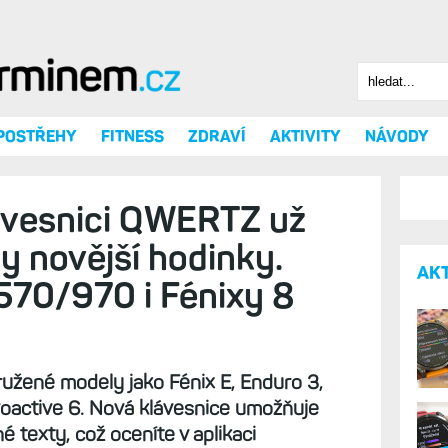
Hledat
Vyhledáv
 POSTŘEHY
FITNESS
ZDRAVÍ
AKTIVITY
NÁVODY
ávesnici QWERTZ už