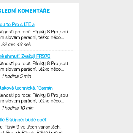
a jestli se nachází
v optimálních oblastech
Garmin poprvé překonal
hranici 300 dolarů. Cena akcií
za devět měsíců výrazně
vzrostla
Elektrokola s motorem Bosch
se konečně mohou propojit
s Garminem. Zatím ale jen
s Edge
Model Fénix 9 ve třech
variantách. Základ, Pro
a inReach. Přijde i menší
verze 43 mm a také solární
MIP