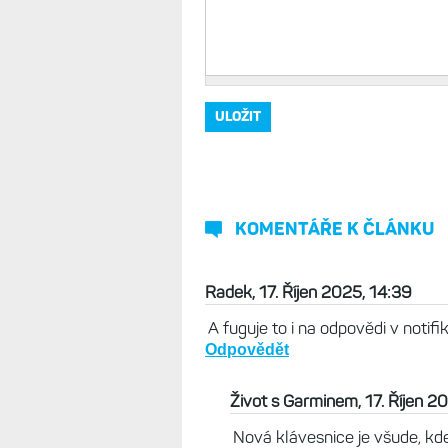
Vaše jméno, přezdívka
*
Komentář
*