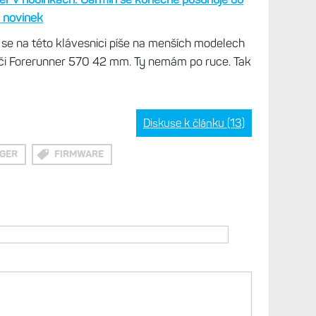
e přepnete na klávesnici s čísly a dalšími znaky
rovněž smajlící a je jich fakt hodně.
už pochvaloval i anglické verze, je
slovník
. Když
bo je bez diakritiky,
ukážou se v horní části
 je to stejné, jako kdybyste psali na mobilním
enší. A pro komunikaci přes Messenger, který
o vzoru Fénixů 8 Pro, to bude vítané vylepšení.
r v hodinkách: Garmin se konečně posunuje do
d novinek
ře se na této klávesnici píše na menších modelech
 či Forerunner 570 42 mm. Ty nemám po ruce. Tak
Diskuse k článku (13)
GER
FIRMWARE