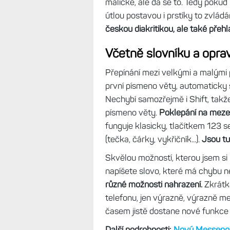
finálce.
Nejvíce jsem se těšil na 
displej. Ale Garmin potenciálu úp
milimetrů. Sice zvětšil řádkování,
Venu X1 se tak píše prakticky stej
To ale nemění nic na faktu, že tat
textů.
Dokonce je možné psát i čes
písmeno a zobrazí se pop-up výběr
maličké, ale dá se to. Tedy pokud
útlou postavou i prstíky to zvlá
českou diakritikou, ale také přehl
Včetně slovníku a opra
Přepínání mezi velkými a malými
první písmeno věty, automaticky 
Nechybí samozřejmě i Shift, takže 
písmeno věty.
Poklepání na mezer