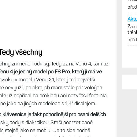
ávesnice QWERTZ i v hodinkách. Výrazně to
aní zpráv
PO
i. Tedy všechny
Nejs
echny zmíněné hodinky. Tedy až na Venu 4, tam už
Zkuš
jedn
enu 4 je jediný model po F8 Pro, který ji má ve