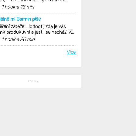
SLEDNÍ KOMENTÁŘE
ou to Pro s LTE a
enosti po roce: Fénixy 8 Pro jsou
ím slovem parádní, těžko něco