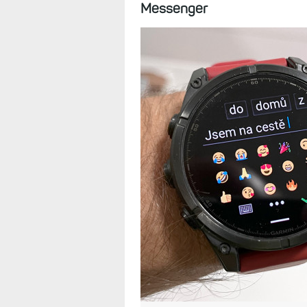
dostaly všechn
Venu 4/X1, FR 
8.10.2025
A samozřejmě všechny přidr
Quatix 8 či Tactix 8 nebo V
psát daleko pohodlněji dlouh
Messenger