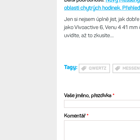
funguje klasicky, tlačítkem 123 s
(tečka, čárky, vykřičník...).
Jsou tu 
Skvělou možností, kterou jsem si 
napíšete slovo, které má chybu ne
různé možnosti nahrazení.
Zkrátka
telefonu, jen výrazně, výrazně m
časem jistě dostane nové funkce p
Další podrobnosti:
Nový Messenge
oblasti chytrých hodinek. Přehle
Jen si nejsem úplně jist, jak dob
jako Vívoactive 6, Venu 4 41 mm
uvidíte, až to zkusíte....
Tagy:
QWERTZ
MESSEN