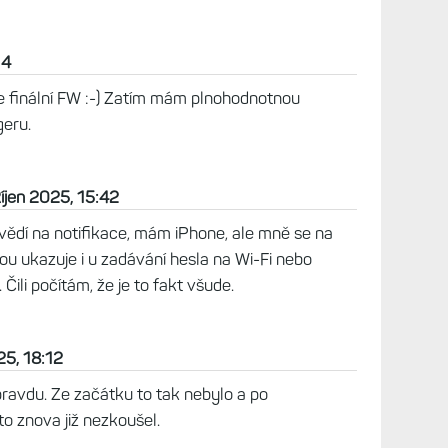
Zpět na článek
fikacích nebo jen na ten Garmin messenger?