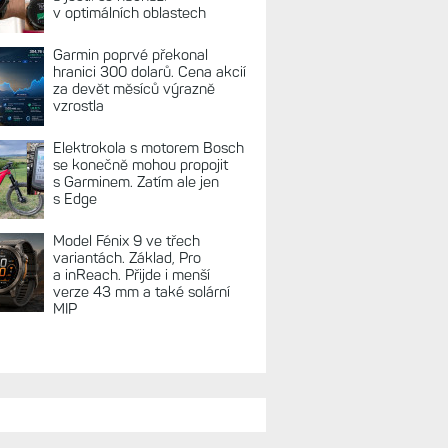
REKLAMA
TUÁLNĚ NA BLOGU
Zkušenosti po roce: Fénixy
8 Pro jsou jedním slovem
parádní, těžko něco vytknout.
Ale ta nositelnost
Zaměření zátěže: Hodnotí, zda
je váš trénink produktivní