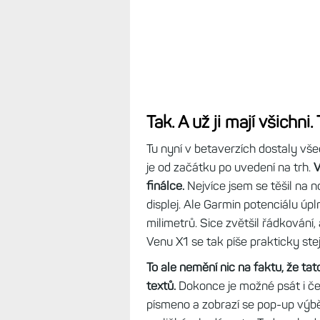
Nepřehlédněte:
Konečně česká kl
zlepšilo zadávání jmen, hesel i ps
Tak. A už ji mají všichn
Tu nyní v betaverzích dostaly vš
je od začátku po uvedení na trh.
V