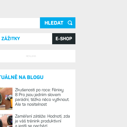
ání
ZÁŽITKY
E-SHOP