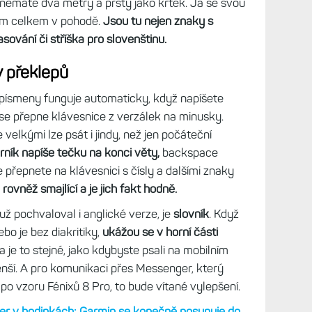
vytk
pře
novinku v modelu Venu X1, který má největší
lně nevyužil, po okrajích mám stále pár volných
Pěkn
 ale už nepřidal na prokladu ani nezvětšil font. Na
Zkuš
jedn
ně jako na jiných modelech s 1,4" displejem.
vytk
pře
o klávesnice je fakt pohodlnější pro psaní delších
Jen 
ky, tedy s diakritikou. Stačí podržet dané
Zkuš
, stejně jako na mobilu. Je to sice hodně
jedn
 nemáte dva metry a prsty jako krtek. Já se svou
vytk
pře
dám celkem v pohodě.
Jsou tu nejen znaky s
asování či stříška pro slovenštinu.
tak 
Mode
v překlepů
Zákl
verz
pře
 písmeny funguje automaticky, když napíšete
Aktu
se přepne klávesnice z verzálek na minusky.
Zamě
velkými lze psát i jindy, než jen počáteční
trén
ník napíše tečku na konci věty,
backspace
opti
pře