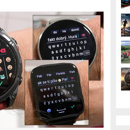
y novější hodinky.
570/970 i Fénixy 8
užené modely jako Fénix E, Enduro 3,
ívoactive 6. Nová klávesnice umožňuje
é texty, což oceníte v aplikaci
AK