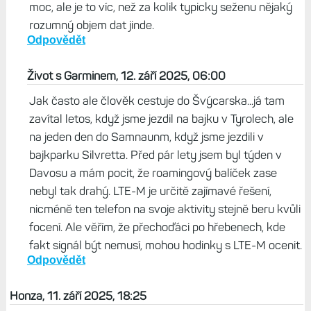
moc, ale je to víc, než za kolik typicky seženu nějaký
rozumný objem dat jinde.
Odpovědět
Život s Garminem, 12. září 2025, 06:00
Jak často ale člověk cestuje do Švýcarska...já tam
zavítal letos, když jsme jezdil na bajku v Tyrolech, ale
na jeden den do Samnaunm, když jsme jezdili v
bajkparku Silvretta. Před pár lety jsem byl týden v
Davosu a mám pocit, že roamingový balíček zase
nebyl tak drahý. LTE-M je určitě zajímavé řešení,
nicméně ten telefon na svoje aktivity stejně beru kvůli
focení. Ale věřím, že přechoďáci po hřebenech, kde
fakt signál být nemusí, mohou hodinky s LTE-M ocenit.
Odpovědět
Honza, 11. září 2025, 18:25