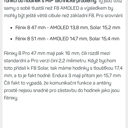
funkcí do hodinek s MIP technické problémy.
Ty jsou totiž
samy o sobě tlustší než F8 AMOLED a výsledkem by
mohly být ještě větší cibule než základní F8. Pro srovnání:
Fénix 8 47 mm - AMOLED 13,8 mm, Solar 15,2 mm
Fénix 8 51 mm - AMOLED 14,7 mm, Solar 15,4 mm
Fénixy 8 Pro 47 mm mají pak 16 mm, čili rozdíl mezi
standardní a Pro verzí činí 2,2 milimetru. Když bychom
toto přidali k F8 Solar, tak máme hodinky s tloušťkou 17,4
mm, a to je fakt hodně. Endura 3 mají přitom jen 15,7 mm.
Čili fakt to vypadá, že komunikační funkce a antény
prostě nejsou snadné pro zástavbu do hodinek jako jsou
Fénixy.