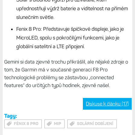
upřednostňují výdrž baterie a viditelnost na přímém
slunečním světle.
Fenix 8 Pro: Představuje špičkové displeje, jako je
MicroLED, spolu s pokročilými funkcemi, jako je
globální satelitní a LTE připojení.
Gemini si data zjevně trochu přikrášlil, ale nějaké zdroje o
tom, že Garmin má v současné generaci F8 Pro
technologické problémy se zástavbou „connected
features“ do určitých typů hodinek, zjevně našel.
Diskuse k článku (17)
Tagy:
FÉNIX 8 PRO
MIP
SOLÁRNÍ DOBÍJENÍ