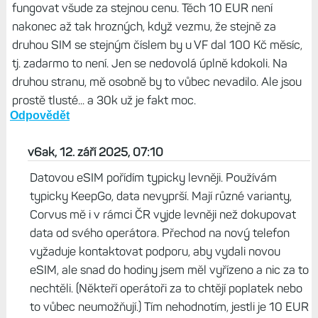
fungovat všude za stejnou cenu. Těch 10 EUR není
nakonec až tak hrozných, když vezmu, že stejně za
druhou SIM se stejným číslem by u VF dal 100 Kč měsíc,
tj. zadarmo to není. Jen se nedovolá úplně kdokoli. Na
druhou stranu, mě osobně by to vůbec nevadilo. Ale jsou
prostě tlusté... a 30k už je fakt moc.
Odpovědět
v6ak, 12. září 2025, 07:10
Datovou eSIM pořídím typicky levněji. Používám
typicky KeepGo, data nevyprší. Mají různé varianty,
Corvus mě i v rámci ČR vyjde levněji než dokupovat
data od svého operátora. Přechod na nový telefon
vyžaduje kontaktovat podporu, aby vydali novou
eSIM, ale snad do hodiny jsem měl vyřízeno a nic za to
nechtěli. (Někteří operátoři za to chtějí poplatek nebo
to vůbec neumožňují.) Tím nehodnotím, jestli je 10 EUR