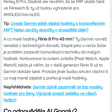
Fénixy 8 Pro. Osobně ale nevěřím, že se MIP ukáže také
ve Fénixech 9, ty už budou vyhrazené pro
AMOLED/microLED.
Tip:
Uvede Garmin ještě nějaké hodinky s transreflexním
MIP? Nebo navždy skončily v propadlišti dějin?
A co malé hodinky
Fénix 8 Pro 43 mm
? Ty Garmin rovněž
nenabízí z technických důvodů. Stejně jako u verze Solar
je problém zastavět komunikační techniku do malých
hodinek. Konkurence to ovšem zvládla (Pixel Watch, Apple
Watch), takže já věřím, že v další generaci Fénix 9 už to
Garmin dokáže také. Protože jinak budou smutní všichni ti,
co mají menší zápěstí a preferují malé hodinky.
Nepřehlédnete:
Garmin úplně zapomněl na top modely
hodinek pro ženy. Výrazně omezil nabídku ve všech
řadách
Co odpověděla AI Googlu?