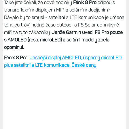
Také jste čekali, že nové hodinky
Fénix 8 Pro
přijdou s
transreflexním displejem MIP a solárním dobíjením?
Dávalo by to smysl - satelitní a LTE komunikace je určena
těm, co tráví hodně času outdoor a F8 Solar definitivně
míří na tyto zákazníky.
Jenže Garmin uvedl F8 Pro pouze
s AMOLED (resp. microLED) a solární modely zcela
opominul.
Fénix 8 Pro:
Jasnější displej AMOLED, úsporný microLED
plus satelitní a LTE komunikace. České ceny