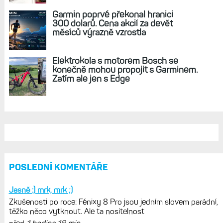
sporty. Mobil už umí zrcadlit data
cyklistiky, běhu i chůze
Zkušenosti po roce: Fénixy 8 Pro jsou
jedním slovem parádní, těžko něco
vytknout. Ale ta nositelnost
Zaměření zátěže: Hodnotí, zda je váš
trénink produktivní a jestli se nachází
v optimálních oblastech
Garmin poprvé překonal hranici
300 dolarů. Cena akcií za devět
měsíců výrazně vzrostla
Elektrokola s motorem Bosch se
konečně mohou propojit s Garminem.
Zatím ale jen s Edge