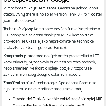
Mimochodem, když jsem zeptal Gemini na jednoduchou
otázku „Why there is no solar version Fenix 8 Pro?“ dostal
jsem tuto odpověď:
Technické výzvy:
Kombinace nových funkcí satelitního a
LTE připojení s solárním displejem MIP v kompaktním
provedení se ukázala jako nepřekonatelná technická
překážka v aktuální generaci Fenix 8.
Kompromisy:
Integrace nových antén pro satelitní a LTE
komunikaci by vyžadovala buď větší pouzdro hodinek,
nebo zmenšení velikosti displeje, což je v rozporu se
základními principy designu solárních modelů.
Zaměření na různé technologie:
Společnost Garmin se
nyní zaměřuje na dvě odlišné produktové řady:
Standardní Fenix 8: Nadále nabízí tradiční displej MIP
Solar s dlouhou výdrží pro uživatele, kteří