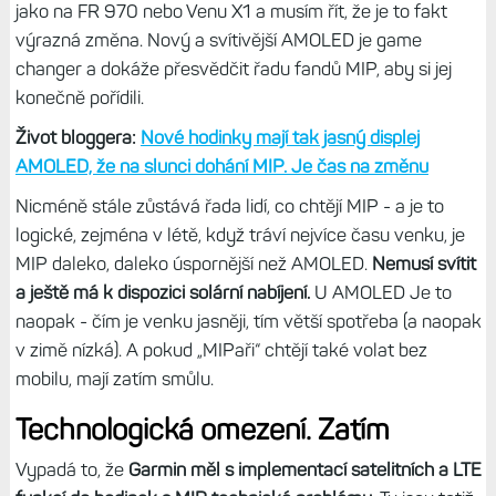
jako na FR 970 nebo Venu X1 a musím řít, že je to fakt
výrazná změna. Nový a svítivější AMOLED je game
changer a dokáže přesvědčit řadu fandů MIP, aby si jej
konečně pořídili.
Život bloggera:
Nové hodinky mají tak jasný displej
AMOLED, že na slunci dohání MIP. Je čas na změnu
Nicméně stále zůstává řada lidí, co chtějí MIP - a je to
logické, zejména v létě, když tráví nejvíce času venku, je
MIP daleko, daleko úspornější než AMOLED.
Nemusí svítit
a ještě má k dispozici solární nabíjení.
U AMOLED Je to
naopak - čím je venku jasněji, tím větší spotřeba (a naopak
v zimě nízká). A pokud „MIPaři“ chtějí také volat bez
mobilu, mají zatím smůlu.
Technologická omezení. Zatím
Vypadá to, že
Garmin měl s implementací satelitních a LTE