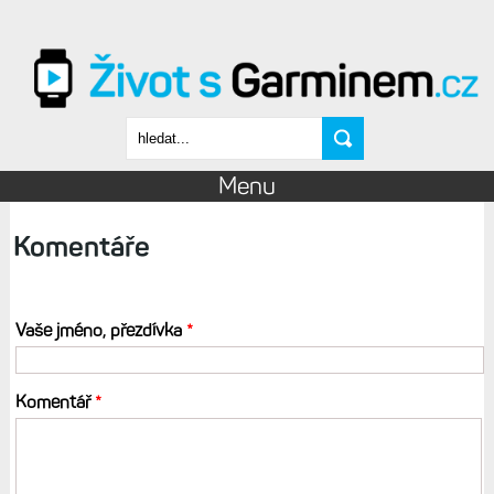
Přejít k hlavnímu obsahu
Vyhledávání
Menu
Komentáře
Vaše jméno, přezdívka
*
Komentář
*