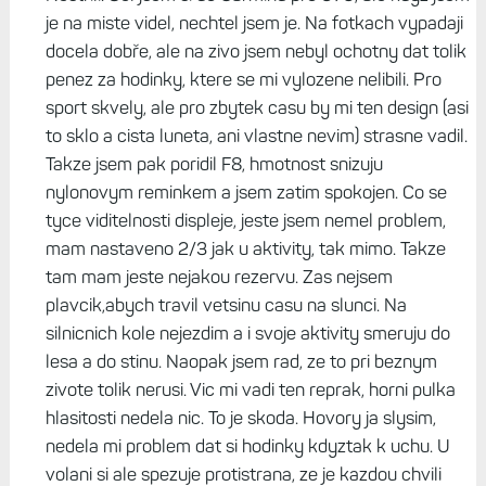
je na miste videl, nechtel jsem je. Na fotkach vypadaji
docela dobře, ale na zivo jsem nebyl ochotny dat tolik
penez za hodinky, ktere se mi vylozene nelibili. Pro
sport skvely, ale pro zbytek casu by mi ten design (asi
to sklo a cista luneta, ani vlastne nevim) strasne vadil.
Takze jsem pak poridil F8, hmotnost snizuju
nylonovym reminkem a jsem zatim spokojen. Co se
tyce viditelnosti displeje, jeste jsem nemel problem,
mam nastaveno 2/3 jak u aktivity, tak mimo. Takze
tam mam jeste nejakou rezervu. Zas nejsem
plavcik,abych travil vetsinu casu na slunci. Na
silnicnich kole nejezdim a i svoje aktivity smeruju do
lesa a do stinu. Naopak jsem rad, ze to pri beznym
zivote tolik nerusi. Vic mi vadi ten reprak, horni pulka
hlasitosti nedela nic. To je skoda. Hovory ja slysim,
nedela mi problem dat si hodinky kdyztak k uchu. U
volani si ale spezuje protistrana, ze je kazdou chvili