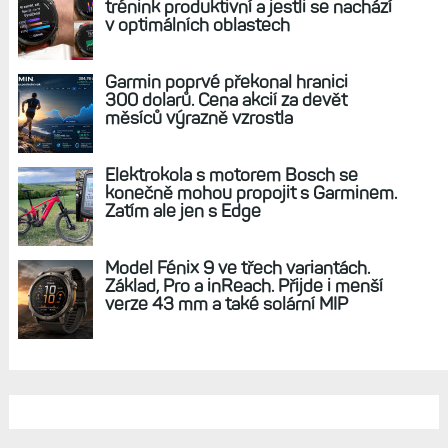
REKLAMA
AKTUÁLNĚ NA BLOGU
Zkušenosti po roce: Fénixy 8 Pro jsou
jedním slovem parádní, těžko něco
vytknout. Ale ta nositelnost
Zaměření zátěže: Hodnotí, zda je váš
trénink produktivní a jestli se nachází
v optimálních oblastech
Garmin poprvé překonal hranici
300 dolarů. Cena akcií za devět
měsíců výrazně vzrostla
Elektrokola s motorem Bosch se
konečně mohou propojit s Garminem.