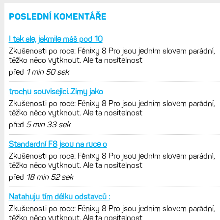
Zatím ale jen s Edge
Model Fénix 9 ve třech variantách.
Základ, Pro a inReach. Přijde i menší
verze 43 mm a také solární MIP