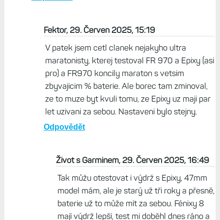
Fektor, 29. Červen 2025, 15:19
V patek jsem cetl clanek nejakyho ultra
maratonisty, kterej testoval FR 970 a Epixy (asi
pro) a FR970 koncily maraton s vetsim
zbyvajicim % baterie. Ale borec tam zminoval,
ze to muze byt kvuli tomu, ze Epixy uz maji par
let uzivani za sebou. Nastaveni bylo stejny.
Odpovědět
Život s Garminem, 29. Červen 2025, 16:49
Tak můžu otestovat i výdrž s Epixy, 47mm
model mám, ale je starý už tři roky a přesně,
baterie už to může mít za sebou. Fénixy 8
mají výdrž lepší, test mi doběhl dnes ráno a