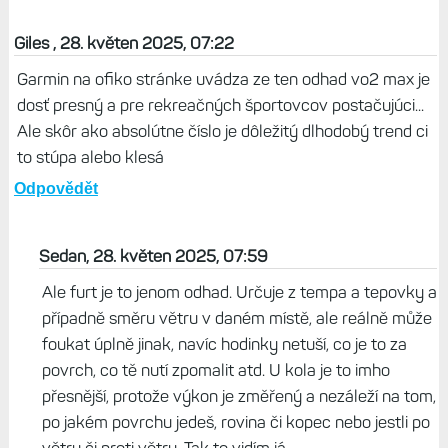
Giles , 28. květen 2025, 07:22
Garmin na ofiko stránke uvádza ze ten odhad vo2 max je
dosť presný a pre rekreačných športovcov postačujúci...
Ale skôr ako absolútne číslo je dôležitý dlhodobý trend ci
to stúpa alebo klesá
Odpovědět
Sedan, 28. květen 2025, 07:59
Ale furt je to jenom odhad. Určuje z tempa a tepovky a
případně směru větru v daném místě, ale reálně může
foukat úplně jinak, navíc hodinky netuší, co je to za
povrch, co tě nutí zpomalit atd. U kola je to imho
přesnější, protože výkon je změřený a nezáleží na tom,
po jakém povrchu jedeš, rovina či kopec nebo jestli po