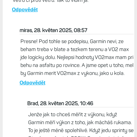
větru či proti větru. Tak to vidím já.
Odpovědět
miras, 28. květen 2025, 08:57
Presne! Pod tohle se podepisu, Garmin nevi, ze
beham treba v blate a tezkem terenu a VO2 max
jde logicky dolu. Nejlepsi hodnoty VO2max mam pri
behu na asfaltu po rovince. A jsme opet u toho, mel
by Garmin merit VO2max z vykonu, jako u kola.
Odpovědět
Brad, 28. květen 2025, 10:46
Jenže jak to chceš měřit z výkonu, když
Garmin měří výkon z toho, jak mácháš rukama.
To je ještě méně spolehlivé. Když jedu sprinty se