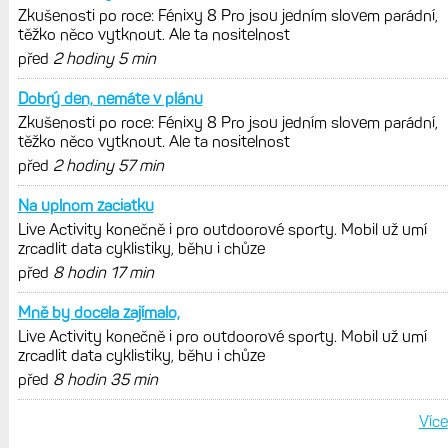
POSLEDNÍ KOMENTÁŘE
Plně chápu. Zkusit jsem to