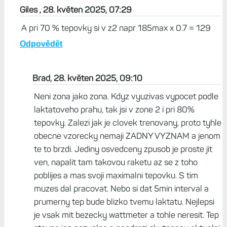
Giles , 28. květen 2025, 07:29
A pri 70 % tepovky si v z2 napr 185max x 0.7 = 129
Odpovědět
Brad, 28. květen 2025, 09:10
Neni zona jako zona. Kdyz vyuzivas vypocet podle
laktatoveho prahu, tak jsi v zone 2 i pri 80%
tepovky. Zalezi jak je clovek trenovany, proto tyhle
obecne vzorecky nemaji ZADNY VYZNAM a jenom
te to brzdi. Jediny osvedceny zpusob je proste jit
ven, napalit tam takovou raketu az se z toho
poblijes a mas svoji maximalni tepovku. S tim
muzes dal pracovat. Nebo si dat 5min interval a
prumerny tep bude blizko tvemu laktatu. Nejlepsi
je vsak mit bezecky wattmeter a tohle neresit. Tep