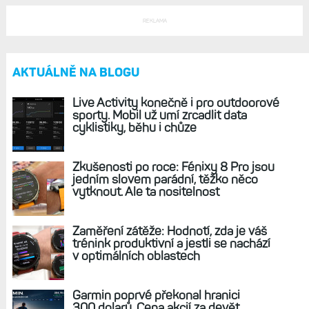
REKLAMA
AKTUÁLNĚ NA BLOGU
Live Activity konečně i pro outdoorové
sporty. Mobil už umí zrcadlit data
cyklistiky, běhu i chůze