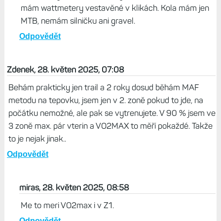
mám wattmetery vestavěné v klikách. Kola mám jen
MTB, nemám silničku ani gravel.
Odpovědět
Zdenek, 28. květen 2025, 07:08
Behám prakticky jen trail a 2 roky dosud běhám MAF
metodu na tepovku, jsem jen v 2. zoně pokud to jde, na
počátku nemožné, ale pak se vytrenujete. V 90 % jsem ve
3 zoně max. pár vterin a VO2MAX to měří pokaždé. Takže
to je nejak jinak..
Odpovědět
miras, 28. květen 2025, 08:58
Me to meri VO2max i v Z1.
Odpovědět