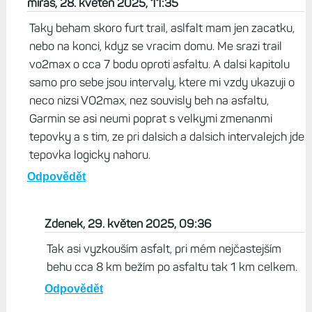
miras, 28. květen 2025, 11:35
Taky beham skoro furt trail, aslfalt mam jen zacatku,
nebo na konci, kdyz se vracim domu. Me srazi trail
vo2max o cca 7 bodu oproti asfaltu. A dalsi kapitolu
samo pro sebe jsou intervaly, ktere mi vzdy ukazuji o
neco nizsi VO2max, nez souvisly beh na asfaltu,
Garmin se asi neumi poprat s velkymi zmenanmi
tepovky a s tim, ze pri dalsich a dalsich intervalejch jde
tepovka logicky nahoru.
Odpovědět
Zdenek, 29. květen 2025, 09:36
Tak asi vyzkouším asfalt, pri mém nejčastejším
behu cca 8 km bežím po asfaltu tak 1 km celkem.
Odpovědět