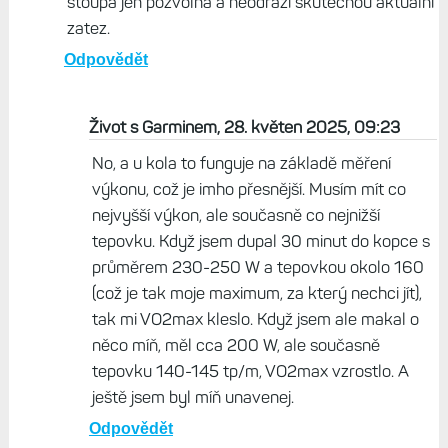
stoupa jen pozvolna a neodrazi skutecnou aktualni
zatez.
Odpovědět
Život s Garminem, 28. květen 2025, 09:23
No, a u kola to funguje na základě měření
výkonu, což je imho přesnější. Musím mít co
nejvyšší výkon, ale současně co nejnižší
tepovku. Když jsem dupal 30 minut do kopce s
průměrem 230-250 W a tepovkou okolo 160
(což je tak moje maximum, za který nechci jít),
tak mi VO2max kleslo. Když jsem ale makal o
něco míň, měl cca 200 W, ale současně
tepovku 140-145 tp/m, VO2max vzrostlo. A
ještě jsem byl míň unavenej.
Odpovědět