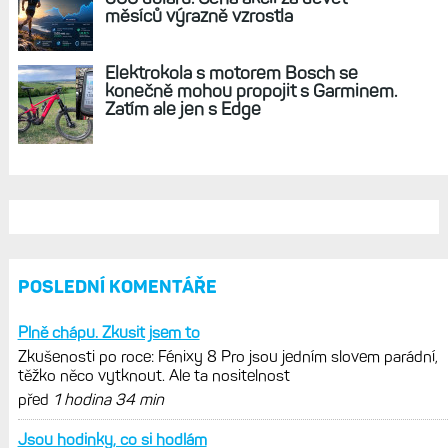
Zkušenosti po roce: Fénixy 8 Pro jsou
jedním slovem parádní, těžko něco
vytknout. Ale ta nositelnost
Zaměření zátěže: Hodnotí, zda je váš
trénink produktivní a jestli se nachází
v optimálních oblastech
Garmin poprvé překonal hranici
300 dolarů. Cena akcií za devět
měsíců výrazně vzrostla
Elektrokola s motorem Bosch se
konečně mohou propojit s Garminem.
Zatím ale jen s Edge