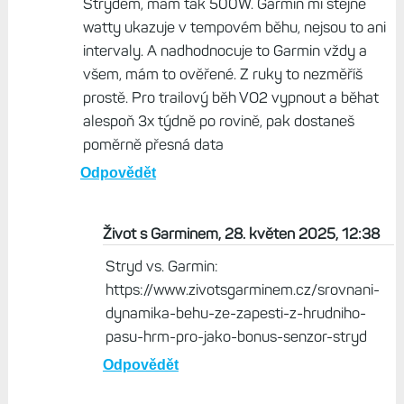
Strydem, mám tak 500W. Garmin mi stejné
watty ukazuje v tempovém běhu, nejsou to ani
intervaly. A nadhodnocuje to Garmin vždy a
všem, mám to ověřené. Z ruky to nezměříš
prostě. Pro trailový běh VO2 vypnout a běhat
alespoň 3x týdně po rovině, pak dostaneš
poměrně přesná data
Odpovědět
Život s Garminem, 28. květen 2025, 12:38
Stryd vs. Garmin:
https://www.zivotsgarminem.cz/srovnani-
dynamika-behu-ze-zapesti-z-hrudniho-
pasu-hrm-pro-jako-bonus-senzor-stryd
Odpovědět