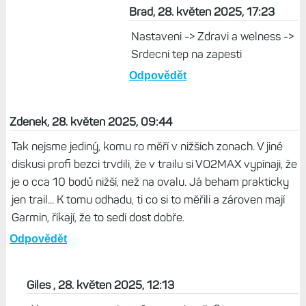
Brad, 28. květen 2025, 17:23
Nastaveni -> Zdravi a welness ->
Srdecni tep na zapesti
Odpovědět
Zdenek, 28. květen 2025, 09:44
Tak nejsme jediný, komu ro měří v nižších zonach. V jiné
diskusi profi bezci trvdili, že v trailu si VO2MAX vypínaji, že
je o cca 10 bodů nižší, než na ovalu. Já beham prakticky
jen trail... K tomu odhadu, ti co si to měřili a zároven mají
Garmin, říkají, že to sedí dost dobře.
Odpovědět
Giles , 28. květen 2025, 12:13