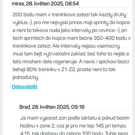
miras, 28. květen 2025, 08:54
200 bodu mam v treninkove zatezi tak kazdy druhy
vyklus:-), pro me nejvyssi prinos maji sprinty do kopce
a neni to takova nuda jako intervaly po rovince:-), pri
tech sprintech do kopce mam bezne 350-400 bodu v
treninkove zatezi. Ale intervaly nejsou vsemocny,
musi tam bejt vytrvalostni zaklad, bez toho to nejde a
telo mnohem dele regeneruje. A navic i spickovi bezci
behaji 80% treninku v Z1-Z2, proste neni to tak
jednoduchy.
Odpovědět
Brad, 28. květen 2025, 09:16
Ja mam vypocet zon podle laktatu a pokud bezim
hodinu v zone 2, coz je pro me tep 145 pri tempu
4:15, tak dostanu do zateze 100 bodu. Tuhle jsem