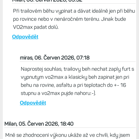
Při trailovém běhu vypínat a dávat ideálně jen při běhu
po rovince nebo v nenáročném terénu. Jinak bude
VO2max padat dolů.
Odpovědět
miras, 06. Červen 2026, 07:18
Naprostej souhlas, trailovy beh nechat zaply furt s
vypnutym vo2max a klasicky beh zapinat jen pri
behu na rovine, asfaltu a pri teplotach do +- 16
stupnu a vo2max pujde nahoru:-).
Odpovědět
Milan, 05. Červen 2026, 18:40
Mně se zhodnocení výkonu ukáže až ve chvíli, kdy jsem