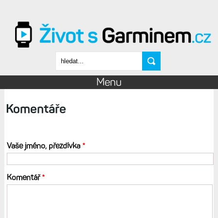
Přejít k hlavnímu obsahu
Vyhledávání
Menu
Komentáře
Vaše jméno, přezdívka
*
Komentář
*