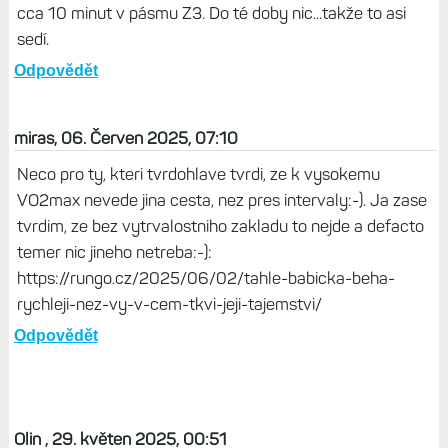
cca 10 minut v pásmu Z3. Do té doby nic...takže to asi
sedí.
Odpovědět
miras, 06. Červen 2025, 07:10
Neco pro ty, kteri tvrdohlave tvrdi, ze k vysokemu
VO2max nevede jina cesta, nez pres intervaly:-). Ja zase
tvrdim, ze bez vytrvalostniho zakladu to nejde a defacto
temer nic jineho netreba:-):
https://rungo.cz/2025/06/02/tahle-babicka-beha-
rychleji-nez-vy-v-cem-tkvi-jeji-tajemstvi/
Odpovědět
Olin , 29. květen 2025, 00:51