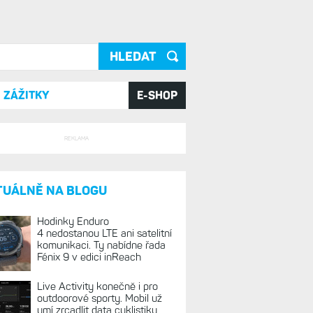
ání
ZÁŽITKY
E-SHOP