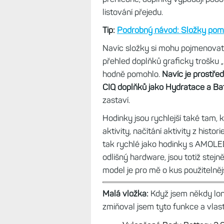
nepoznáte.
Stejné fonty, stejné r
žádní překvapení.
Hodinky k testu zapůjčil obchod
P
Jedinou novinkou je možnost
tří
fakt chybělo. Díky tomu se mi ho
doplňků vypnutých (anebo je mám 
hlavním přehledu přes 15, a to je
přehledné, doplňky vypadají podob
listování přejedu.
Tip:
Podrobný návod: Složky pomoh
Navíc složky si mohu pojmenovat
přehled doplňků graficky trošku „r
hodně pomohlo.
Navíc je prostřed
CIQ doplňků jako Hydratace a Ba
zastaví.
Hodinky jsou rychlejší také tam, 