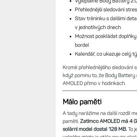
aktivity, načítání aktivity z histo
tak rychlé jako hodinky s AMOLE
odlišný hardware, jsou totiž stejn
model je pro mě o kus použitelněj
Malá vložka:
Když jsem někdy loni 
zmiňoval jsem tyto funkce a vlast
Vylepšené Body Battery 2.0
Přehlednější sledování stre
Stav tréninku s dalšími deta
v jednotlivých dnech
Možnost poskládat doplňky 
bordel
Kalendář, co ukazuje celý t
Kromě přehlednějšího sledování s