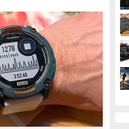
středí, nové funkce,
 závěrečné dojmy (2.)
AMOLED má takový čerstvý feeling, u
drobných vylepšení v podstatě ani
nové hodinky. Jaké jsou rozdíly oproti
AK