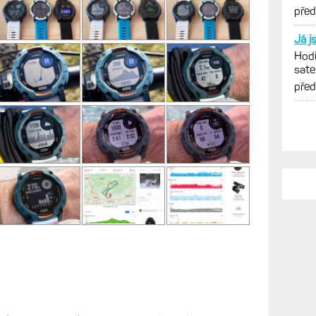
PO
Ten 
Zamě
trén