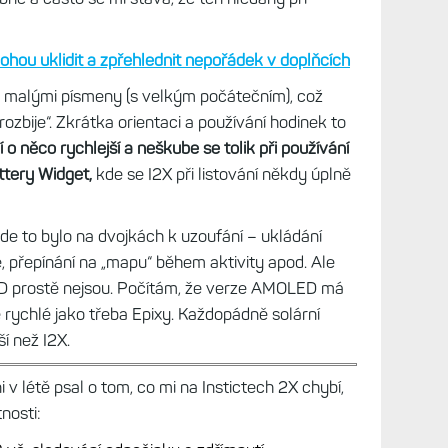
ozmístění prvků, prostě staré známé prostředí a
ulsmetry.cz
dění doplňků do složek
, což je super a na I2X mi to
dinky daleko lépe ovládají. Na I2X mám řadu
v menu Rychlé volby), jinak bych jich měl v
 už moc. Navíc černobílé prostředí je méně
ně a často se mi stává, že ten hledaný při
ou uklidit a zpřehlednit nepořádek v doplňcích
 malými písmeny (s velkým počátečním), což
ozbije“. Zkrátka orientaci a používání hodinek to
í o něco rychlejší a neškube se tolik při používání
ttery Widget,
kde se I2X při listování někdy úplně
kde to bylo na dvojkách k uzoufání – ukládání