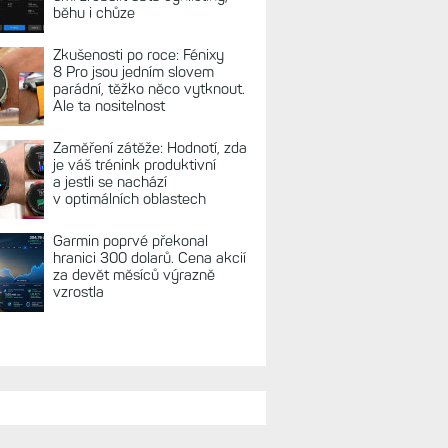
REKLAMA
TUÁLNĚ NA BLOGU
Hodinky Enduro
4 nedostanou LTE ani satelitní
komunikaci. Ty nabídne řada
Fénix 9 v edici inReach
Live Activity konečně i pro
outdoorové sporty. Mobil už