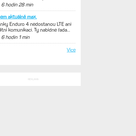
SLEDNÍ KOMENTÁŘE
výkon se bere jenom z
ření zátěže: Hodnotí, zda je váš
ink produktivní a jestli se nachází v