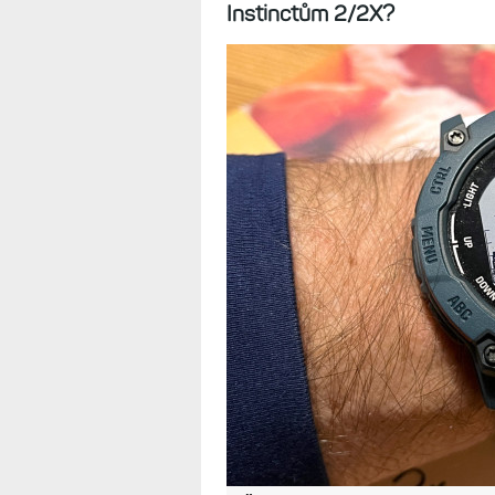
Uživatelské pro
sporty, výdrž a
16.2.2025
Zatímco model s displejem 
solárního modelu až na pár 
nepoznáte, že máte na ruce 
Instinctům 2/2X?