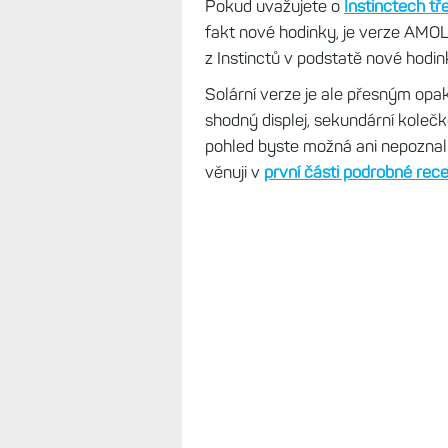
Pokud uvažujete o
Instinctech tř
fakt nové hodinky, je verze AMOLE
z Instinctů v podstatě nové hodin
Solární verze je ale přesným opak
shodný displej, sekundární kolečko
pohled byste možná ani nepoznali,
věnuji v
první části podrobné rec