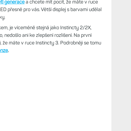
opti
pře
Ja s
Hodi
sate
Féni
pře
Nepr
Zkuš
970 
pom
etí generace
a chcete mít pocit, že máte v ruce
pře
D přesně pro vás. Větší displej s barvami udělal
Féni
ky.
Mode
Zákl
em, je víceméně stejná jako Instincty 2/2X,
verz
pře
, nedošlo ani ke zlepšení rozlišení. Na první
 že máte v ruce Instincty 3. Podrobněji se tomu
Já j
enze
.
Hodi
sate
Féni
pře