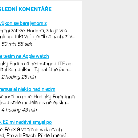
umí zrcadlit data cyklistiky,
běhu i chůze
Zkušenosti po roce: Fénixy
8 Pro jsou jedním slovem
parádní, těžko něco vytknout.
Ale ta nositelnost
Zaměření zátěže: Hodnotí, zda
je váš trénink produktivní
a jestli se nachází
v optimálních oblastech
Garmin poprvé překonal
hranici 300 dolarů. Cena akcií
za devět měsíců výrazně
vzrostla