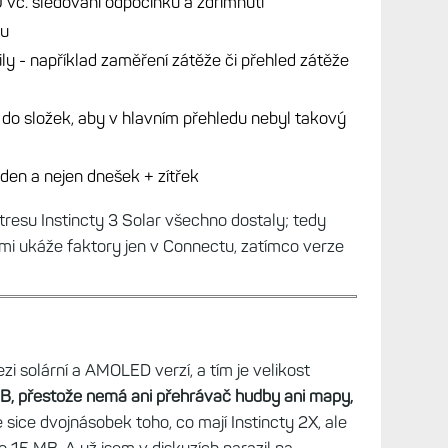
rie, přepínání na „mapu“ během aktivity apod. Ale
D prostě nejsou. Počítám, že verze AMOLED má
ě rychlé jako třeba Epixy. Každopádně solární
ší než I2X.
v létě psal o tom, co mi na Instictech 2X chybí,
nosti:
 vč. sledování odpočinku a zdřímnutí
su
ily - například zaměření zátěže či přehled zátěže
do složek, aby v hlavním přehledu nebyl takový
ýden a nejen dnešek + zítřek
tresu Instincty 3 Solar všechno dostaly; tedy