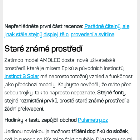
Nepřehlédněte první část recenze:
Parádně čitelný, ale
jinak stále stejný displej, tělo, provedení a svítilna
Staré známé prostředí
Zatímco model AMOLED dostal nové uživatelské
prostředí, které je mixem Epixů a původních Instinctů,
Instinct 3 Solar
má naprosto totožný vzhled a funkčnost
jako předchozí modely. Kdybyste nevěděli, že máte před
sebou trojky, tak to naprosto nepoznáte.
Stejné fonty,
stejné rozmístění prvků, prostě staré známé prostředí a
žádní překvapení.
Hodinky k testu zapůjčil obchod
Pulsmetry.cz
Jedinou novinkou je možnost
třídění doplňků do složek
,
což je super a na I2X mi to fakt chybělo. Díky tomu se mi