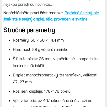
nějakou pořádnou novinkou.
Nepřehlédněte první část recenze:
Parádně čitelný, ale
jinak stále stejný displej, tělo, provedení a svítilna
Stručné parametry
Rozměry: 50 × 50 × 14,4 mm
Hmotnost: 58 g včetně řemínku
Šířka řemínku: 26 mm, vyměnitelné, kompatibilita
hodinek s QuickFit
Displej: monochromatický, transreflexní, velikost
27×27 mm
Rozlišení displeje: 176×176 pixelů
Výdrž baterie: až 40/nekonečně dnů v režimu