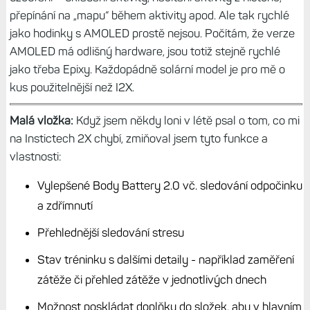
přepínání na „mapu“ během aktivity apod. Ale tak rychlé
jako hodinky s AMOLED prostě nejsou. Počítám, že verze
AMOLED má odlišný hardware, jsou totiž stejně rychlé
jako třeba Epixy. Každopádně solární model je pro mě o
kus použitelnější než I2X.
Malá vložka:
Když jsem někdy loni v létě psal o tom, co mi
na Instictech 2X chybí, zmiňoval jsem tyto funkce a
vlastnosti:
Vylepšené Body Battery 2.0 vč. sledování odpočinku
a zdřímnutí
Přehlednější sledování stresu
Stav tréninku s dalšími detaily - například zaměření
zátěže či přehled zátěže v jednotlivých dnech
Možnost poskládat doplňky do složek, aby v hlavním