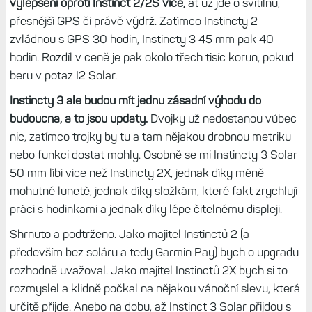
vylepšení oproti Instinct 2/2S více,
ať už jde o svítilnu,
přesnější GPS či právě výdrž. Zatímco Instincty 2
zvládnou s GPS 30 hodin, Instincty 3 45 mm pak 40
hodin. Rozdíl v ceně je pak okolo třech tisíc korun, pokud
beru v potaz I2 Solar.
Instincty 3 ale budou mít jednu zásadní výhodu do
budoucna, a to jsou updaty.
Dvojky už nedostanou vůbec
nic, zatímco trojky by tu a tam nějakou drobnou metriku
nebo funkci dostat mohly. Osobně se mi Instincty 3 Solar
50 mm líbí více než Instincty 2X, jednak díky méně
mohutné lunetě, jednak díky složkám, které fakt zrychlují
práci s hodinkami a jednak díky lépe čitelnému displeji.
Shrnuto a podtrženo. Jako majitel Instinctů 2 (a
především bez soláru a tedy Garmin Pay) bych o upgradu
rozhodně uvažoval. Jako majitel Instinctů 2X bych si to
rozmyslel a klidně počkal na nějakou vánoční slevu, která
určitě přijde. Anebo na dobu, až Instinct 3 Solar přijdou s