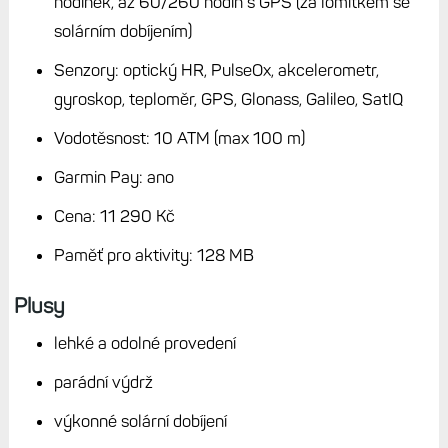
hodinek, až 60/260 hodin s GPS (za lomítkem se
solárním dobíjením)
Senzory: optický HR, PulseOx, akcelerometr,
gyroskop, teploměr, GPS, Glonass, Galileo, SatIQ
Vodotěsnost: 10 ATM (max 100 m)
Garmin Pay: ano
Cena: 11 290 Kč
Paměť pro aktivity: 128 MB
Plusy
lehké a odolné provedení
parádní výdrž
výkonné solární dobíjení