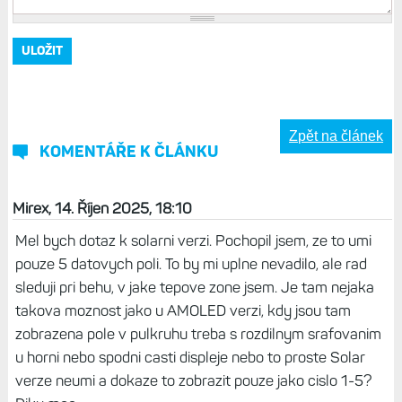
Zpět na článek
KOMENTÁŘE K ČLÁNKU
Mirex, 14. Říjen 2025, 18:10
Mel bych dotaz k solarni verzi. Pochopil jsem, ze to umi
pouze 5 datovych poli. To by mi uplne nevadilo, ale rad
sleduji pri behu, v jake tepove zone jsem. Je tam nejaka
takova moznost jako u AMOLED verzi, kdy jsou tam
zobrazena pole v pulkruhu treba s rozdilnym srafovanim
u horni nebo spodni casti displeje nebo to proste Solar
verze neumi a dokaze to zobrazit pouze jako cislo 1-5?