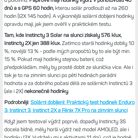
dnů a s GPS 60 hodin,
kterou solár prodlouží až na 260
hodin (I2X 145 hodin). A výkonnější solární dobíjení hodinky
opravdu mají, jak jsem ověřil v praktickém testu.
Tam, kde Instincty 3 Solar na slunci získaly 576 klux,
Instincty 2X jen 388 klux.
Zatímco starší hodinky dobily 10
%, novější 13 % - podle mých propočtů by to ale být min.
15 %. Pokud mají hodinky stejnou baterii, což
předpokládám, měly by prostě dobít ze sluníčka více. Ale i
tak je to na zimním slunci po pěti hodinách parádní
hodnota a za dobrého počasí dělá ze solárních Instinctů 3
(ale i 2X)
nekonečné hodinky
.
Podrobněji:
Solární dobíjení: Praktický test hodinek Enduro
3, Instinct 3, Instinct 2X a Fénix 7X Pro na zimním slunci
Když jsem testoval výdrž poprvé, dopadly Instincty 3S
docela bídně, měly horší výdrž než model AMOLED, ale i
hodinky I2X. Vydržely mi s aktivitami 11 dnů, což je hodně