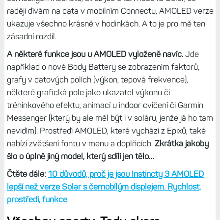
raději dívám na data v mobilním Connectu, AMOLED verze
ukazuje všechno krásně v hodinkách. A to je pro mě ten
zásadní rozdíl.
A některé funkce jsou u AMOLED vyloženě navíc.
Jde
například o nové Body Battery se zobrazením faktorů,
grafy v datových polích (výkon, tepová frekvence),
některé grafická pole jako ukazatel výkonu či
tréninkového efektu, animací u indoor cvičení či Garmin
Messenger (který by ale měl být i v soláru, jenže já ho tam
nevidím). Prostředí AMOLED, které vychází z Epixů, také
nabízí zvětšení fontu v menu a doplňcích.
Zkrátka jakoby
šlo o úplně jiný model, který sdílí jen tělo…
Čtěte dále:
10 důvodů, proč je jsou Instincty 3 AMOLED
lepší než verze Solar s černobílým displejem. Rychlost,
prostředí, funkce