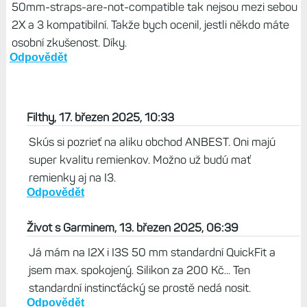
50mm-straps-are-not-compatible tak nejsou mezi sebou
2X a 3 kompatibilní. Takže bych ocenil, jestli někdo máte
osobní zkušenost. Díky.
Odpovědět
Filthy, 17. březen 2025, 10:33
Skús si pozrieť na aliku obchod ANBEST. Oni majú
super kvalitu remienkov. Možno už budú mať
remienky aj na I3.
Odpovědět
Život s Garminem, 13. březen 2025, 06:39
Já mám na I2X i I3S 50 mm standardní QuickFit a
jsem max. spokojený. Silikon za 200 Kč... Ten
standardní instincťácký se prostě nedá nosit.
Odpovědět