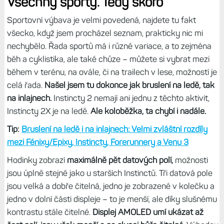
Všechny sporty. Tedy skoro
Sportovní výbava je velmi povedená, najdete tu fakt
všecko, když jsem procházel seznam, prakticky nic mi
nechybělo. Řada sportů má i různé variace, a to zejména
běh a cyklistika, ale také chůze – můžete si vybrat mezi
během v terénu, na ovále, či na trailech v lese, možností je
celá řada.
Našel jsem tu dokonce jak bruslení na ledě, tak
na inlajnech.
Instincty 2 nemají ani jednu z těchto aktivit,
Instincty 2X je na ledě.
Ale koloběžka, ta chybí i nadále.
Tip:
Bruslení na ledě i na inlajnech: Velmi zvláštní rozdíly
mezi Fénixy/Epixy, Instincty, Forerunnery a Venu 3
Hodinky zobrazí
maximálně pět datových polí,
možnosti
jsou úplně stejné jako u starších Instinctů. Tři datová pole
jsou velká a dobře čitelná, jedno je zobrazené v kolečku a
jedno v dolní části displeje – to je menší, ale díky slušnému
kontrastu stále čitelné.
Displej AMOLED umí ukázat až