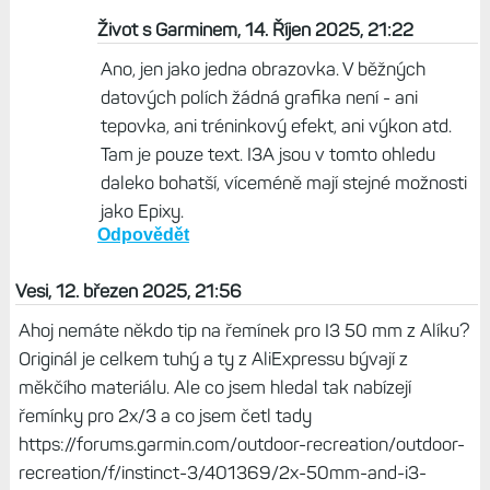
Život s Garminem, 14. Říjen 2025, 21:22
Ano, jen jako jedna obrazovka. V běžných
datových polích žádná grafika není - ani
tepovka, ani tréninkový efekt, ani výkon atd.
Tam je pouze text. I3A jsou v tomto ohledu
daleko bohatší, víceméně mají stejné možnosti
jako Epixy.
Odpovědět
Vesi, 12. březen 2025, 21:56
Ahoj nemáte někdo tip na řemínek pro I3 50 mm z Alíku?
Originál je celkem tuhý a ty z AliExpressu bývají z
měkčího materiálu. Ale co jsem hledal tak nabízejí
řemínky pro 2x/3 a co jsem četl tady
https://forums.garmin.com/outdoor-recreation/outdoor-
recreation/f/instinct-3/401369/2x-50mm-and-i3-