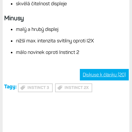
skvělá čitelnost displeje
Minusy
malý a hrubý displej
nižší max. intenzita svítilny oproti I2X
málo novinek oproti Instinct 2
Diskuse k článku (20)
Tagy:
INSTINCT 3
INSTINCT 2X