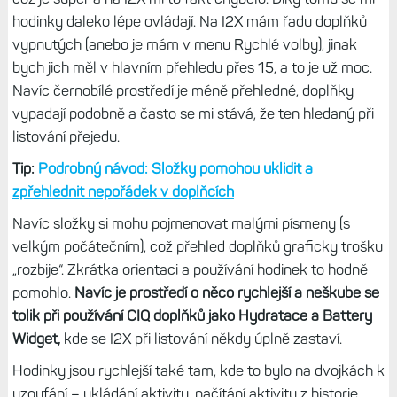
hodinky daleko lépe ovládají. Na I2X mám řadu doplňků
vypnutých (anebo je mám v menu Rychlé volby), jinak
bych jich měl v hlavním přehledu přes 15, a to je už moc.
Navíc černobílé prostředí je méně přehledné, doplňky
vypadají podobně a často se mi stává, že ten hledaný při
listování přejedu.
Tip:
Podrobný návod: Složky pomohou uklidit a
zpřehlednit nepořádek v doplňcích
Navíc složky si mohu pojmenovat malými písmeny (s
velkým počátečním), což přehled doplňků graficky trošku
„rozbije“. Zkrátka orientaci a používání hodinek to hodně
pomohlo.
Navíc je prostředí o něco rychlejší a neškube se
tolik při používání CIQ doplňků jako Hydratace a Battery
Widget,
kde se I2X při listování někdy úplně zastaví.
Hodinky jsou rychlejší také tam, kde to bylo na dvojkách k
uzoufání – ukládání aktivity, načítání aktivity z historie,