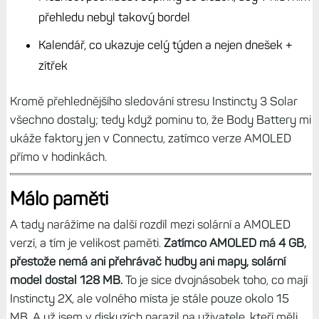
přehledu nebyl takový bordel
Kalendář, co ukazuje celý týden a nejen dnešek +
zítřek
Kromě přehlednějšího sledování stresu Instincty 3 Solar
všechno dostaly; tedy když pominu to, že Body Battery mi
ukáže faktory jen v Connectu, zatímco verze AMOLED
přímo v hodinkách.
Málo paměti
A tady narážíme na další rozdíl mezi solární a AMOLED
verzí, a tím je velikost paměti.
Zatímco AMOLED má 4 GB,
přestože nemá ani přehrávač hudby ani mapy, solární
model dostal 128 MB.
To je sice dvojnásobek toho, co mají
Instincty 2X, ale volného místa je stále pouze okolo 15
MB. A už jsem v diskuzích narazil na uživatele, kteří měli