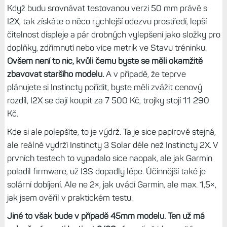
Když budu srovnávat testovanou verzi 50 mm právě s
I2X, tak získáte o něco rychlejší odezvu prostředí, lepší
čitelnost displeje a pár drobných vylepšení jako složky pro
doplňky, zdřímnutí nebo více metrik ve Stavu tréninku.
Ovšem není to nic, kvůli čemu byste se měli okamžitě
zbavovat staršího modelu.
A v případě, že teprve
plánujete si Instincty pořídit, byste měli zvážit cenový
rozdíl, I2X se dají koupit za 7 500 Kč, trojky stojí 11 290
Kč.
Kde si ale polepšíte, to je výdrž. Ta je sice papírově stejná,
ale reálně vydrží Instincty 3 Solar déle než Instincty 2X. V
prvních testech to vypadalo sice naopak, ale jak Garmin
poladil firmware, už I3S dopadly lépe. Účinnější také je
solární dobíjení. Ale ne 2×, jak uvádí Garmin, ale max. 1,5×,
jak jsem ověřil v praktickém testu.
Jiné to však bude v případě 45mm modelu. Ten už má