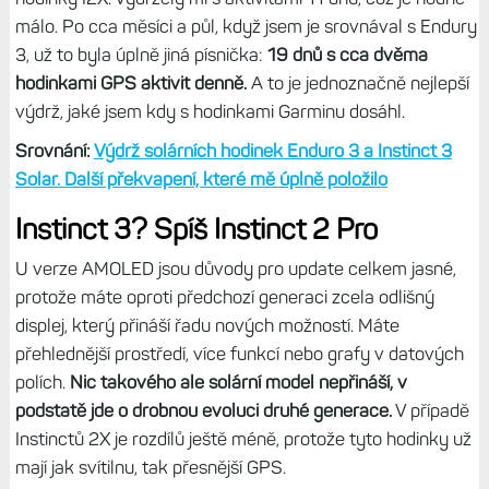
málo. Po cca měsíci a půl, když jsem je srovnával s Endury
3, už to byla úplně jiná písnička:
19 dnů s cca dvěma
hodinkami GPS aktivit denně.
A to je jednoznačně nejlepší
výdrž, jaké jsem kdy s hodinkami Garminu dosáhl.
Srovnání:
Výdrž solárních hodinek Enduro 3 a Instinct 3
Solar. Další překvapení, které mě úplně položilo
Instinct 3? Spíš Instinct 2 Pro
U verze AMOLED jsou důvody pro update celkem jasné,
protože máte oproti předchozí generaci zcela odlišný
displej, který přináší řadu nových možností. Máte
přehlednější prostředí, více funkcí nebo grafy v datových
polích.
Nic takového ale solární model nepřináší, v
podstatě jde o drobnou evoluci druhé generace.
V případě
Instinctů 2X je rozdílů ještě méně, protože tyto hodinky už
mají jak svítilnu, tak přesnější GPS.