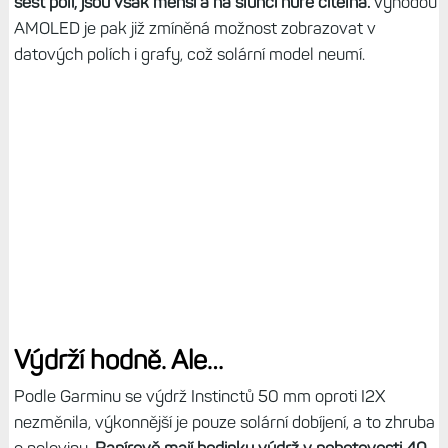
šest polí, jsou však menší a na slunci hůře čitelná.
Výhodou
AMOLED je pak již zmíněná možnost zobrazovat v
datových polích i grafy, což solární model neumí.
Výdrží hodně. Ale…
Podle Garminu se výdrž Instinctů 50 mm oproti I2X
nezměnila, výkonnější je pouze solární dobíjení, a to zhruba
o polovinu.
Papírově mají hodinky výdrž v pohotovosti 40