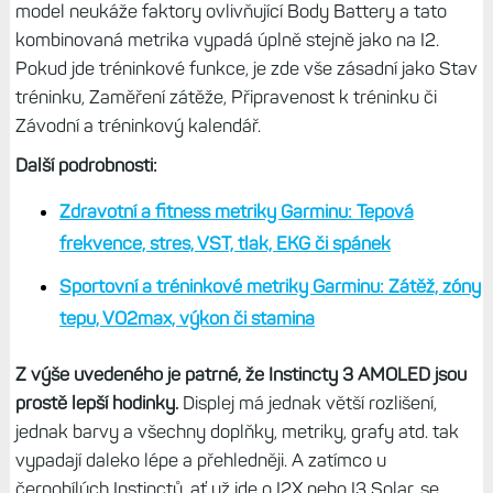
model neukáže faktory ovlivňující Body Battery a tato
kombinovaná metrika vypadá úplně stejně jako na I2.
Pokud jde tréninkové funkce, je zde vše zásadní jako Stav
tréninku, Zaměření zátěže, Připravenost k tréninku či
Závodní a tréninkový kalendář.
Další podrobnosti:
Zdravotní a fitness metriky Garminu: Tepová
frekvence, stres, VST, tlak, EKG či spánek
Sportovní a tréninkové metriky Garminu: Zátěž, zóny
tepu, VO2max, výkon či stamina
Z výše uvedeného je patrné, že Instincty 3 AMOLED jsou
prostě lepší hodinky.
Displej má jednak větší rozlišení,
jednak barvy a všechny doplňky, metriky, grafy atd. tak
vypadají daleko lépe a přehledněji. A zatímco u
černobílých Instinctů, ať už jde o I2X nebo I3 Solar, se