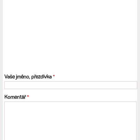
Vaše jméno, přezdívka
*
Komentář
*