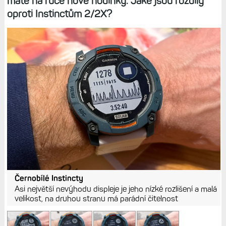
máte na ruce nové hodinky. Jaké jsou rozdíly
oproti Instinctům 2/2X?
Černobílé Instincty
Asi největší nevýhodu displeje je jeho nízké rozlišení a malá
velikost, na druhou stranu má parádní čitelnost