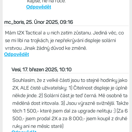
kapse, ne na ruce.
Odpovědět
mc_boris, 25. Únor 2025, 09:16
Mám I2X Tactical a u nich zatím zůstanu. Jediná věc, co
se mi líbí na trojkách, je nepřekrývání displeje solární
vrstvou. Jinak žádný důvod ke změně.
Odpovědět
Vesi, 17. březen 2025, 10:10
Souhlasím, že z velké části jsou to stejné hodinky jako
2X, ALE čistě uživatelsky: 1) Čitelnost displeje je úplně
někde jinde. 2) Solární část je teď černá. Mě osobně ta
měděná dost iritovala. 3) Jsou výrazně svižnější. Takže
těch 1 500,- které jsem dal za upgrade nelituju :) (Za 6
500,- jsem prodal 2X a za 8 000,- jsem koupil z druhé
ruky ani ne měsíc staré)