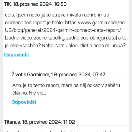
Odpovědět
Život s Garminem, 19. prosinec 2024, 07:49
Nevidím v tom důvod, tlačítko Uložit je na reklamou,
tlačítko Zpět na článek je pod reklamou, tedy úplně
někde jinde.
Odpovědět
TiK, 18. prosinec 2024, 16:50
cekal jsem neco, jako strava mivala rocni shrnuti -
nicmene ten report je tohle: https://www.garmin.com/en-
US/blog/general/2024-garmin-connect-data-report/
(zadne video, zadne tabulky, zadne podrobnejsi data) a to
je jako vsechno? Nebo jsem uplnej idiot a neco mi unika?
Odpovědět