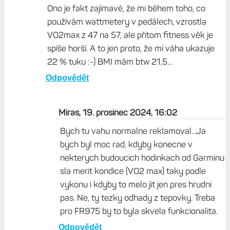
Miras, 19. prosinec 2024, 12:07
Taky dobry:-). Na tu vahu S2 jsem slysel spoustu
stiznosti, ze meri dost spatne. Uz spousty let
pouzivam chytrou vahu od Tanity a nemuzu si
stezovat.
Odpovědět
Život s Garminem, 19. prosinec 2024, 15:05
Ono je fakt zajímavé, že mi během toho, co
používám wattmetery v pedálech, vzrostla
VO2max z 47 na 57, ale přitom fitness věk je
spíše horší. A to jen proto, že mi váha ukazuje
22 % tuku :-) BMI mám btw 21,5...
Odpovědět