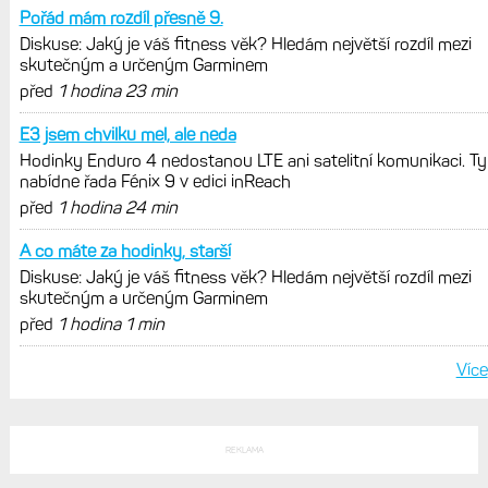
Zaměření zátěže: Hodnotí, zda je váš
trénink produktivní a jestli se nachází
v optimálních oblastech