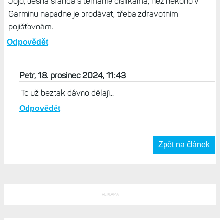
Život s Garminem, 19. prosinec 2024, 07:47
Ano, je to tento report, mám na něj odkaz v záběru
článku. Nic víc...
Odpovědět
Titanus, 18. prosinec 2024, 11:02
Jojo, děsná sranda s těmahle čísílkama, než někoho v
Garminu napadne je prodávat, třeba zdravotním
pojišťovnám.
Odpovědět
Petr, 18. prosinec 2024, 11:43
To už beztak dávno dělají...