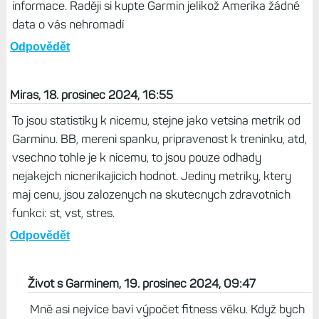
satai, 19. prosinec 2024, 19:06
Prima!
Odpovědět
Yanick , 19. prosinec 2024, 12:41
Prej nekupujte si Huavei aby , Čína neměla o vás žádné
informace. Raději si kupte Garmin jelikož Amerika žádné
data o vás nehromadí
Odpovědět
Miras, 18. prosinec 2024, 16:55
To jsou statistiky k nicemu, stejne jako vetsina metrik od
Garminu. BB, mereni spanku, pripravenost k treninku, atd,