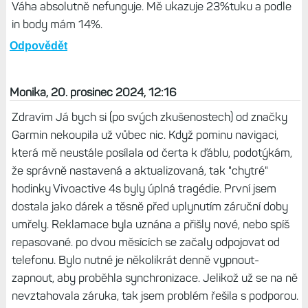
Váha absolutně nefunguje. Mě ukazuje 23%tuku a podle
in body mám 14%.
Odpovědět
Monika, 20. prosinec 2024, 12:16
Zdravím Já bych si (po svých zkušenostech) od značky
Garmin nekoupila už vůbec nic. Když pominu navigaci,
která mě neustále posílala od čerta k ďáblu, podotýkám,
že správně nastavená a aktualizovaná, tak "chytré"
hodinky Vivoactive 4s byly úplná tragédie. První jsem
dostala jako dárek a těsně před uplynutím záruční doby
umřely. Reklamace byla uznána a přišly nové, nebo spíš
repasované. po dvou měsících se začaly odpojovat od
telefonu. Bylo nutné je několikrát denně vypnout-
zapnout, aby proběhla synchronizace. Jelikož už se na ně
nevztahovala záruka, tak jsem problém řešila s podporou.