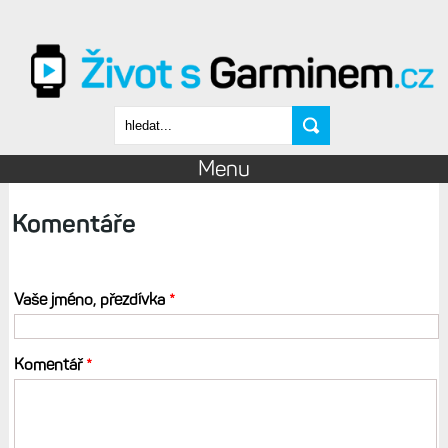
Přejít k hlavnímu obsahu
Vyhledávání
Menu
Komentáře
Vaše jméno, přezdívka
*
Komentář
*