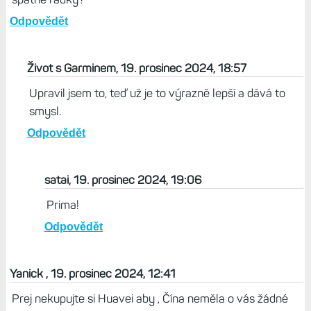
satai, 20. prosinec 2024, 12:15
To bys řekl dost špatně ;-)
Odpovědět
satai, 19. prosinec 2024, 18:04
Země s nejvyšším průměrným tělesným akumulátorem:
Nizozemsko (74) Země s nejnižší průměrnou tělesnou
baterií: Belgie (74) Japonsko (66) Nekonzistentní překlad,
špatné řádky?
Odpovědět
Život s Garminem, 19. prosinec 2024, 18:57
Upravil jsem to, teď už je to výrazně lepší a dává to
smysl.
Odpovědět