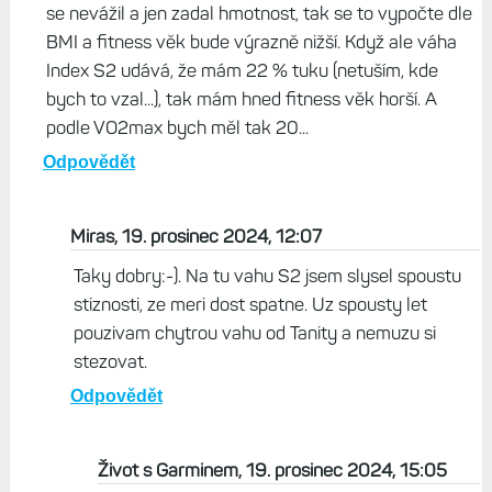
vsechno tohle je k nicemu, to jsou pouze odhady
nejakejch nicnerikajicich hodnot. Jediny metriky, ktery
maj cenu, jsou zalozenych na skutecnych zdravotnich
funkci: st, vst, stres.
Odpovědět
Život s Garminem, 19. prosinec 2024, 09:47
Mně asi nejvíce baví výpočet fitness věku. Když bych
se nevážil a jen zadal hmotnost, tak se to vypočte dle
BMI a fitness věk bude výrazně nižší. Když ale váha
Index S2 udává, že mám 22 % tuku (netuším, kde
bych to vzal...), tak mám hned fitness věk horší. A
podle VO2max bych měl tak 20...
Odpovědět