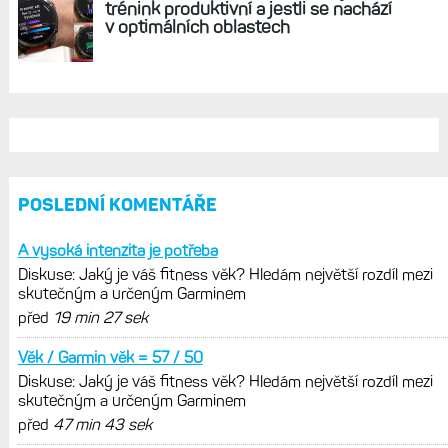
REKLAMA
AKTUÁLNĚ NA BLOGU
Diskuse: Jaký je váš fitness věk?
Hledám největší rozdíl mezi
skutečným a určeným Garminem
Hodinky Enduro 4 nedostanou LTE ani
satelitní komunikaci. Ty nabídne řada
Fénix 9 v edici inReach
Live Activity konečně i pro outdoorové
sporty. Mobil už umí zrcadlit data
cyklistiky, běhu i chůze
Zkušenosti po roce: Fénixy 8 Pro jsou
jedním slovem parádní, těžko něco
vytknout. Ale ta nositelnost