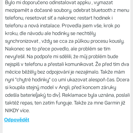
Bylo mi doporučeno odinstalovat appku , vymazat
mezipamět a dočasné soubory, odebrat bluetooth z menu
telefonu, resetovat síť a nakonec restart hodinek i
telefonu a nová instalace. Provedla jsem vše, krok po
kroku, dle návodu ale hodinky se nechtěly
synchronizovat , vždy se cca za půlkou procesu kously.
Nakonec se to přece povedlo, ale problém se tím
nevyřešil. Na podpoře mi sdělili, že můj problém bude
nejspíš v telefonu a přestali komunikovat. Že před tím dva
měcíce běžěly bez odpojování je nezajímalo. Takže mám
nyní "chytré hodinky" co umí ukazovat alespoň čas. Dcera
si koupila stejný model v Angli, před koncem záruky
odešla baterie(jaký to div). Reklamace byla uznána, poslali
taktéž repas, ten zatím funguje. Takže za mne Garmin již
NIKDY více.
Odpovědět