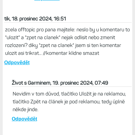
Miras, 19. prosinec 2024, 16:02
Bych tu vahu normalne reklamoval...Ja
bych byl moc rad, kdyby konecne v
nekterych budoucich hodinkach od Garminu
sla merit kondice (VO2 max) taky podle
vykonu i kdyby to melo jit jen pres hrudni
pas. Ne, ty tezky odhady z tepovky. Treba
pro FR975 by to byla skvela funkcionalita.
Odpovědět
tik, 18. prosinec 2024, 16:51
zcela offtopic pro pana majitele: neslo by u komentaru to
"ulozit" a "zpet na clanek" nejak odlisit nebo zmenit
rozlozeni? diky "zpet na clanek" jsem si ten komentar
ulozit asi trikrat... //komentar klidne smazat