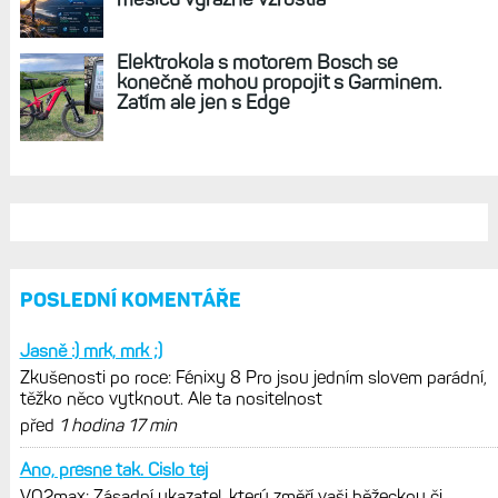
Elektrokola s motorem Bosch se
konečně mohou propojit s Garminem.
Zatím ale jen s Edge
POSLEDNÍ KOMENTÁŘE
Jasně :) mrk, mrk ;)
Zkušenosti po roce: Fénixy 8 Pro jsou jedním slovem parádní,
těžko něco vytknout. Ale ta nositelnost
před
1 hodina 17 min
Ano, presne tak. Cislo tej
VO2max: Zásadní ukazatel, který změří vaši běžeckou či