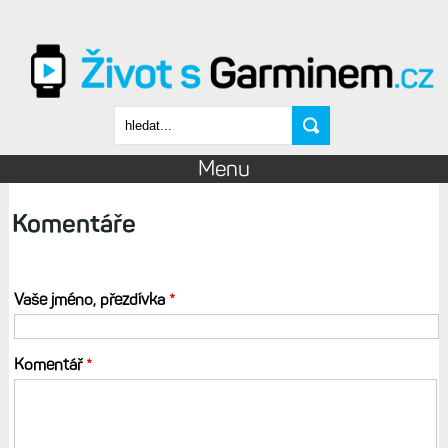
Přejít k hlavnímu obsahu
Vyhledávání
Menu
Komentáře
Vaše jméno, přezdívka
*
Komentář
*