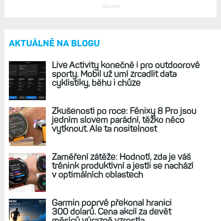
REKLAMA
AKTUÁLNĚ NA BLOGU
Live Activity konečně i pro outdoorové
sporty. Mobil už umí zrcadlit data
cyklistiky, běhu i chůze
Zkušenosti po roce: Fénixy 8 Pro jsou
jedním slovem parádní, těžko něco
vytknout. Ale ta nositelnost
Zaměření zátěže: Hodnotí, zda je váš
trénink produktivní a jestli se nachází
v optimálních oblastech
Garmin poprvé překonal hranici
300 dolarů. Cena akcií za devět
měsíců výrazně vzrostla