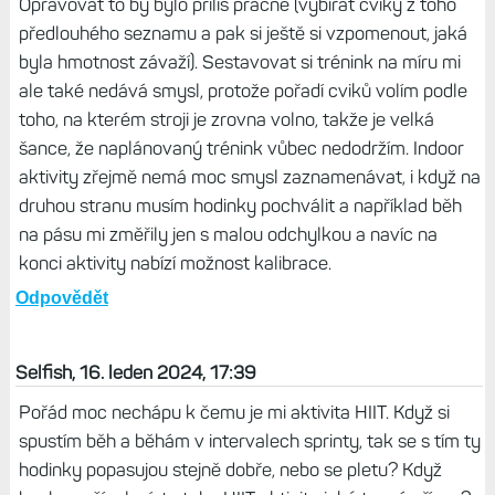
Opravovat to by bylo příliš pracné (vybírat cviky z toho
předlouhého seznamu a pak si ještě si vzpomenout, jaká
byla hmotnost závaží). Sestavovat si trénink na míru mi
ale také nedává smysl, protože pořadí cviků volím podle
toho, na kterém stroji je zrovna volno, takže je velká
šance, že naplánovaný trénink vůbec nedodržím. Indoor
aktivity zřejmě nemá moc smysl zaznamenávat, i když na
druhou stranu musím hodinky pochválit a například běh
na pásu mi změřily jen s malou odchylkou a navíc na
konci aktivity nabízí možnost kalibrace.
Odpovědět
Selfish, 16. leden 2024, 17:39
Pořád moc nechápu k čemu je mi aktivita HIIT. Když si
spustím běh a běhám v intervalech sprinty, tak se s tím ty
hodinky popasujou stejně dobře, nebo se pletu? Když