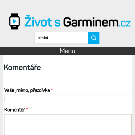
Přejít k hlavnímu obsahu
Vyhledávání
Menu
Komentáře
Vaše jméno, přezdívka
*
Komentář
*