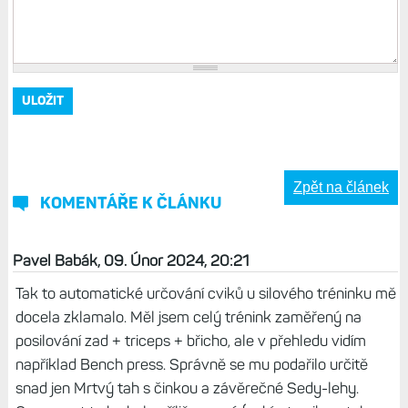
Zpět na článek
KOMENTÁŘE K ČLÁNKU
Pavel Babák, 09. Únor 2024, 20:21
Tak to automatické určování cviků u silového tréninku mě
docela zklamalo. Měl jsem celý trénink zaměřený na
posilování zad + triceps + břicho, ale v přehledu vidím
například Bench press. Správně se mu podařilo určitě
snad jen Mrtvý tah s činkou a závěrečné Sedy-lehy.