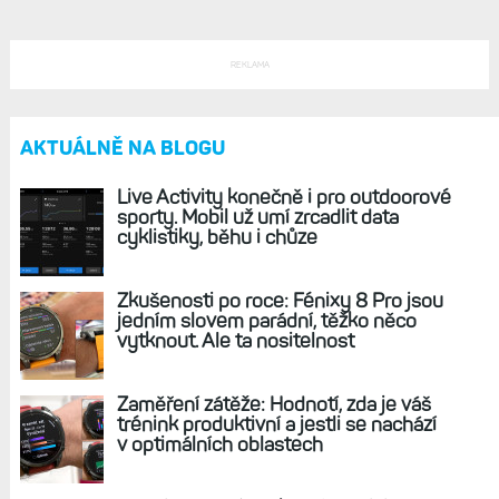
REKLAMA
AKTUÁLNĚ NA BLOGU
Live Activity konečně i pro outdoorové
sporty. Mobil už umí zrcadlit data
cyklistiky, běhu i chůze
Zkušenosti po roce: Fénixy 8 Pro jsou
jedním slovem parádní, těžko něco
vytknout. Ale ta nositelnost
Zaměření zátěže: Hodnotí, zda je váš
trénink produktivní a jestli se nachází
v optimálních oblastech