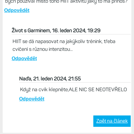
bych používal místo toho HIIT aktivitu jaký to má přínos?
Odpovědět
Život s Garminem, 16. leden 2024, 19:29
HIIT se dá napasovat na jakýkoliv trénink, třeba
cvičení s různou intenzitou...
Odpovědět
Naďa, 21. leden 2024, 21:55
Když na cvik klepněte,ALE NIC SE NEOTEVŘELO
Odpovědět
Zpět na článek