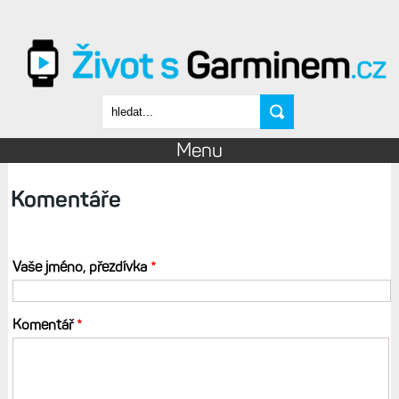
Přejít k hlavnímu obsahu
Vyhledávání
Menu
Komentáře
Vaše jméno, přezdívka
*
Komentář
*