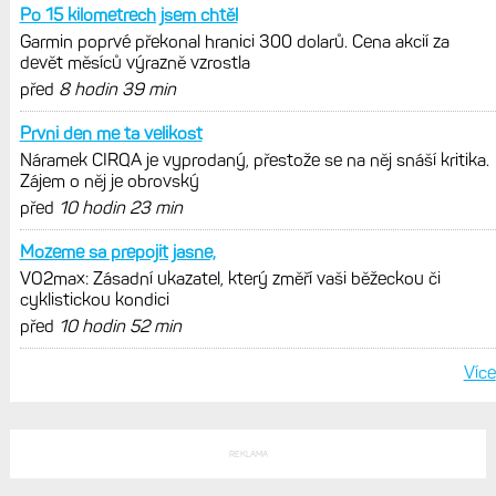
Po 15 kilometrech jsem chtěl
Garmin poprvé překonal hranici 300 dolarů. Cena akcií za
devět měsíců výrazně vzrostla
před
8 hodin 39 min
Prvni den me ta velikost
Náramek CIRQA je vyprodaný, přestože se na něj snáší kritika.
Zájem o něj je obrovský
před
10 hodin 23 min
Mozeme sa prepojit jasne,
VO2max: Zásadní ukazatel, který změří vaši běžeckou či
cyklistickou kondici
před
10 hodin 52 min
Více
REKLAMA