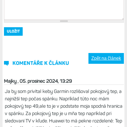
Zpět na článek
KOMENTÁŘE K ČLÁNKU
Majky , 05. prosinec 2024, 13:29
Ja by som privítal keby Garmin rozlišoval pokojový tep, a
najnižší tep počas spánku. Napríklad túto noc mám
pokojový tep 49,ale to je v podstate moja spodná hranica
v spánku. Za pokojový tep je u mňa tep napríklad pri
sledovaní TV v kľude. Huawei to má pekne rozdelené: Tep