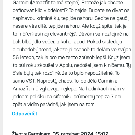
Garminu(Amazfit to má stejně). Protože jak chcete
definovat klid v bdělosti? To nejde. Budete se dívat na
napínavou kriminálku, tep jde nahoru. Sedíte na gauči,
nasere vás dítě, tep jde nahoru. Ale když spíte, tak je
to měření asi nejrelevantnější. Dávám samozřejmě na
bok blbé jídlo večer, alkohol apod. Pokud si sleduju
dlouhodobý trend, jakože já osobně to dělám ve svých
56 letech, tak je pro mě tento způsob lepší. Když jsem
to půl roku zkoušel v Applu, nedošel jsem k ničemu. Ty
čísla byly tak rozdílné, že to bylo nepoužitelné. To
samo VST. Naprostý chaos. To, co dělá Garmin a
Amazfit mě vyhovuje nejlépe. Na hodinkách mám v
jednom políčku na ciferníku průměrný tep za 7 dní
zpět a vidím parádně, jak jsem na tom.
Odpovědět
Život s Garminem, 05. prosinec 2024, 15:02