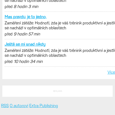
Model Fénix 9 ve třech variantách.
Základ, Pro a inReach. Přijde i menší
verze 43 mm a také solární MIP