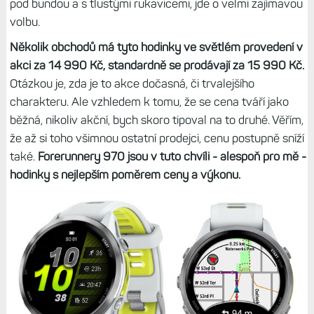
pod bundou a s tlustými rukavicemi, jde o velmi zajímavou
volbu.
Několik obchodů má tyto hodinky ve světlém provedení v
akci za 14 990 Kč, standardně se prodávají za 15 990 Kč.
Otázkou je, zda je to akce dočasná, či trvalejšího
charakteru. Ale vzhledem k tomu, že se cena tváří jako
běžná, nikoliv akční, bych skoro tipoval na to druhé. Věřím,
že až si toho všimnou ostatní prodejci, cenu postupně sníží
také.
Forerunnery 970 jsou v tuto chvíli - alespoň pro mě -
hodinky s nejlepším poměrem ceny a výkonu.