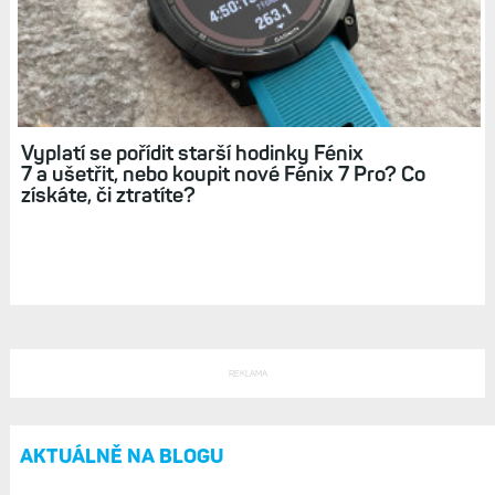
Nejzajímavější hodinky: Univerzální, s nejlepším
poměrem ceny výkonu, s nejdelší výdrží či
odolností
Vyplatí se pořídit starší hodinky Fénix