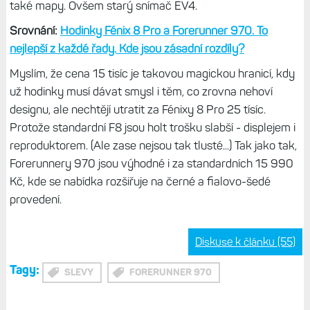
také mapy. Ovšem starý snímač EV4.
Srovnání:
Hodinky Fénix 8 Pro a Forerunner 970. To
nejlepší z každé řady. Kde jsou zásadní rozdíly?
Myslím, že cena 15 tisíc je takovou magickou hranicí, kdy
už hodinky musí dávat smysl i těm, co zrovna nehoví
designu, ale nechtějí utratit za Fénixy 8 Pro 25 tísíc.
Protože standardní F8 jsou holt trošku slabší - displejem i
reproduktorem. (Ale zase nejsou tak tlusté...) Tak jako tak,
Forerunnery 970 jsou výhodné i za standardních 15 990
Kč, kde se nabídka rozšiřuje na černé a fialovo-šedé
provedení.
Diskuse k článku (55)
Tagy:
SLEVY
FORERUNNER 970