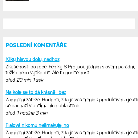
AKTUÁLNĚ NA BLOGU
Zkušenosti po roce: Fénixy 8 Pro jsou
jedním slovem parádní, těžko něco
vytknout. Ale ta nositelnost
Zaměření zátěže: Hodnotí, zda je váš
trénink produktivní a jestli se nachází
v optimálních oblastech
Garmin poprvé překonal hranici
300 dolarů. Cena akcií za devět
měsíců výrazně vzrostla
Elektrokola s motorem Bosch se
konečně mohou propojit s Garminem.
Zatím ale jen s Edge