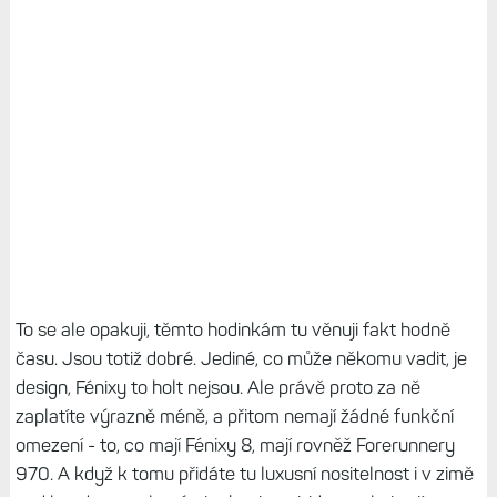
To se ale opakuji, těmto hodinkám tu věnuji fakt hodně
času. Jsou totiž dobré. Jediné, co může někomu vadit, je
design, Fénixy to holt nejsou. Ale právě proto za ně
zaplatíte výrazně méně, a přitom nemají žádné funkční
omezení - to, co mají Fénixy 8, mají rovněž Forerunnery
970. A když k tomu přidáte tu luxusní nositelnost i v zimě