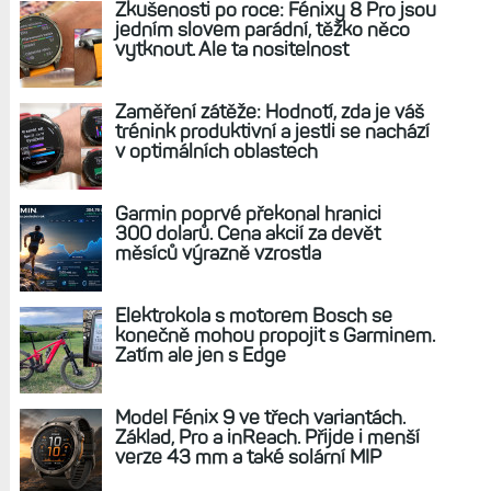
7 a ušetřit, nebo koupit nové Fénix 7 Pro? Co
získáte, či ztratíte?
REKLAMA