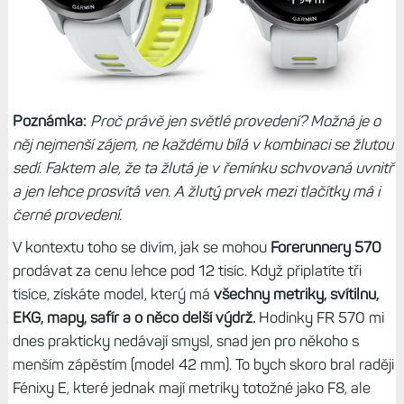
Poznámka:
Proč právě jen světlé provedení? Možná je o
něj nejmenší zájem, ne každému bílá v kombinaci se žlutou
sedí. Faktem ale, že ta žlutá je v řemínku schvovaná uvnitř
a jen lehce prosvítá ven. A žlutý prvek mezi tlačítky má i
černé provedení.
V kontextu toho se divím, jak se mohou
Forerunnery 570
prodávat za cenu lehce pod 12 tisíc. Když připlatíte tři
tisíce, získáte model, který má
všechny metriky, svítilnu,
EKG, mapy, safír a o něco delší výdrž.
Hodinky FR 570 mi
dnes prakticky nedávají smysl, snad jen pro někoho s
menším zápěstím (model 42 mm). To bych skoro bral raději
Fénixy E, které jednak mají metriky totožné jako F8, ale