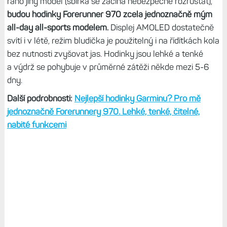
ráno jiný model (sbírka se začíná nebezpečně rozrůstat),
budou hodinky Forerunner 970 zcela jednoznačně mým
all-day all-sports modelem.
Displej AMOLED dostatečně
svítí i v létě, režim bludička je použitelný i na řídítkách kola
bez nutnosti zvyšovat jas. Hodinky jsou lehké a tenké
a výdrž se pohybuje v průměrné zátěži někde mezi 5-6
dny.
Další podrobnosti:
Nejlepší hodinky Garminu? Pro mě
jednoznačně Forerunnery 970. Lehké, tenké, čitelné,
nabité funkcemi