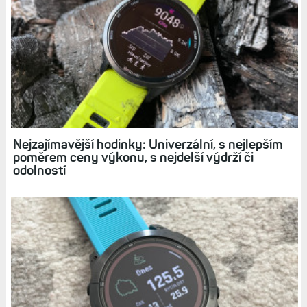
Hodinky Fénix 7 a Epix pořídíte za super ceny. O
hezký kus níže, než jsou ceny doporučené