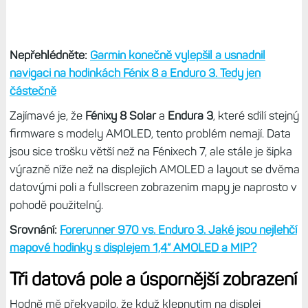
Nepřehlédněte:
Garmin konečně vylepšil a usnadnil
navigaci na hodinkách Fénix 8 a Enduro 3. Tedy jen
částečně
Zajímavé je, že
Fénixy 8 Solar
a
Endura 3
, které sdílí stejný
firmware s modely AMOLED, tento problém nemají. Data
jsou sice trošku větší než na Fénixech 7, ale stále je šipka
výrazně níže než na displejích AMOLED a layout se dvěma
datovými poli a fullscreen zobrazením mapy je naprosto v
pohodě použitelný.
Srovnání:
Forerunner 970 vs. Enduro 3. Jaké jsou nejlehčí
mapové hodinky s displejem 1,4“ AMOLED a MIP?
Tři datová pole a úspornější zobrazení
Hodně mě překvapilo, že když klepnutím na displej