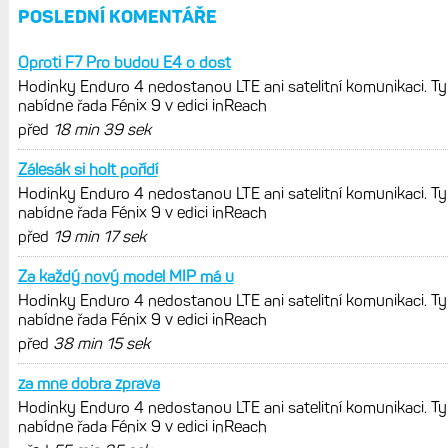
Fénix 9 v edici inReach
Live Activity konečně i pro outdoorové
sporty. Mobil už umí zrcadlit data
cyklistiky, běhu i chůze
Zkušenosti po roce: Fénixy 8 Pro jsou
jedním slovem parádní, těžko něco
vytknout. Ale ta nositelnost
Zaměření zátěže: Hodnotí, zda je váš
trénink produktivní a jestli se nachází
v optimálních oblastech
Garmin poprvé překonal hranici
300 dolarů. Cena akcií za devět
měsíců výrazně vzrostla