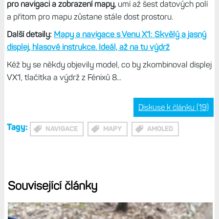
pro navigaci a zobrazení mapy,
umí až šest datových polí
a přitom pro mapu zůstane stále dost prostoru.
Další detaily:
Mapy a navigace s Venu X1: Skvělý a jasný
displej, hlasové instrukce. Ideál, až na tu výdrž
Kéž by se někdy objevily model, co by zkombinoval displej
VX1, tlačítka a výdrž z Fénixů 8...
Diskuse k článku (19)
Tagy:
NAVIGACE
MAPY
AMOLED