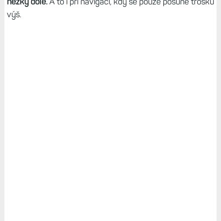
hezky dole.
A to i při navigaci, kdy se pouze posune trošku
výš.