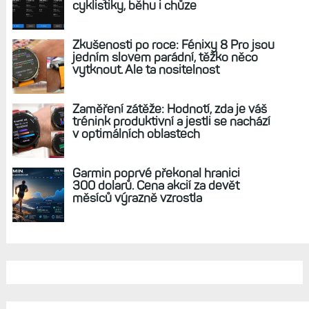
REKLAMA
AKTUÁLNĚ NA BLOGU
Hodinky Enduro 4 nedostanou LTE ani
satelitní komunikaci. Ty nabídne řada