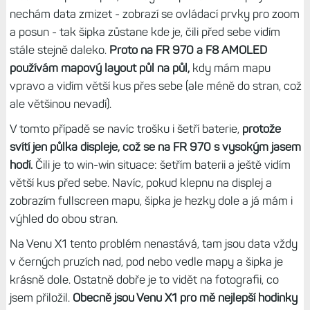
nechám data zmizet - zobrazí se ovládací prvky pro zoom
a posun - tak šipka zůstane kde je, čili před sebe vidím
stále stejně daleko.
Proto na FR 970 a F8 AMOLED
používám mapový layout půl na půl,
kdy mám mapu
vpravo a vidím větší kus přes sebe (ale méně do stran, což
ale většinou nevadí).
V tomto případě se navíc trošku i šetří baterie,
protože
svítí jen půlka displeje, což se na FR 970 s vysokým jasem
hodí.
Čili je to win-win situace: šetřím baterii a ještě vidím
větší kus před sebe. Navíc, pokud klepnu na displej a
zobrazím fullscreen mapu, šipka je hezky dole a já mám i
výhled do obou stran.
Na Venu X1 tento problém nenastává, tam jsou data vždy
v černých pruzích nad, pod nebo vedle mapy a šipka je
krásně dole. Ostatně dobře je to vidět na fotografii, co
jsem přiložil.
Obecně jsou Venu X1 pro mě nejlepší hodinky