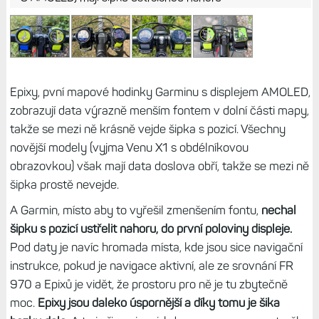
Epixy, pvní mapové hodinky Garminu s displejem AMOLED,
zobrazují data výrazně menším fontem v dolní části mapy,
takže se mezi ně krásně vejde šipka s pozicí. Všechny
novější modely (vyjma Venu X1 s obdélníkovou
obrazovkou) však mají data doslova obří, takže se mezi ně
šipka prostě nevejde.
A Garmin, místo aby to vyřešil zmenšením fontu,
nechal
šipku s pozicí ustřelit nahoru, do první poloviny displeje.
Pod daty je navíc hromada místa, kde jsou sice navigační
instrukce, pokud je navigace aktivní, ale ze srovnání FR
970 a Epixů je vidět, že prostoru pro ně je tu zbytečně
moc.
Epixy jsou daleko úspornější a díky tomu je šika