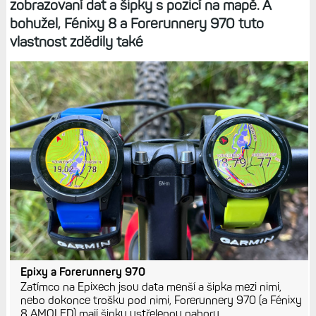
zobrazovaní dat a šipky s pozicí na mapě. A
bohužel, Fénixy 8 a Forerunnery 970 tuto
vlastnost zdědily také
Epixy a Forerunnery 970
Zatímco na Epixech jsou data menší a šipka mezi nimi,
nebo dokonce trošku pod nimi, Forerunnery 970 (a Fénixy
8 AMOLED) mají šipku ustřelenou nahoru