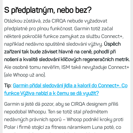
nebo třeba od Helio Strap od Zepp Health. Bude tedy
klást důraz na spánek, regeneraci, skóre zotavení a
synchronizaci tréninků.
Absence displeje znamená, že všechna data by se
zobrazovala výhradně v aplikaci Garmin
Connect. Podobný produkt si uživatelé Garminu přejí na
fórech už roky. Mnozí chtějí něco menšího, lehčího a méně
rušivého než klasické chytré hodinky. Někteří dokonce
nosí hodinky na kotníku, jen aby získali pasivní sledování.
CIRQA by konečně mohl být tím, co hledají.
S předplatným, nebo bez?
Otázkou zůstává, zda CIRQA nebude vyžadovat
předplatné pro plnou funkčnost. Garmin totiž začal
některé pokročilé funkce zamykat za službu Connect+,
například nedávno spuštěné sledování výživy.
Úspěch
zařízení tak bude záviset hlavně na ceně, pohodlí při