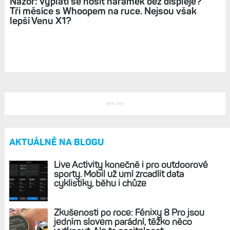
Vívosmart 6: Garmin chystá nový chytrý
náramek, tentokrát se vestavěnou GPS. Jaký
bude?