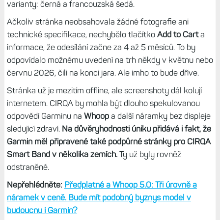
varianty: černá a francouzská šedá.
Ačkoliv stránka neobsahovala žádné fotografie ani
technické specifikace, nechybělo tlačítko
Add to Cart
a
informace, že odesílání začne za 4 až 5 měsíců. To by
odpovídalo možnému uvedení na trh někdy v květnu nebo
červnu 2026, čili na konci jara. Ale imho to bude dříve.
Stránka už je mezitím offline, ale screenshoty dál kolují
internetem. CIRQA by mohla být dlouho spekulovanou
odpovědí Garminu na
Whoop
a další náramky bez displeje
sledující zdraví.
Na důvěryhodnosti úniku přidává i fakt, že
Garmin měl připravené také podpůrné stránky pro CIRQA
Smart Band v několika zemích.
Ty už byly rovněž
odstraněné.
Nepřehlédněte:
Předplatné a Whoop 5.0: Tři úrovně a
náramek v ceně. Bude mít podobný byznys model v
budoucnu i Garmin?