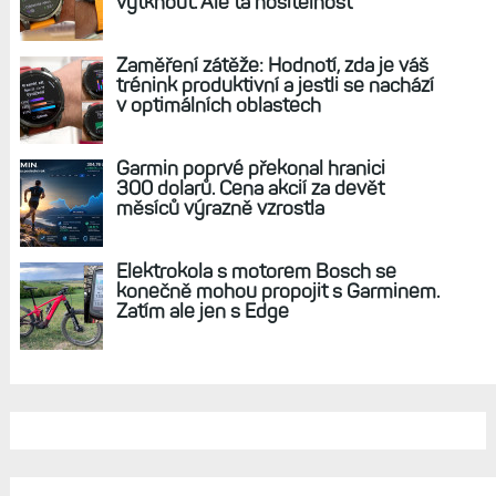
Názor: Vyplatí se nosit náramek bez displeje?
Tři měsíce s Whoopem na ruce. Nejsou však
lepší Venu X1?