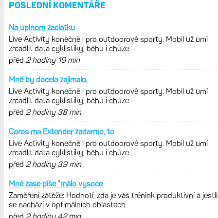
REKLAMA
AKTUÁLNĚ NA BLOGU
Live Activity konečně i pro outdoorové
sporty. Mobil už umí zrcadlit data
cyklistiky, běhu i chůze
Zkušenosti po roce: Fénixy 8 Pro jsou
jedním slovem parádní, těžko něco
vytknout. Ale ta nositelnost
Zaměření zátěže: Hodnotí, zda je váš
trénink produktivní a jestli se nachází