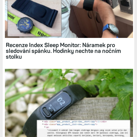
Předplatné a Whoop 5.0: Tři úrovně a náramek
v ceně. Bude mít podobný byznys model
v budoucnu i Garmin?