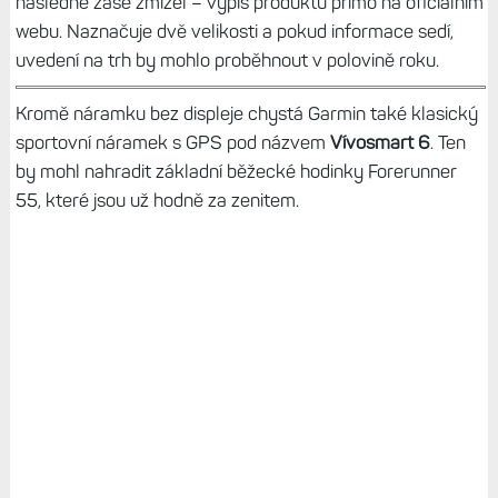
následně zase zmizel – výpis produktu přímo na oficiálním
webu. Naznačuje dvě velikosti a pokud informace sedí,
uvedení na trh by mohlo proběhnout v polovině roku.
Kromě náramku bez displeje chystá Garmin také klasický
sportovní náramek s GPS pod názvem
Vívosmart 6
. Ten
by mohl nahradit základní běžecké hodinky Forerunner
55, které jsou už hodně za zenitem.