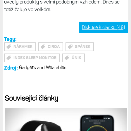
nošení a kvalitě sledování klíčových regeneračních metrik.
Ale osobně tomu nevěřím, ISM také nevyžaduje Connect+
(ale Whoop už ano).
Tip:
Garmin přidal sledování jídla a kalorií do Connect+. Co
funkce Výživa nabízí a k čemu se dá využít?
Garmin si jistě dá pozor, aby se CIRQA designem příliš
nepodobal Whoopu. Ten se totiž stal předmětem
nedávných právních sporů – Whoop podnikl kroky proti
Polar i firmě stojící za fitness náramkem Luna poté, co
uvedly produkty s velmi podobným vzhledem. Dnes se
totiž žaluje ve velkém.
Diskuse k článku (48)
Tagy:
NÁRAMEK
CIRQA
SPÁNEK