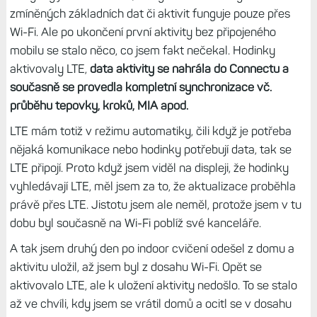
zmíněných základních dat či aktivit funguje pouze přes
Wi-Fi. Ale po ukončení první aktivity bez připojeného
mobilu se stalo něco, co jsem fakt nečekal. Hodinky
aktivovaly LTE,
data aktivity se nahrála do Connectu a
současně se provedla kompletní synchronizace vč.
průběhu tepovky, kroků, MIA apod.
LTE mám totiž v režimu automatiky, čili když je potřeba
nějaká komunikace nebo hodinky potřebují data, tak se
LTE připojí. Proto když jsem viděl na displeji, že hodinky
vyhledávají LTE, měl jsem za to, že aktualizace proběhla
právě přes LTE. Jistotu jsem ale neměl, protože jsem v tu
dobu byl současně na Wi-Fi poblíž své kanceláře.
A tak jsem druhý den po indoor cvičení odešel z domu a
aktivitu uložil, až jsem byl z dosahu Wi-Fi. Opět se
aktivovalo LTE, ale k uložení aktivity nedošlo. To se stalo
až ve chvíli, kdy jsem se vrátil domů a ocitl se v dosahu