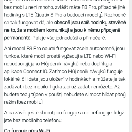
bez mobilu není mnoho, zvlášť máte F8 Pro, případně jiné
hodinky s LTE (Quatix 8 Pro a budoucí modely). Rozhodně
se tak fungovat dá, ale
obecně jsou spíš hodinky stavěné
na to, že s mobilem komunikují a jsou k němu připojené
permanentě.
Pak je vše jednodušší a přímočaré.
Ani model F8 Pro neumí fungovat zcela autonomně, jsou
funkce, které mobil prostě vyžadují a LTE nebo Wi-Fi
nepodporují, jako Můj deník návyků nebo doplňky a
aplikace Connect IQ. Zatímco Můj deník návyků funguje
lokálně, čili data jsou uložení v hodinkách a můžete je tak
zadávat i bez mobilu, hydrataci už zadat nemůžete. Až
budete tedy týden v poušti, nebudete si moct hlídat pitný
režim (bez mobilu).
A na závěr ještě shrnutí, co funguje a co nefunguje, když
jste bez mobilního telefonu:
Co funguje přes Wi-Fi