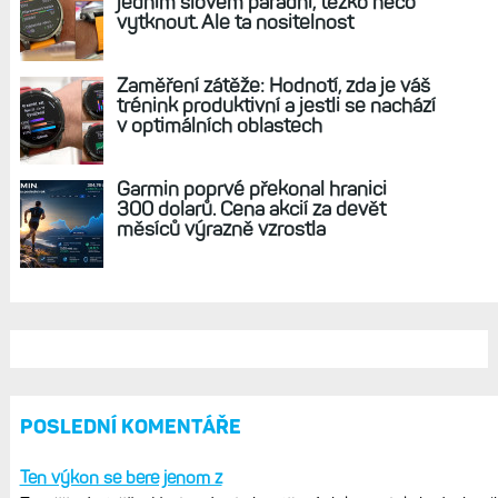
REKLAMA
AKTUÁLNĚ NA BLOGU
Hodinky Enduro 4 nedostanou LTE ani
satelitní komunikaci. Ty nabídne řada
Fénix 9 v edici inReach
Live Activity konečně i pro outdoorové