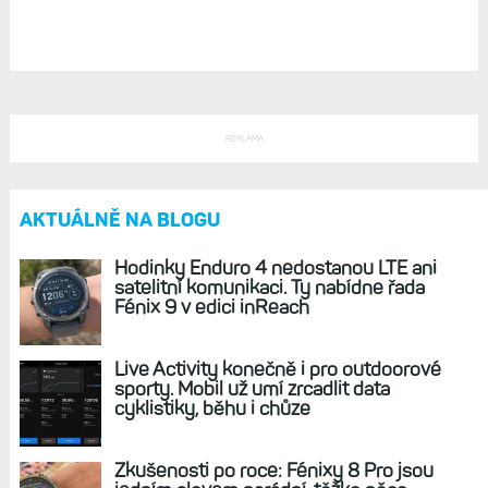
Podrobný průvodce: Jak zobrazit aktivitu a její
detaily v deníku Connect v mobilu?