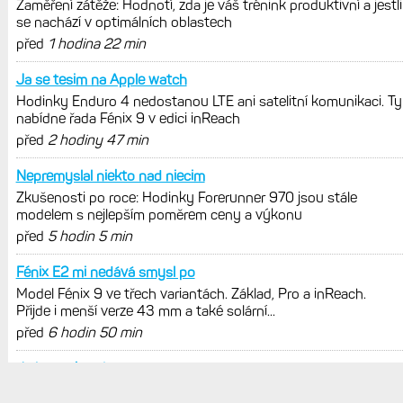
sporty. Mobil už umí zrcadlit data
cyklistiky, běhu i chůze
Zkušenosti po roce: Fénixy 8 Pro jsou
jedním slovem parádní, těžko něco
vytknout. Ale ta nositelnost
Zaměření zátěže: Hodnotí, zda je váš
trénink produktivní a jestli se nachází
v optimálních oblastech
Garmin poprvé překonal hranici
300 dolarů. Cena akcií za devět
měsíců výrazně vzrostla