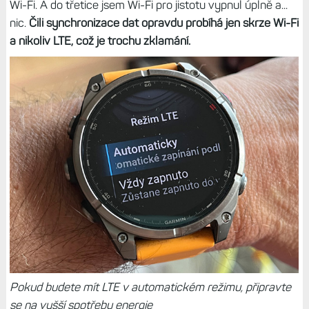
Wi-Fi. A do třetice jsem Wi-Fi pro jistotu vypnul úplně a...
nic.
Čili synchronizace dat opravdu probíhá jen skrze Wi-Fi
a nikoliv LTE, což je trochu zklamání.
Pokud budete mít LTE v automatickém režimu, připravte
se na vyšší spotřebu energie