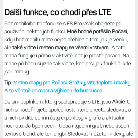
Další funkce, co chodí přes LTE
Bez mobilního telefonu se s F8 Pro však obejdete při
používání některých funkcí.
Mně hodně potěšilo Počasí,
kdy i bez mobilu máte nejen přehled o tom, jak je venku,
ale
také vidíte i meteo mapy se všemi vrstvami.
A tato
mapa funguje i přímo v aktivitě, což je prostě paráda. Na
mapě při běhu či jízdě tak vidíte, kde prší, jak fouká či kde
jsou mraky.
Tip:
Meteo mapy pro Počasí: Srážky, vítr, teplota i mraky.
A to včetně animací a výhledu do budoucna
Dalším doplňkem, který spolupracuje s LTE, jsou
Akcie
. U
nich si nadefinujete společnosti, které chcete sledovat, a
u nich uvidíte denní růsty či poklesy v grafu a aktuální
hodnotu. Já bych ocenil třeba i týdenní graf, nebo aspoň
textově trend, ale ten chybí. Sledovat můžete i indexy, ale