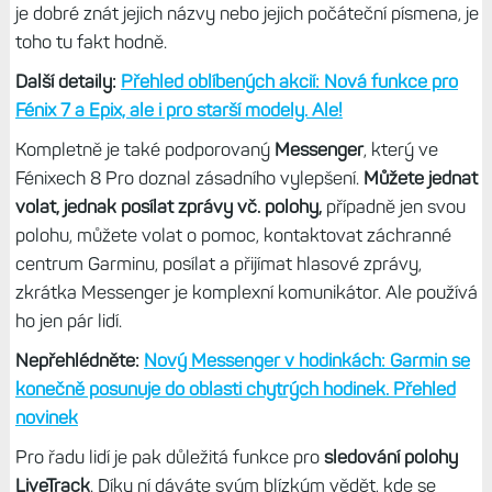
je dobré znát jejich názvy nebo jejich počáteční písmena, je
toho tu fakt hodně.
Další detaily:
Přehled oblíbených akcií: Nová funkce pro
Fénix 7 a Epix, ale i pro starší modely. Ale!
Kompletně je také podporovaný
Messenger
, který ve
Fénixech 8 Pro doznal zásadního vylepšení.
Můžete jednat
volat, jednak posílat zprávy vč. polohy,
případně jen svou
polohu, můžete volat o pomoc, kontaktovat záchranné
centrum Garminu, posílat a přijímat hlasové zprávy,
zkrátka Messenger je komplexní komunikátor. Ale používá
ho jen pár lidí.
Nepřehlédněte:
Nový Messenger v hodinkách: Garmin se
konečně posunuje do oblasti chytrých hodinek. Přehled
novinek
Pro řadu lidí je pak důležitá funkce pro
sledování polohy
LiveTrack
. Díky ní dáváte svým blízkým vědět, kde se