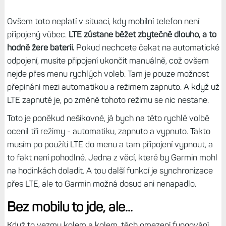
Ovšem toto neplatí v situaci, kdy mobilní telefon není
připojený vůbec.
LTE zůstane
běžet
zbytečně dlouho, a to
hodně žere baterii.
Pokud nechcete čekat na automatické
odpojení, musíte připojení ukončit manuálně, což ovšem
nejde přes menu rychlých voleb. Tam je pouze možnost
přepínání mezi automatikou a režimem zapnuto. A když už
LTE zapnuté je, po změně tohoto režimu se nic nestane.
Toto je poněkud nešikovné, já bych na této rychlé volbě
ocenil tři režimy - automatiku, zapnuto a vypnuto. Takto
musím po použítí LTE do menu a tam připojení vypnout, a
to fakt není pohodlné. Jedna z věcí, které by Garmin mohl
na hodinkách doladit. A tou další funkcí je synchronizace
přes LTE, ale to Garmin možná dosud ani nenapadlo.
Bez mobilu to jde, ale...
Když to vezmu kolem a kolem, těch omezení fungování