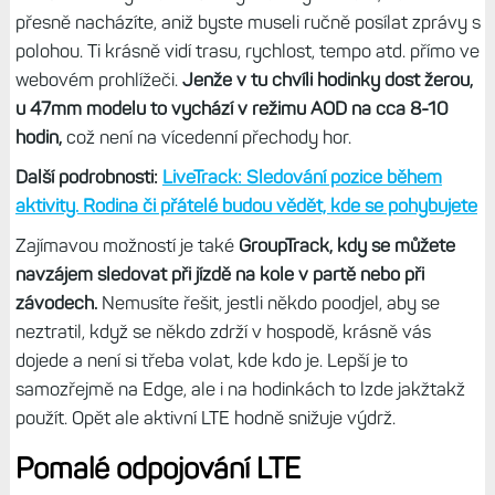
přesně nacházíte, aniž byste museli ručně posílat zprávy s
polohou. Ti krásně vidí trasu, rychlost, tempo atd. přímo ve
webovém prohlížeči.
Jenže v tu chvíli hodinky dost žerou,
u 47mm modelu to vychází v režimu AOD na cca 8-10
hodin,
což není na vícedenní přechody hor.
Další podrobnosti:
LiveTrack: Sledování pozice během
aktivity. Rodina či přátelé budou vědět, kde se pohybujete
Zajímavou možností je také
GroupTrack, kdy se můžete
navzájem sledovat při jízdě na kole v partě nebo při
závodech.
Nemusíte řešit, jestli někdo poodjel, aby se
neztratil, když se někdo zdrží v hospodě, krásně vás
dojede a není si třeba volat, kde kdo je. Lepší je to
samozřejmě na Edge, ale i na hodinkách to lzde jakžtakž
použít. Opět ale aktivní LTE hodně snižuje výdrž.
Pomalé odpojování LTE