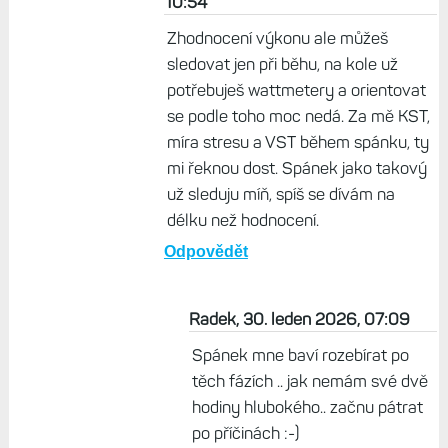
rate-variability
Tak snáď idem
informačne
dobrým
smerom.
Odpovědět
Život s Garminem, 29. leden 2026,
10:54
Zhodnocení výkonu ale můžeš
sledovat jen při běhu, na kole už
potřebuješ wattmetery a orientovat
se podle toho moc nedá. Za mě KST,
míra stresu a VST během spánku, ty
mi řeknou dost. Spánek jako takový
už sleduju míň, spíš se dívám na