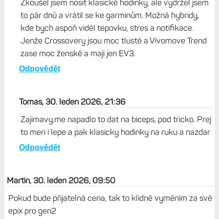
G44, 30. leden 2026, 13:28
Klidně bych si to pořídil na pravou ruku. A na levé bych
mohl nosit klasické mechanické hodinky. Chybí mi
Odpovědět
Život s Garminem, 31. leden 2026, 06:41
Zkoušel jsem nosit klasické hodinky, ale vydržel jsem
to pár dnů a vrátil se ke garminům. Možná hybridy,
kde bych aspoň viděl tepovku, stres a notifikace.
Jenže Crossovery jsou moc tlusté a Vívomove Trend
zase moc ženské a mají jen EV3.
Odpovědět