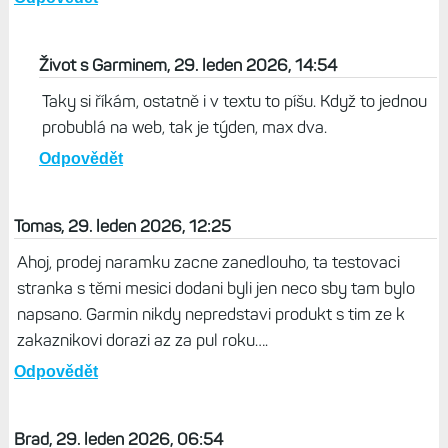
stačilo a uzrálo to ve mě
Odpovědět
Tomas, 29. leden 2026, 12:34
Je na netu fotka ze DC Rainmaker ho jiz mozna testuje. A
objevil se i na dalsich strankach Garminu, Mexixo, Kanada
a nejake funkce v aplikaci se povypinali a zas nabehli. Je
to na spadnuti
Odpovědět
Život s Garminem, 29. leden 2026, 14:54
Taky si říkám, ostatně i v textu to píšu. Když to jednou
probublá na web, tak je týden, max dva.
Odpovědět