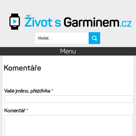
Přejít k hlavnímu obsahu
Vyhledávání
Menu
Komentáře
Vaše jméno, přezdívka
*
Komentář
*