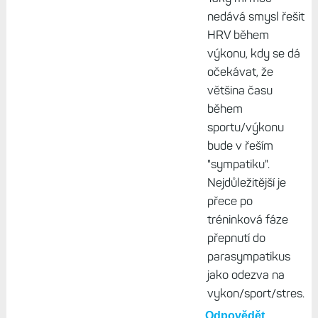
me k tomu zadne
konkretni obtize, jen
me to zajima. Rad se
zkoumam :-)
Odpovědět
Jarda, 30. leden
2026, 11:26
Taky mi moc
nedává smysl řešit
HRV během
výkonu, kdy se dá
očekávat, že
většina času
během
sportu/výkonu