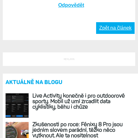
délku než hodnocení.
Odpovědět
Radek, 30. leden 2026, 07:09
Spánek mne baví rozebírat po
těch fázích .. jak nemám své dvě
hodiny hlubokého.. začnu pátrat
po příčinách :-)
Odpovědět
Zpět na článek