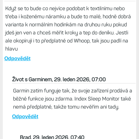
Tomas, 29. leden 2026, 12:25
Ahoj, prodej naramku zacne zanedlouho, ta testovaci
stranka s těmi mesici dodani byli jen neco sby tam bylo
napsano. Garmin nikdy nepredstavi produkt s tim ze k
zakaznikovi dorazi az za pul roku….
Odpovědět
Brad, 29. leden 2026, 06:54
Když se to bude co nejvíce podobat k textilnímu nebo
třeba i koženému náramku a bude to malé, hodně dobrá
varianta k normálním hodinkám na druhou ruku pokud
jdeš jen ven a chceš měřit kroky a tep do deníku. Jestli
ale okopírují i to předplatné od Whoop, tak jsou padlí na
hlavu
Odpovědět