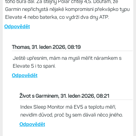
toho bůra dál. Za stejný Polar chtějí 4,5. Doufám, že
Garmin nepřichystá nějaké kompromisní překvápko typu
Elevate 4 nebo baterka, co vydrží dva dny ATP.
Odpovědět
Thomas, 31. leden 2026, 08:19
Ještě upřesním, mám na mysli měřit náramkem s
Elevate 5 i to spaní.
Odpovědět
Život s Garminem, 31. leden 2026, 08:21
Index Sleep Monitor má EV5 a teplotu měří,
nevidím důvod, proč by sem dávali něco jiného.
Odpovědět