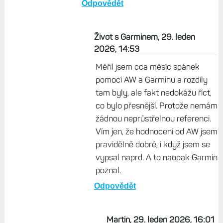
tyto data. Většina dat a doporučení
týkající se zdraví nebo tréninku je
závislá na přesnosti dat a měření,
proto podle mě by měla být
nejpřesnější. Jasně nejsem
vtŕcholový sportovec ale od zařízení
nad 20 tisíc čekám přesné výsledky.
AW, Oura, Pixel Watch jsou na tom o
mnohem lépe.
Odpovědět
Život s Garminem, 29. leden
2026, 14:53
Měřil jsem cca měsíc spánek
pomocí AW a Garminu a rozdíly
tam byly, ale fakt nedokážu říct,