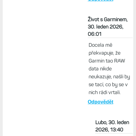
bude v řeším
"sympatiku".
Nejdůležitější je
přece po
tréninková fáze
přepnutí do
parasympatikus
jako odezva na
vykon/sport/stres.
Odpovědět
Život s Garminem,
30. leden 2026,
06:01
Docela mě
překvapuje, že