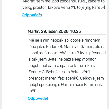
nevidím
Odpovědět
Život s Garminem, 29. leden 2026, 07:42
V podstatě jsem to jen otestoval a někam ho
založil, že ho teď nemůžu najít. Nedává mi to
smysl, spalo se mi s ním hůř jak s hodinkami. A
nandávat si ho každou noc na rameno, fakt ne.
Akorát jsem měl pod zpocenou ruku, zabere to
velký prostor. Takové Venu X1, to je jiný kafe :-)
Odpovědět
Martin, 29. leden 2026, 10:25
Mě se s ním naopak spí dobře a mnohem
lépe jak s Enduro 3. Mám rád Garmin, ale na