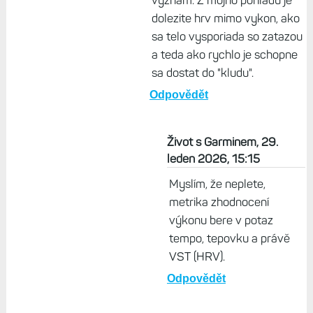
Odpovědět
Lubo, 29. leden 2026, 15:05
Nepletiete si HRV s TF?
Hodnotit variabilitu tepu
pocas zataze, ked je telo v
strese, zvlast pri vysokych
tepoch asi nema velky
vyznam. Z mojho pohladu je
dolezite hrv mimo vykon, ako
sa telo vysporiada so zatazou
a teda ako rychlo je schopne
sa dostat do "kludu".
Odpovědět