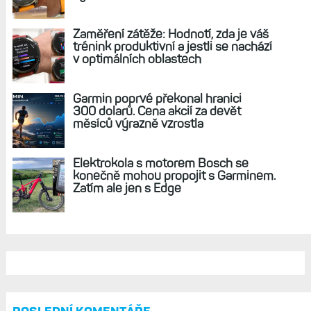
REKLAMA
AKTUÁLNĚ NA BLOGU
Live Activity konečně i pro outdoorové
sporty. Mobil už umí zrcadlit data
cyklistiky, běhu i chůze