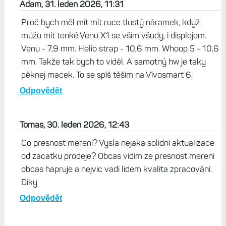
Odpovědět
Jirka, 30. leden 2026, 07:41
Konecne je k tomu konkurence donutila. Otazka kolik to
bude stat a jestli se to vyplati. Trebas Heliso Strap je
naprosto bomba.
Odpovědět
Adam, 31. leden 2026, 11:31
Proč bych měl mít mít ruce tlustý náramek, když
můžu mít tenké Venu X1 se vším všudy, i displejem.
Venu - 7,9 mm. Helio strap - 10,6 mm. Whoop 5 - 10,6
mm. Takže tak bych to viděl. A samotný hw je taky
pěknej macek. To se spíš těším na Vívosmart 6.
Odpovědět