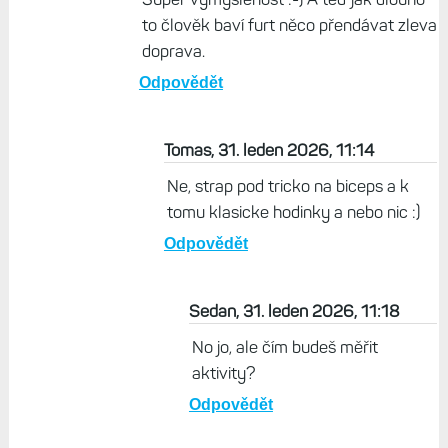
cibulí taky fayn a nenutí mě to se po
probuzení podívat. Za mě Gamechanger.
Občas měním jen ruce.
Odpovědět
Sedan, 31. leden 2026, 08:22
Takže místo jedněch sportovních
hodinek navíc klasiku a ještě náramek.
Super vymyšlenost :-) A teď jak dlouho
to člověk baví furt něco přendávat zleva
doprava.
Odpovědět
Tomas, 31. leden 2026, 11:14
Ne, strap pod tricko na biceps a k