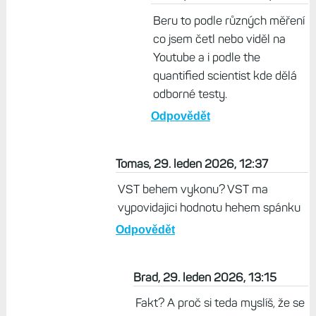
co bylo přesnější. Protože nemám
žádnou neprůstřelnou referenci.
Vím jen, že hodnocení od AW jsem
pravidělně dobré, i když jsem se
vypsal naprd. A to naopak Garmin
poznal.
Odpovědět
Martin, 29. leden 2026, 16:01
Beru to podle různých měření
co jsem četl nebo viděl na
Youtube a i podle the
quantified scientist kde dělá
odborné testy.
Odpovědět