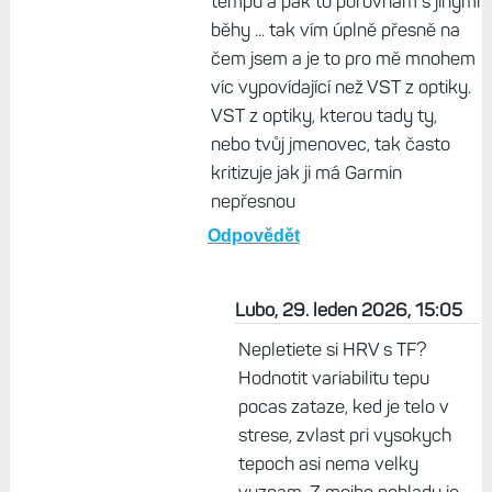
hruďáku vytáhnout a pracovat s
tím. Za sebe říkám - HRV při
výkonu má vypovídající hodnotu.
Určitě víš, co HRV měří a proto mi
tentokrát dáš za pravdu, že při
ležení tam těch rozdílů v čase
tolik nebude :-) Takže pokud si
půjdu třeba každý den zaběhat,
začnu na stejných wattech nebo
tempu a pak to porovnám s jinými
běhy ... tak vím úplně přesně na
čem jsem a je to pro mě mnohem
víc vypovídající než VST z optiky.
VST z optiky, kterou tady ty,
nebo tvůj jmenovec, tak často
kritizuje jak ji má Garmin
nepřesnou