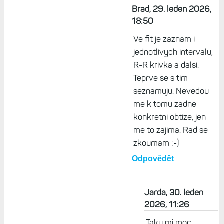
Život s Garminem, 29.
leden 2026, 15:15
Myslím, že neplete,
metrika zhodnocení
výkonu bere v potaz
tempo, tepovku a právě
VST (HRV).
Odpovědět
Brad, 29. leden 2026,
18:50
Ve fit je zaznam i
jednotlivych intervalu,
R-R krivka a dalsi.
Teprve se s tim
seznamuju. Nevedou