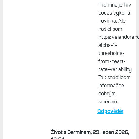
Garmin tao RAW
data nikde
neukazuje, našli by
se tací, co by se v
nich rádi vrtali.
Odpovědět
Lubo, 30. leden
2026, 13:40
Pre mňa je hrv
počas výkonu
novinka. Ale
našiel som:
https://aienduran
alpha-1-
thresholds-
from-heart-