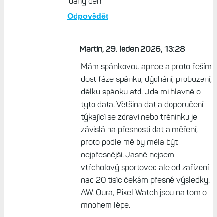
vůbec, protože mi to nic nedalo. Už
nesleduju ani noční VST, je to kravina. Na
to VST se dá spoléhat, mám to z
minulosti vyzkoušené. Pokud ovšem
trénuješ často, mnohem lepší je sledovat
VST během aktivity a následně metriku
Zhodnocení výkonu. Pokud to nepadá
do větších mínusů, tak vím, že jsem v
pohodě bez ohledu na to jak se cítím
daný den
Odpovědět
Martin, 29. leden 2026, 13:28
Mám spánkovou apnoe a proto řeším
dost fáze spánku, dýchání, probuzení,
délku spánku atd. Jde mi hlavně o