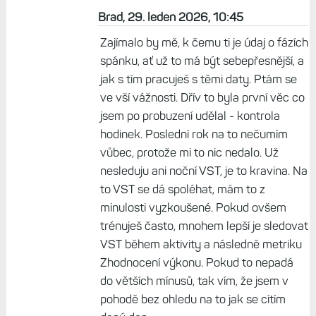
spaní radši nosím AW Ultra 3 kvůli přesnosti
a tak jsem uvítal na paži sleep monitor
abych měl data o spánku k treninku s
Enduro 3. Bohužel jsem čekal větší
přesnost měření fází spánků. Celkově jsem
nebyl spokojený s Garmin hodinkami a jak
měří.
Odpovědět
Brad, 29. leden 2026, 10:45
Zajímalo by mě, k čemu ti je údaj o fázích
spánku, ať už to má být sebepřesnější, a
jak s tím pracuješ s těmi daty. Ptám se
ve vší vážnosti. Dřív to byla první věc co
jsem po probuzení udělal - kontrola
hodinek. Poslední rok na to nečumím