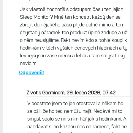
Život s Garminem, 29. leden 2026, 07:00
Garmin zatím funguje tak, že svoje zařízení prodává a
běžné funkce jsou zdarma. Index Sleep Monitor také
nemá předplatné, takže tomu nevěřím ani tady.
Odpovědět
Brad, 29. leden 2026, 07:40
Jak vlastně hodnotíš s odstupem času ten jejich
Sleep Monitor? Mně ten koncept každý den se
zbrojit do nějakého pásu přijde úplně mimo a ten
chystaný náramek ten produkt úplně zadupe a už
o něm neuslyšíme. Fakt nevím kdo si tohle koupí k
hodinkám v těch vyšších cenových hladinách a ty
levnější jsou zase menší a lehčí a tam smysl taky