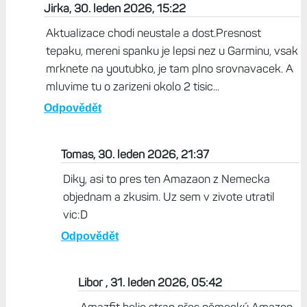
Tomas, 30. leden 2026, 12:43
Co presnost mereni? Vysla nejaka solidni aktualizace
od zacatku prodeje? Obcas vidim ze presnost mereni
obcas hapruje a nejvic vadi lidem kvalita zpracování.
Diky
Odpovědět
Jirka, 30. leden 2026, 15:22
Aktualizace chodi neustale a dost.Presnost
tepaku, mereni spanku je lepsi nez u Garminu, vsak
mrknete na youtubko, je tam plno srovnavacek. A
mluvime tu o zarizeni okolo 2 tisic...
Odpovědět