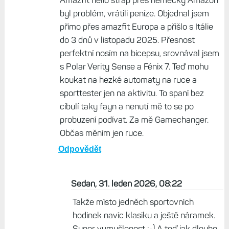
Tomas, 30. leden 2026, 21:37
Diky, asi to pres ten Amazaon z Nemecka
objednam a zkusim. Uz sem v zivote utratil
vic:D
Odpovědět
Libor , 31. leden 2026, 05:42
Amazfit helio strap přes německý Amazon
byl problém, vrátili peníze. Objednal jsem
přímo přes amazfit Europa a přišlo s Itálie
do 3 dnů v listopadu 2025. Přesnost
perfektní nosím na bicepsu, srovnával jsem
s Polar Verity Sense a Fénix 7. Teď mohu
koukat na hezké automaty na ruce a
sporttester jen na aktivitu. To spaní bez