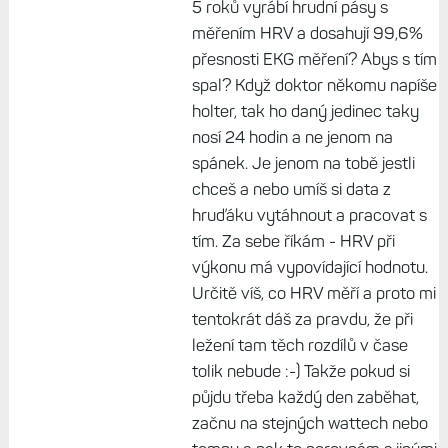
Tomas, 29. leden 2026, 12:37
VST behem vykonu? VST ma
vypovidajici hodnotu hehem spánku
Odpovědět
Brad, 29. leden 2026, 13:15
Fakt? A proč si teda myslíš, že se
5 roků vyrábí hrudní pásy s
měřením HRV a dosahují 99,6%
přesnosti EKG měření? Abys s tím
spal? Když doktor někomu napíše
holter, tak ho daný jedinec taky
nosí 24 hodin a ne jenom na
spánek. Je jenom na tobě jestli
chceš a nebo umíš si data z