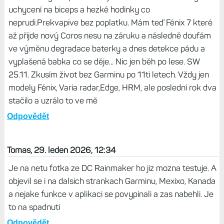
Ale je to prvni "vlastovka". Vse co Garmin dela poprve
nebo teprve uvadi nove modely, tak stoji za ****. Ale
trebas za par let...
Odpovědět
Luboš , 29. leden 2026, 15:28
Vlastním Helio Strap několik měsíců a jsem nadšený jen
jsem musel přes Německo. Je to pro mě osobně
Gamechanger. Sporttester jen na aktivitu monitoring 24/7
uchycení na biceps a hezké hodinky co
neprudi.Prekvapive bez poplatku. Mám teď Fénix 7 které
až přijde nový Coros nesu na záruku a následně doufám
ve výměnu degradace baterky a dnes detekce pádu a
vyplašená babka co se děje... Nic jen běh po lese. SW
25.11. Zkusím život bez Garminu po 11ti letech. Vždy jen
modely Fénix, Varia radar,Edge, HRM, ale poslední rok dva