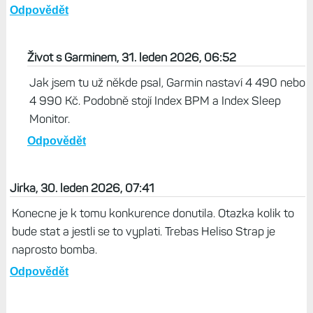
Tomas, 30. leden 2026, 21:36
Zajimavy,me napadlo to dat na biceps, pod tricko. Prej
to meri i lepe a pak klasicky hodinky na ruku a nazdar
Odpovědět
Martin, 30. leden 2026, 09:50
Pokud bude přijatelná cena, tak to klidně vyměním za své
epix pro gen2
Odpovědět
Život s Garminem, 31. leden 2026, 06:52
Jak jsem tu už někde psal, Garmin nastaví 4 490 nebo
4 990 Kč. Podobně stojí Index BPM a Index Sleep
Monitor.