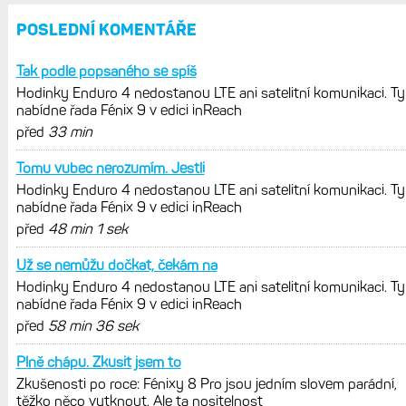
v optimálních oblastech
Garmin poprvé překonal hranici
300 dolarů. Cena akcií za devět
měsíců výrazně vzrostla