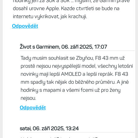
hodinky jen za 30k a 50k ... myslim, ze Garmin prave
dosahl urovne Apple. Kazde ctvrtleti se bude na
internetu vykrikovat, jak krachuji.
Odpovědět
Život s Garminem, 06. září 2025, 17:07
Tady musím souhlasit se Zbyňou, F8 43 mm už
prostě nejsou nejvyspělejší model, všechny letošní
novinky mají lepší AMOLED a lepší reprák. F8 43
mm spadly tak nějak do běžného průměru. A jiné
hodinky s mapami a všemi fcemi už pro ženy
nejsou.
Odpovědět
satai, 06. září 2025, 13:24