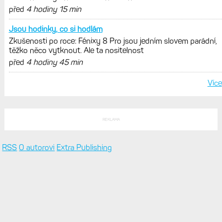
POSLEDNÍ KOMENTÁŘE
Tak podle popsaného se spíš
Hodinky Enduro 4 nedostanou LTE ani satelitní komunikaci. Ty
nabídne řada Fénix 9 v edici inReach
před
33 min
Tomu vubec nerozumím. Jestli
Hodinky Enduro 4 nedostanou LTE ani satelitní komunikaci. Ty
nabídne řada Fénix 9 v edici inReach
před
48 min 1 sek
Už se nemůžu dočkat, čekám na
Hodinky Enduro 4 nedostanou LTE ani satelitní komunikaci. Ty
nabídne řada Fénix 9 v edici inReach