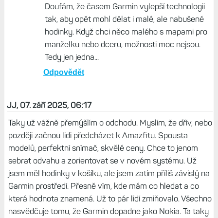
Doufám, že časem Garmin vylepší technologii
tak, aby opět mohl dělat i malé, ale nabušené
hodinky. Když chci něco malého s mapami pro
manželku nebo dceru, možnosti moc nejsou.
Tedy jen jedna...
Odpovědět
JJ, 07. září 2025, 06:17
Taky už vážně přemýšlím o odchodu. Myslím, že dřív, nebo
později začnou lidi předcházet k Amazfitu. Spousta
modelů, perfektní snímač, skvělé ceny. Chce to jenom
sebrat odvahu a zorientovat se v novém systému. Už
jsem měl hodinky v košíku, ale jsem zatím příliš závislý na
Garmin prostředí. Přesně vím, kde mám co hledat a co
která hodnota znamená. Už to pár lidí zmiňovalo. Všechno
nasvědčuje tomu, že Garmin dopadne jako Nokia. Ta taky