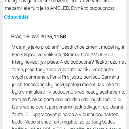
mapy, navigaci. Ještě můžeme doufat ve Venu 4s
mapami, ale furt je to AMOLED. Divná to budoucnost.
Odpovědět
Brad, 06. září 2025, 11:56
V cem je jako problem? Jestli chce zmenit model nyni,
Fenix 8 jsou ve velikosti 43mm v tom AMOLEDU,
ktery nevadi, jsk pises. A do budoucna? Tezko rozumet
tomu, proc tady zase vytvarite paniku vsichni ze
svych domnenek. Fenix Pro jsou z pohledu Garminu
jejich technologicky nejvyspelejsi model. Tak jako to
bylo v minulosti, i v budoucnu snad kazdy ocekavame,
ze tyto funkce postupne prejdou i do jinych rad. To si
lze snadno overit porovnanim jednotlivych rad. Jasna
fakta. Cili upgradovat je na co a v budoucnu taktez
bude. Nebo si snad fakt myslite, ze uz tady budou