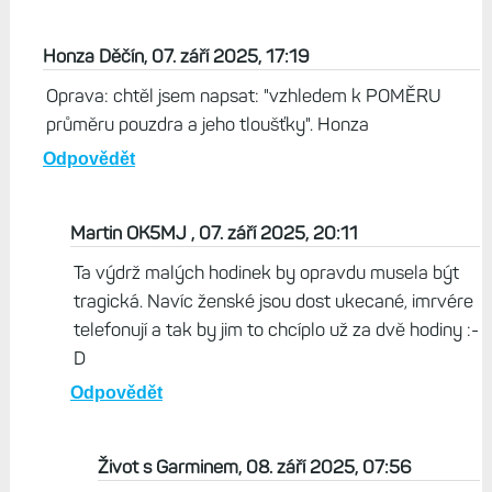
Honza Děčín, 07. září 2025, 17:19
Oprava: chtěl jsem napsat: "vzhledem k POMĚRU
průměru pouzdra a jeho tloušťky". Honza
Odpovědět
Martin OK5MJ , 07. září 2025, 20:11
Ta výdrž malých hodinek by opravdu musela být
tragická. Navíc ženské jsou dost ukecané, imrvére
telefonují a tak by jim to chcíplo už za dvě hodiny :-
D
Odpovědět
Život s Garminem, 08. září 2025, 07:56