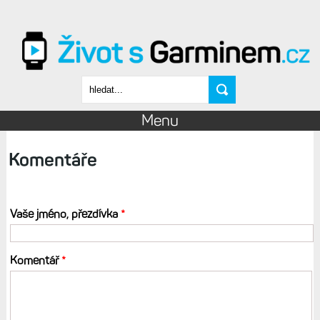
Přejít k hlavnímu obsahu
Vyhledávání
Menu
Komentáře
Vaše jméno, přezdívka
*
Komentář
*