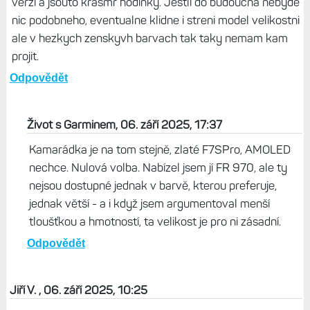
verzi a jsouto krasmr hodinky. Jestli do budoucna nebyde
nic podobneho, eventualne klidne i streni model velikostni
ale v hezkych zenskyvh barvach tak taky nemam kam
projit.
Odpovědět
Život s Garminem, 06. září 2025, 17:37
Kamarádka je na tom stejně, zlaté F7SPro, AMOLED
nechce. Nulová volba. Nabízel jsem jí FR 970, ale ty
nejsou dostupné jednak v barvě, kterou preferuje,
jednak větší - a i když jsem argumentoval menší
tloušťkou a hmotností, ta velikost je pro ni zásadní.
Odpovědět
Jiří V. , 06. září 2025, 10:25