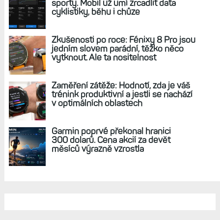
REKLAMA
AKTUÁLNĚ NA BLOGU
Hodinky Enduro 4 nedostanou LTE ani
satelitní komunikaci. Ty nabídne řada
Fénix 9 v edici inReach
Live Activity konečně i pro outdoorové
sporty. Mobil už umí zrcadlit data
cyklistiky, běhu i chůze
Zkušenosti po roce: Fénixy 8 Pro jsou
jedním slovem parádní, těžko něco
vytknout. Ale ta nositelnost
Zaměření zátěže: Hodnotí, zda je váš
trénink produktivní a jestli se nachází