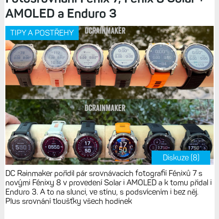
AMOLED a Enduro 3
TIPY A POSTŘEHY
Diskuze (8)
DC Rainmaker pořídil pár srovnávacích fotografií Fénixů 7 s
novými Fénixy 8 v provedení Solar i AMOLED a k tomu přidal i
Enduro 3. A to na slunci, ve stínu, s podsvícením i bez něj.
Plus srovnání tloušťky všech hodinek