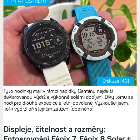
TIPY A POSTŘEHY
Diskuze (43)
Tyto hodinky mají v rámci nabídky Garminu nejdelší
deklarovanou výdrž a výkonně solární dobíjení. Díky tomu se
hodí pro dlouhé expedice a letní dovolené. Vyzkoušel jsem,
kolik vydrží při stejném zatížení (doplněno)
Displeje, čitelnost a rozměry:
Fotosrovnání Fénix 7, Fénix 8 Solar +