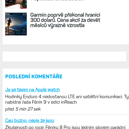
REKLAMA
AKTUÁLNĚ NA BLOGU
Hodinky Enduro 4 nedostanou LTE ani
satelitní komunikaci. Ty nabídne řada
Fénix 9 v edici inReach
Live Activity konečně i pro outdoorové
sporty. Mobil už umí zrcadlit data
cyklistiky, běhu i chůze
Zkušenosti po roce: Fénixy 8 Pro jsou
jedním slovem parádní, těžko něco