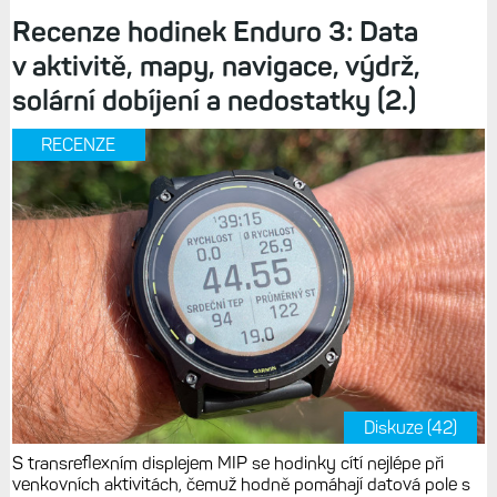
Recenze hodinek Enduro 3: Data
v aktivitě, mapy, navigace, výdrž,
solární dobíjení a nedostatky (2.)
RECENZE
Diskuze (42)
S transreflexním displejem MIP se hodinky cítí nejlépe při
venkovních aktivitách, čemuž hodně pomáhají datová pole s