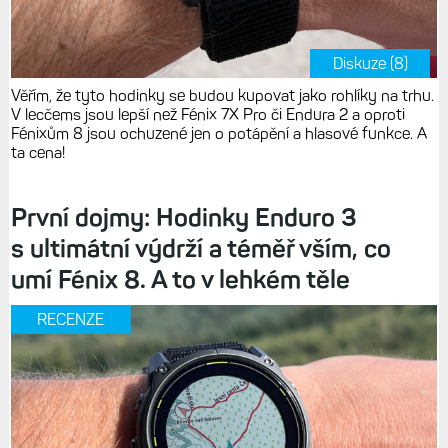
Diskuze (8)
Věřím, že tyto hodinky se budou kupovat jako rohlíky na trhu.
V lecčems jsou lepší než Fénix 7X Pro či Endura 2 a oproti
Fénixům 8 jsou ochuzené jen o potápění a hlasové funkce. A
ta cena!
První dojmy: Hodinky Enduro 3
s ultimátní výdrží a téměř vším, co
umí Fénix 8. A to v lehkém těle
RECENZE