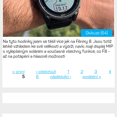
Diskuze (64)
Na tyto hodinky jsem se těšil více jak na Fénixy 8. Jsou totiž
lehké vzhledem ke své velikosti a výdrži, navíc mají displej MIP
s vylepšeným solárem a současně všechny funkce, co F8 -
až na potápění a hlasové možnosti
« první
‹ předchozí
1
2
3
4
5
6
následující ›
poslední »
Stránky