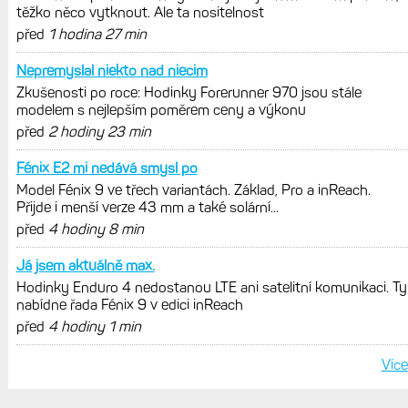
vytknout. Ale ta nositelnost
Zaměření zátěže: Hodnotí, zda je váš
trénink produktivní a jestli se nachází
v optimálních oblastech
Garmin poprvé překonal hranici
300 dolarů. Cena akcií za devět
měsíců výrazně vzrostla