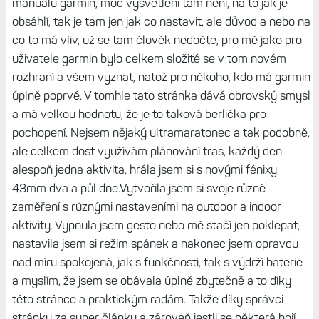
manuálu garmin, moc vysvětlení tam není, na to jak je
obsáhlí, tak je tam jen jak co nastavit, ale důvod a nebo na
co to má vliv, už se tam člověk nedočte, pro mě jako pro
uživatele garmin bylo celkem složité se v tom novém
rozhraní a všem vyznat, natož pro někoho, kdo má garmin
úplně poprvé. V tomhle tato stránka dává obrovský smysl
a má velkou hodnotu, že je to taková berlička pro
pochopení. Nejsem nějaký ultramaratonec a tak podobně,
ale celkem dost využívám plánování tras, každý den
alespoň jedna aktivita, hrála jsem si s novými fénixy
43mm dva a půl dne.Vytvořila jsem si svoje různé
zaměření s různými nastaveními na outdoor a indoor
aktivity. Vypnula jsem gesto nebo mě stačí jen poklepat,
nastavila jsem si režim spánek a nakonec jsem opravdu
nad míru spokojená, jak s funkčností, tak s výdrží baterie
a myslím, že jsem se obávala úplně zbytečně a to díky
této stránce a praktickým radám. Takže díky správci
stránky za super články a zároveň jestli se některá bojí