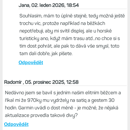
Jana, 02. leden 2026, 18:54
Souhlasím, mám to úplně stejně, tedy možná ještě
trochu víc, protože například na běžkách
nepotřebuji, aby mi svítil displej, ale u horské
turisticky ano, když mám trasu atd...no chce si s
tím dost pohrát, ale pak to dává vše smysl, toto
tam dali dobře, jak píšete.
Odpovědět
Radomír , 05. prosinec 2025, 12:58
Nedávno jsem se bavil s jedním našim elitním běžcem a
říkal mi že 970ky mu vydržely na satiq a gestem 30
hodin. Garmin uvádí o dost méně - je možné, že nějaká
aktualizace provedla takové divy?
Odpovědět