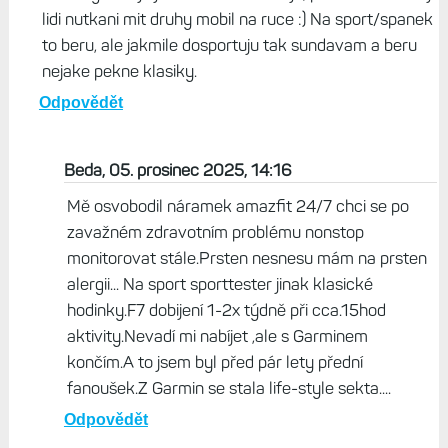
A co stale zapnuty AOD? Proc bych si mel kupovat
hodinky (ktere chci primarne vyuzivat jako hodinky :)) a
mit vypnuty displej a nevyuyivat to zarezeni naplno. S
AOD porad, to bude asi bida...
Odpovědět
Jirka, 05. prosinec 2025, 13:29
Kdyz bez AOD 5-6 dni, tak s OAD cca o pulku min. Tzn.
2-3 dny. Coz je jak mobil. Otazkou je, proc vlastne maji
lidi nutkani mit druhy mobil na ruce :) Na sport/spanek
to beru, ale jakmile dosportuju tak sundavam a beru
nejake pekne klasiky.
Odpovědět
Beda, 05. prosinec 2025, 14:16