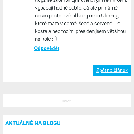
15:06
Na F8 Pro v přírodním titanu mám
krytku stříbrnou, stejně jako lunetu, DLC
model má černou. A cena není o moc
vyšší než u základního modelu dnes už...
Odpovědět
Život s Garminem, 06. prosinec 2025, 07:27
Když se zkombinují s titanovým řemínkem,
vypadají hodně dobře. Já ale primárně
nosím pastelové silikony nebo UlraFity,
které mám v černé, šedé a červené. Do
kostela nechodím, přes den jsem většinou
na kole :-)
Odpovědět