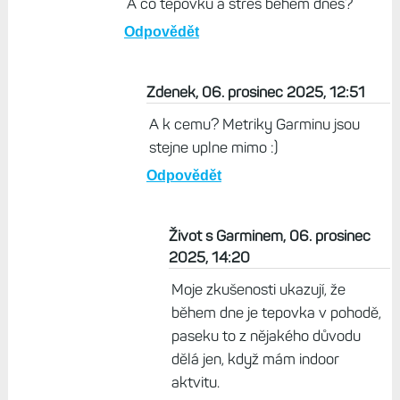
jsem F8 a tepovka a spanek jsou uplne
mimo. Kdyz se z toho pak delaji metriky,
tak je to vazne k nicemu. Pokud to
nekdo nosi jen na spanek a sport, tak to
naprosto dostacuje a nic mu nechybi.
Odpovědět
Jarek, 05. prosinec 2025, 22:07
A co tepovku a stres během dnes?
Odpovědět
Zdenek, 06. prosinec 2025, 12:51
A k cemu? Metriky Garminu jsou
stejne uplne mimo :)
Odpovědět