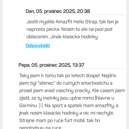
Mě osvobodil náramek amazfit 24/7 chci se po
zavažném zdravotním problému nonstop
monitorovat stále.Prsten nesnesu mám na prsten
alergii... Na sport sporttester jinak klasické
hodinky.F7 dobijení 1-2x týdně při cca.15hod
aktivity.Nevadí mi nabíjet ,ale s Garminem
končím.A to jsem byl před pár lety přední
fanoušek.Z Garmin se stala life-style sekta....
Odpovědět
Dan, 05. prosinec 2025, 20:38
Jestli myslite Amazfit Helio Strap, tak ten je
naprosta pecka. Nosim to ale na pazi pod
oblecenim. Jinak klasicke hodinky
Odpovědět