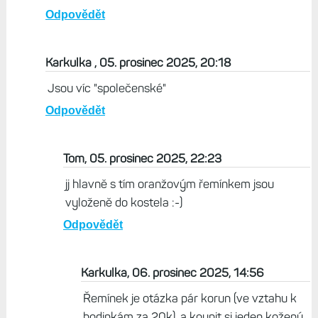
Sedan, 05. prosinec 2025, 19:29
Já nevidím nic, v čem by Fénixy 8 byly lepší než FR
970 :-)
Odpovědět
Ondrasak, 05. prosinec 2025, 20:41
Kdyz spadnes do rybniku, tak si zmeris hloubku.
Odpovědět
Karkulka , 05. prosinec 2025, 20:18
Jsou víc "společenské"
Odpovědět