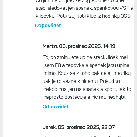
zbytek dne", aby třeba zrovna ten spánek
vyhodnotily nějak reálně. Smartwatche jsou
dnes minimálně z poloviny zdravotní monitor.
Ale samozřejmě každý ať si používá co chce
jak chce. To já nijak nerýpu.
Odpovědět
Bohdan, 05. prosinec 2025, 20:36
Co jim ma chybet ze zbytku dne? Uplne
staci sledovat jen spanek, spankovou VST a
klidovku. Potvrzuji tobi kluci z hodinky 365.
Odpovědět
Martin, 06. prosinec 2025, 14:19
To, co zminujete uplne staci. Jinak mel