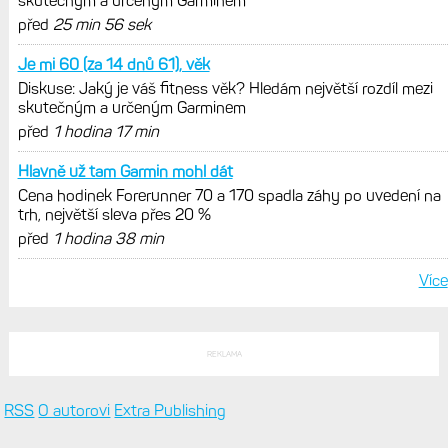
jedním slovem parádní, těžko něco
vytknout. Ale ta nositelnost