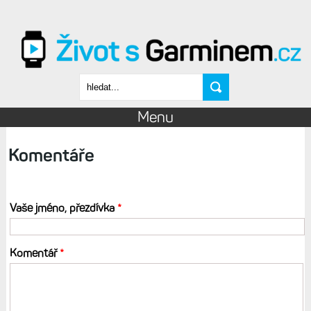
Přejít k hlavnímu obsahu
Vyhledávání
Menu
Komentáře
Vaše jméno, přezdívka
*
Komentář
*