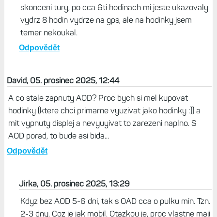
miras, 05. prosinec 2025, 13:03
Myslim, ze by to mohla mit ta aktualizace, ktera
skutecne ovlivnuje uroven jasu. A dalsi dulezity faktor,
jestli ma zaply AOD. Jestlize ne, tak pak to Garmin jen
odhaduje a jestlize clovek kouka na hodinky malo, tak
pak muze byt velky rozdil. Napr. nedavno, kdyz jsem
mel puldenni turu, tak mi hodinky na zacatku
ukazovaly vydrz 10 hodin vydrze na gps a po
skonceni tury, po cca 6ti hodinach mi jeste ukazovaly
vydrz 8 hodin vydrze na gps, ale na hodinky jsem
temer nekoukal.
Odpovědět
David, 05. prosinec 2025, 12:44