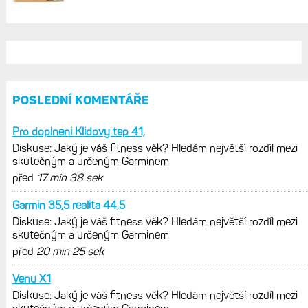
AKTUÁLNĚ NA BLOGU
Cena hodinek Forerunner
70 a 170 spadla záhy po uvedení na
trh, největší sleva přes 20 %
Diskuse: Jaký je váš fitness věk?
Hledám největší rozdíl mezi
skutečným a určeným Garminem
Hodinky Enduro 4 nedostanou LTE ani
satelitní komunikaci. Ty nabídne řada
Fénix 9 v edici inReach
Live Activity konečně i pro outdoorové
sporty. Mobil už umí zrcadlit data
cyklistiky, běhu i chůze
Zkušenosti po roce: Fénixy 8 Pro jsou