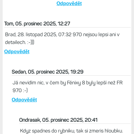
Život s Garminem, 06. prosinec
2025, 14:20
Moje zkušenosti ukazují, že
během dne je tepovka v pohodě,
paseku to z nějakého důvodu
dělá jen, když mám indoor
aktvitu.
Odpovědět
Tom, 05. prosinec 2025, 12:27
Brad, 28. listopad 2025, 07:32 970 nejsou lepsi ani v
detailech. :-)))
Odpovědět