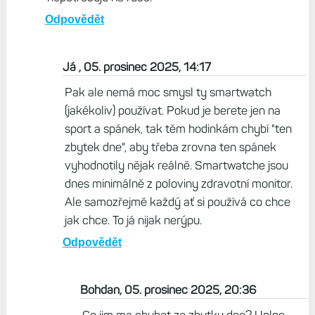
Pepa, 05. prosinec 2025, 13:37
Taky jsem k tomu tak po letech dospel. Nejdriv
jsem byl "silenec" do ruznych smartwatchu a
prosel jsem snad vsechny znacky. Ale casem jsem
zjistil, ze ty metriky jsou uplne mimo (hlavne u
Garminu :) ). Na sport a spatek mam amazfity, a
jinak nosim klasicke hodinky a nic mi nechybi.
Strejne mam po ruce furt mobil, tak ho
nepotrebuju na ruce.
Odpovědět
Já , 05. prosinec 2025, 14:17
Pak ale nemá moc smysl ty smartwatch
(jakékoliv) používat. Pokud je berete jen na
sport a spánek, tak těm hodinkám chybí "ten