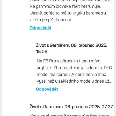
Tom, 05. prosinec 2025, 22:23
jj hlavně s tím oranžovým řemínkem jsou
vyloženě do kostela :-)
Odpovědět
Karkulka, 06. prosinec 2025, 14:56
Řemínek je otázka pár korun (ve vztahu k
hodinkám za 20k), a koupit si jeden kožený
ke garminům člověka fakt nezruinuje.
Jasně, pořád to má tu krytku barometru,
ale to je spíš drobnost.
Odpovědět
Život s Garminem, 06. prosinec 2025,