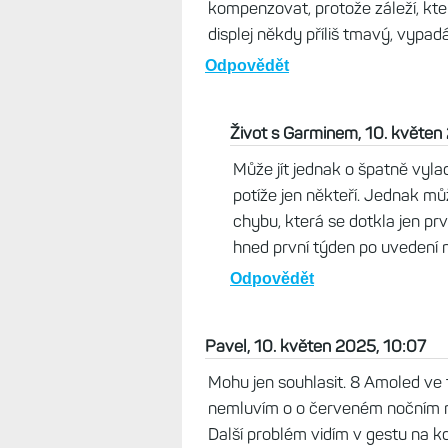
Tak jestli se p
Odpovědět
v6ak, 10. květen 2025, 10:45
Konstrukční problém? Přemýšlím, 
kterým svítí světlo? Nebo by t
zachytávalo i světlo vydávané di
kompenzovat, protože záleží, kter
displej někdy příliš tmavý, vypa
Odpovědět
Život s Garminem, 10. květen
Může jít jednak o špatně vylad
potíže jen někteří. Jednak mů
chybu, která se dotkla jen prv