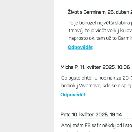
tomas, 26. duben 2026, 11:33
... dal bych si lepáka, podlehl jse
Kromě hromady dalších výtek ta ne
kromě hodin naprosto nečitelný. 
garminy znovu? S tímhle displeje
Odpovědět
Život s Garminem, 26. duben 
To je bohužel největší slabin
tmavý, že je vidět velký kulo
naprosto ok, tam už to Garmin
Odpovědět
MichalP, 11. květen 2025, 10:06