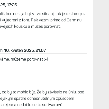
nu a stejny problem. Byl jsem zvykly na dvoje
u, mam nastaveni jasu vzdy na minimum, a az s
 horsi citelnost v tmavem proatredi. Driv to bylo
ení v modelech je znat. Ale neni to uplna tragedie.
e v pohode.
025, 17:26
ik hodinek, ja byt v tve situaci, tak je reklamuju a
i vyjadreni z fora. Pak vezmi primo od Garminu
 novejsich kousku a muzes porovnat.
m, 10. květen 2025, 21:07