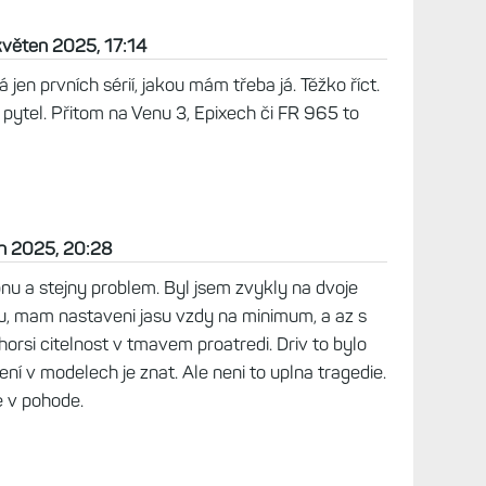
:10
oru si lidi stezovali i na jas ve tme. Ale kdyz si
ravy, kdy svitim rano lampou, tak mi to prijde
yzkousim, ale jsem slepy dost abych si neceho
květen 2025, 17:14
 jen prvních sérií, jakou mám třeba já. Těžko říct.
a pytel. Přitom na Venu 3, Epixech či FR 965 to
n 2025, 20:28