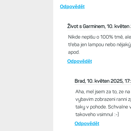
Odpovědět
Brad, 10. květen 2025, 12:19
Toto je jas na mych hodinkach v
https://drive.google.com/fil
usp=drivesdk
Odpovědět
Život s Garminem, 10. květen
Nikde nepíšu o 100% tmě, ale 
třeba jen lampou nebo nějak
apod.
Odpovědět