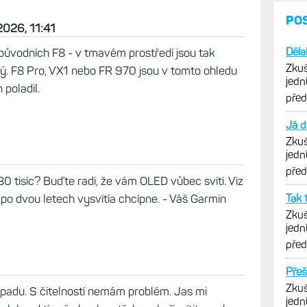
m reklamě a koupil jsem si fenixy 8 amoled 51....
jvetší směřuje k displeji. Přes den ok, večer
Slovy klasika, naprosto nahovno. Koupil bych
m nikdy.
2026, 11:41
a původních F8 - v tmavém prostředí jsou tak
vý. F8 Pro, VX1 nebo FR 970 jsou v tomto ohledu
 poladil.