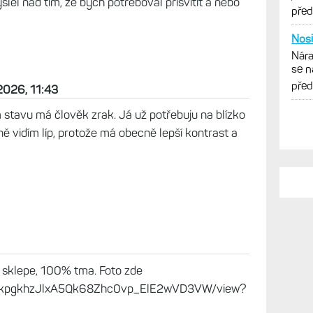
0 tisíc? Buďte radi, že vám OLED vůbec svítí. Viz
 po dvou letech vysvítía chcípne. - Váš Garmin
opadu. S čitelností nemám problém. Jas mi
lel nad tím, že bych potřeboval přisvítit a nebo
2026, 11:43
PO
m stavu má člověk zrak. Já už potřebuju na blízko
Děla
 vidím líp, protože má obecně lepší kontrast a
Zkuš
jedn