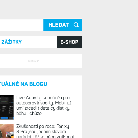
ání
ZÁŽITKY
E-SHOP