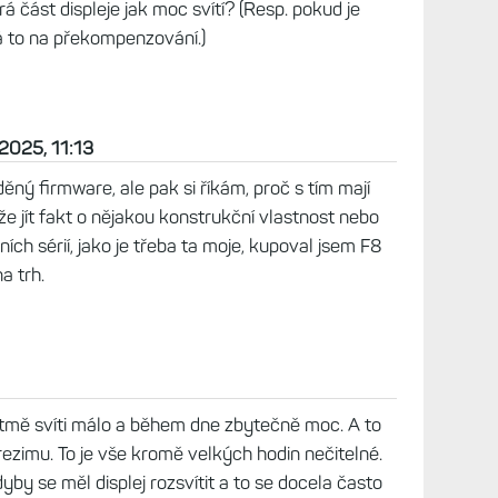
otkáme, můžeme porovnat :-)
co by to mohlo být. Že by záviselo na úhlu, pod
o nějakým špatně odhadnutelným způsobem
splejem a nedařilo se to softwarově
á část displeje jak moc svítí? (Resp. pokud je
dá to na překompenzování.)
 2025, 11:13
ěný firmware, ale pak si říkám, proč s tím mají
že jít fakt o nějakou konstrukční vlastnost nebo
ních sérií, jako je třeba ta moje, kupoval jsem F8