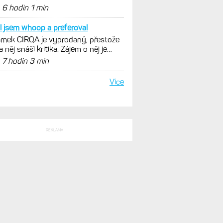
SLEDNÍ KOMENTÁŘE
lo mi to také. Pak jsem
enosti po roce: Fénixy 8 Pro jsou
ím slovem parádní, těžko něco