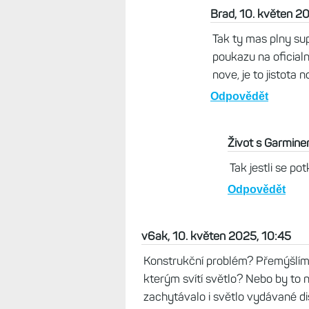
Kupoval jsem v dub
hodinky z rady Ven
Fenix 8 je znatelne
OK. Rozdil v nastav
Jinak gesto funguj
Odpovědět
Brad, 10. květen 2
Tak ty mas plny supl
poukazu na oficialn
nove, je to jistota
Odpovědět
Život s Garmine