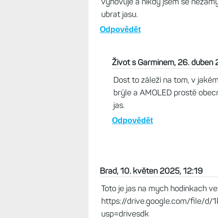
Co byste chtěli u hodinak za 20-3
hodinky Vivomove, kde se displej
Odpovědět
Petr, 10. květen 2025, 19:14
Ahoj, mám F8 safír někdy od list
vyhovuje a nikdy jsem se nezamys
ubrat jasu.
Odpovědět
Život s Garminem, 26. duben 
Dost to záleží na tom, v jaké
brýle a AMOLED prostě obecně
jas.