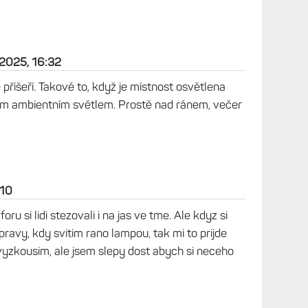
vytk
pře
Já d
Zkuš
jedn
vytk
pře
e sklepe, 100% tma. Foto zde
Tak 
e/d/1kpgkhzJlxA5Qk68Zhc0vp_ElE2wVD3VW/view?
Zkuš
jedn
vytk
pře
Přeš
Zkuš
 2025, 16:32
jedn
vytk
pře
příšeří. Takové to, když je místnost osvětlena
ým ambientním světlem. Prostě nad ránem, večer
Nosi
Nára
se n
obr
pře