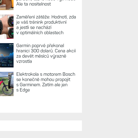
REKLAMA
TUÁLNĚ NA BLOGU
Live Activity konečně i pro
outdoorové sporty. Mobil už
umí zrcadlit data cyklistiky,
běhu i chůze
Zkušenosti po roce: Fénixy
8 Pro jsou jedním slovem