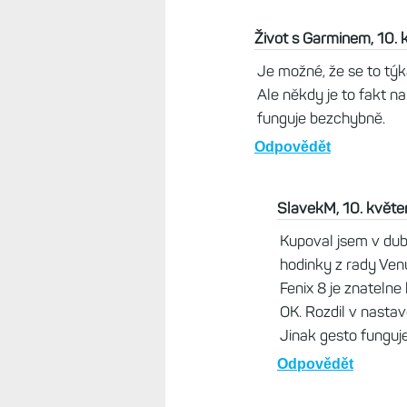
Brad, 10. květen 2025, 17
Aha, mel jsem za to, ze na f
vybavim zobrazeni ranni zp
taky v pohode. Schvalne v
takoveho vsimnul :-)
Odpovědět
Život s Garminem, 10. 
Je možné, že se to týká
Ale někdy je to fakt n
funguje bezchybně.
Odpovědět
SlavekM, 10. květe