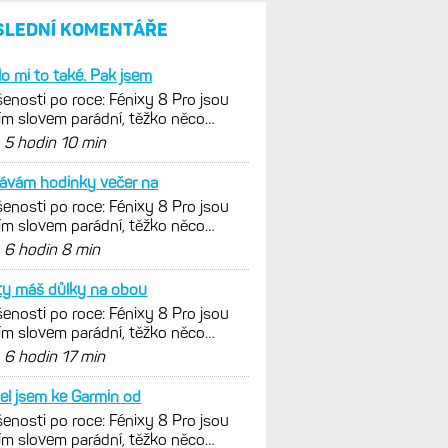
parádní, těžko něco vytknout.
Ale ta nositelnost
Zaměření zátěže: Hodnotí, zda
je váš trénink produktivní
a jestli se nachází
v optimálních oblastech
Garmin poprvé překonal
hranici 300 dolarů. Cena akcií
za devět měsíců výrazně
vzrostla
Elektrokola s motorem Bosch
se konečně mohou propojit
s Garminem. Zatím ale jen
s Edge