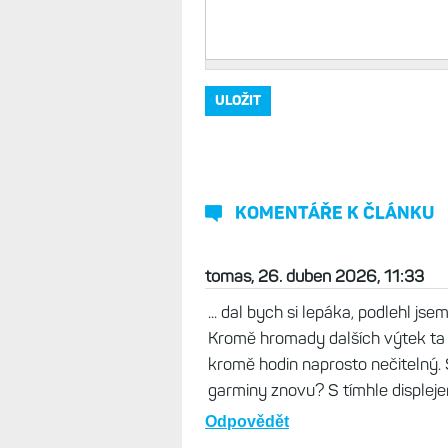
Vaše jméno, přezdívka
*
Komentář
*
KOMENTÁŘE K ČLÁNKU