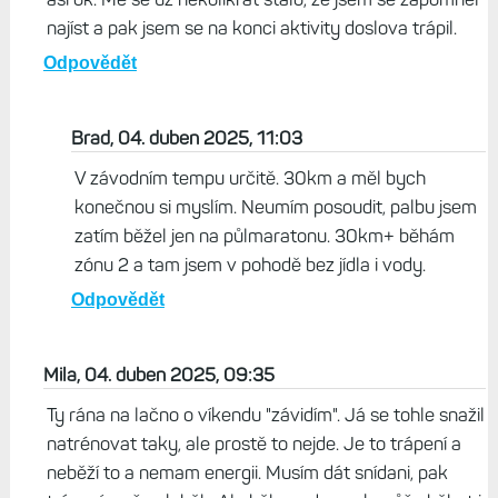
efektivně příjem využít. Ale když mi někdo řekne, že má
za 3 hodiny hlad, tak neví, co je hlad :-) Je to jen závislost
na cukru a chuť
Odpovědět
Mirek, 04. duben 2025, 10:06
No, jestli jsem to dobře pochopil, tak náraz do zdi přijde
až někdy kolem 35 km, takže jestli běháš 30, tak je to
asi ok. Mě se už několikrát stalo, že jsem se zapomněl
najíst a pak jsem se na konci aktivity doslova trápil.
Odpovědět
Brad, 04. duben 2025, 11:03
V závodním tempu určitě. 30km a měl bych
konečnou si myslím. Neumím posoudit, palbu jsem