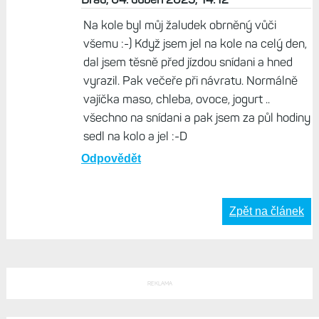
třeba asfaltový přejezd. Ale co nemůžu, je dát
si velké jídlo před jízdou, to by mi bylo blbě a
jídlo by se vracelo. Před jízdou jen něco lehčího,
co se dobře tráví - žádný řízek nebo svíčkovou.
Obecně raději jezdím ráno, kdy je tělo
nastartovaný, nebo přes poledne místo oběda.
Odpovědět
Brad, 04. duben 2025, 14:12
Na kole byl můj žaludek obrněný vůči
všemu :-) Když jsem jel na kole na celý den,
dal jsem těsně před jízdou snídani a hned
vyrazil. Pak večeře při návratu. Normálně
vajíčka maso, chleba, ovoce, jogurt ..
všechno na snídani a pak jsem za půl hodiny
sedl na kolo a jel :-D