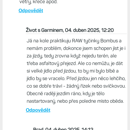
Na kole to je v pohodě, i ty ořechy, pokud člověk
nejede velkou intenzitu nebo není hyc v létě. Celý
život jsem jezdil na kole a mohl jsem nalačno i s
jídlem, ale co jsem se dal před pár lety na běh, tak
tam mám jiné zažívání a upřednostňuju prázdný
žaludek. I kdybych měl pětihodinový běh, tak ráno
v 8 snídaně a pak až večeře v 18h nebo 19h. Při
běhu mám nějaký jiný zažívání. I kdyby mi někdy
tzv. došlo, je to pro mě příjemnější pocit než mít
větry, křeče apod.
Odpovědět
Život s Garminem, 04. duben 2025, 12:20
Já na kole praktikuju RAW tyčinky Bombus a
nemám problém, dokonce jsem schopen jíst je i
za jízdy, tedy zrovna když nejedu terén, ale