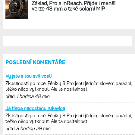
REKLAMA
AKTUÁLNĚ NA BLOGU
Zkušenosti po roce: Fénixy 8 Pro jsou
jedním slovem parádní, těžko něco
vytknout. Ale ta nositelnost
Zaměření zátěže: Hodnotí, zda je váš
trénink produktivní a jestli se nachází
v optimálních oblastech
Garmin poprvé překonal hranici
300 dolarů. Cena akcií za devět
měsíců výrazně vzrostla
Elektrokola s motorem Bosch se
konečně mohou propojit s Garminem.
Zatím ale jen s Edge