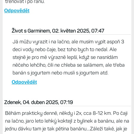
trénovat i po ránu.
Odpovědět
Život s Garminem, 02. květen 2025, 07:47
Já můžu vyrazit i na lačno, ale musím vypít aspoň 3
deci vody nebo čaje, bez toho bych to nedal. Ale
stejně je pro mě výrazně lepší, když se nasnídám
něčeho lehčího, čili ne chleba se salámem, ale třeba
banán s jogurtem nebo musli s jogurtem atd.
Odpovědět
Zdenek, 04. duben 2025, 07:19
Běhám prakticky denně, někdy i 2x, cca 8-12 km. Po čaji
na lačno, jaro leto lehký koktejl z bylinek a banánu, ale na
jednu dávku tam je tak pětina banánu....Záleží také, jak je