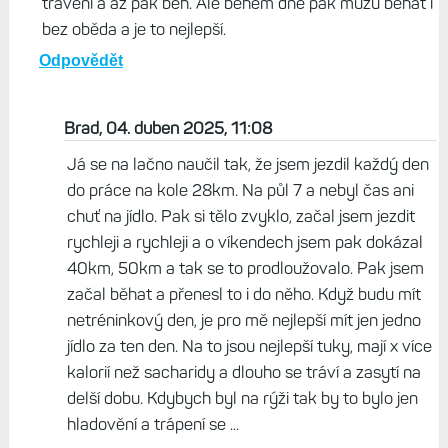
zatím běžel jen na půlmaratonu. 30km+ běhám
zónu 2 a tam jsem v pohodě bez jídla i vody.
Odpovědět
Mila, 04. duben 2025, 09:35
Ty rána na lačno o víkendu "závidím". Já se tohle snažil
natrénovat taky, ale prostě to nejde. Je to trápení a
neběží to a nemam energii. Musím dát snídani, pak
trávení a až pak běh. Ale během dne pak můžu běhat i
bez oběda a je to nejlepší.
Odpovědět
Brad, 04. duben 2025, 11:08
Já se na lačno naučil tak, že jsem jezdil každý den
do práce na kole 28km. Na půl 7 a nebyl čas ani