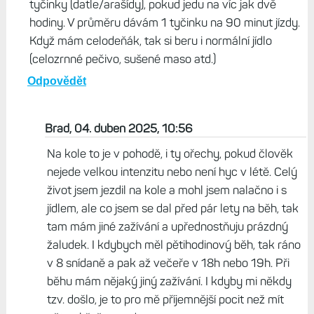
vynechat oběd při delším běhu/kole. No každej
to má jinak prostě. Hlavní je najít to optimální :)
Odpovědět
Matěj, 04. duben 2025, 07:48
Na lačno nemůžu. Když jedu na kolo hned ráno, což
praktikuju o víkendech, abych pak mohl být s rodinou,
tak si dám velkou misku musli a na cestu si beru
tyčinky (datle/arašídy), pokud jedu na víc jak dvě
hodiny. V průměru dávám 1 tyčinku na 90 minut jízdy.
Když mám celodeňák, tak si beru i normální jídlo
(celozrnné pečivo, sušené maso atd.)
Odpovědět
Brad, 04. duben 2025, 10:56