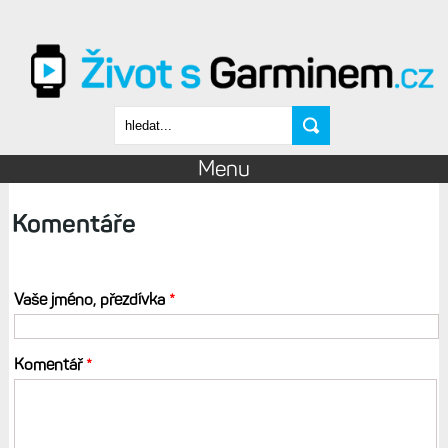
Přejít k hlavnímu obsahu
Vyhledávání
Menu
Komentáře
Vaše jméno, přezdívka
*
Komentář
*