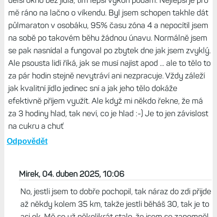
Brad, 04. duben 2025, 06:56
Záleží na zdatnosti jedince a jak je jeho tělo efektivní. Já
mám jídlo 2x denně, v pracovním týdnu na snídani jen 80g
sacharidů a hodně bílkovin a tuků. Oběd nemám a v 15h
mám trénink. 30km volně běh nebo klidně interval
5x6min, sprinty ... cokoliv. A další jídlo je až večeře, kdy
mám 300-400g sacharidů, zase hodně bílkovin a tuků.
Kaloricky do sebe dostanu za den co je nutné, ale čím
delší okno bez jídla, tím lepší výkon podám. Nejlepší je pro
mě ráno na lačno o víkendu. Byl jsem schopen takhle dát
půlmaraton v osobáku, 95% času zóna 4 a nepocítil jsem
na sobě po takovém běhu žádnou únavu. Normálně jsem
se pak nasnídal a fungoval po zbytek dne jak jsem zvyklý.
Ale psousta lidí říká, jak se musí najíst apod ... ale to tělo to
za pár hodin stejně nevytráví ani nezpracuje. Vždy záleží
jak kvalitní jídlo jedinec sní a jak jeho tělo dokáže