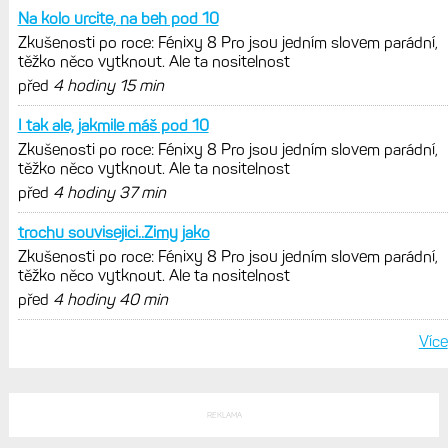
Model Fénix 9 ve třech variantách.
Základ, Pro a inReach. Přijde i menší
verze 43 mm a také solární MIP