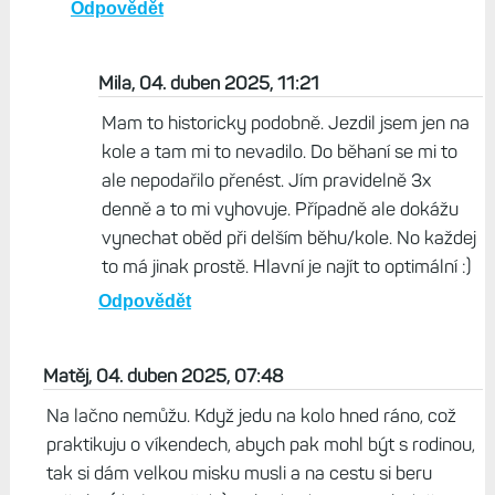
chuť na jídlo. Pak si tělo zvyklo, začal jsem jezdit
rychleji a rychleji a o víkendech jsem pak dokázal
40km, 50km a tak se to prodloužovalo. Pak jsem
začal běhat a přenesl to i do něho. Když budu mít
netréninkový den, je pro mě nejlepší mít jen jedno
jídlo za ten den. Na to jsou nejlepší tuky, mají x více
kalorií než sacharidy a dlouho se tráví a zasytí na
delší dobu. Kdybych byl na rýži tak by to bylo jen
hladovění a trápení se ...
Odpovědět
Mila, 04. duben 2025, 11:21
Mam to historicky podobně. Jezdil jsem jen na
kole a tam mi to nevadilo. Do běhaní se mi to
ale nepodařilo přenést. Jím pravidelně 3x
denně a to mi vyhovuje. Případně ale dokážu