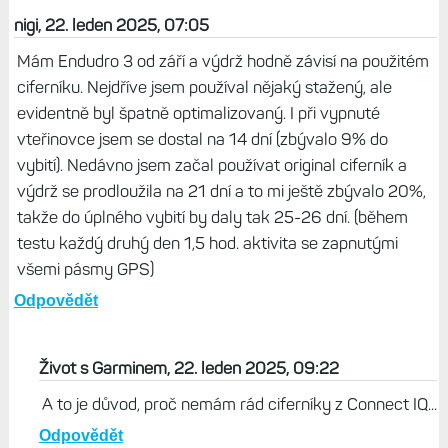
nigi, 22. leden 2025, 07:05
Mám Endudro 3 od září a výdrž hodně závisí na použitém
ciferníku. Nejdříve jsem používal nějaký stažený, ale
evidentně byl špatně optimalizovaný. I při vypnuté
vteřinovce jsem se dostal na 14 dní (zbývalo 9% do
vybití). Nedávno jsem začal používat original ciferník a
výdrž se prodloužila na 21 dní a to mi ještě zbývalo 20%,
takže do úplného vybití by daly tak 25-26 dní. (během
testu každý druhý den 1,5 hod. aktivita se zapnutými
všemi pásmy GPS)
Odpovědět
Život s Garminem, 22. leden 2025, 09:22
A to je důvod, proč nemám rád ciferníky z Connect IQ...
Odpovědět