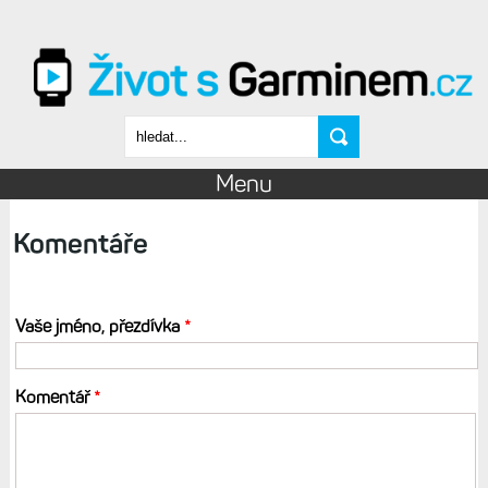
Přejít k hlavnímu obsahu
Vyhledávání
Menu
Komentáře
Vaše jméno, přezdívka
*
Komentář
*