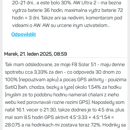
20-21 dni... a este bolo 30%. AW Ultra 2 - ma bezna
vydrza baterie 36 hodin, maximalna vydrz baterie 72
hodin = 3 dni. Takze ani sa nedivim, komentarom pod
videami o AW. AW su urcene inym uzivatelom...
Odpovědět
Marek, 21. leden 2025, 08:59
Tak mam odsledovane, ze moje F8 Solar 51 - maju denne
spotrebu cca 3,33% za den - co odpoveda 30 dnom zo
100% (nepouzivam apku) a pocas GPS aktivity - pouizima
SatIQ (beh, chodza, bezky a lyze) okolo 1.54% za hodku
(myslim ze to podobnu hodinu namerali chalani z ineho
webu ked porovnavali rozne rezimi GPS). Naposledy som
nabil 16.1. vecer o 21:30, takze dodnes je to 4.5 dna, plus
mal som 8.5 hodin GPS aktivit 4.5*3.33 + 4.5*1.54 =
28.075 a na hodinkach mi zostava teraz 72%. Hodinky sa