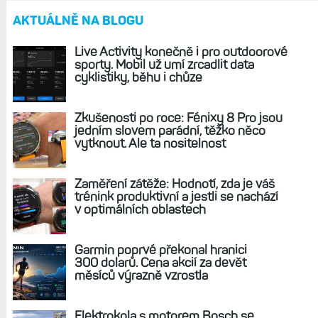
AKTUÁLNĚ NA BLOGU
Live Activity konečně i pro outdoorové
sporty. Mobil už umí zrcadlit data
cyklistiky, běhu i chůze
Zkušenosti po roce: Fénixy 8 Pro jsou
jedním slovem parádní, těžko něco
vytknout. Ale ta nositelnost
Zaměření zátěže: Hodnotí, zda je váš
trénink produktivní a jestli se nachází
v optimálních oblastech
Garmin poprvé překonal hranici
300 dolarů. Cena akcií za devět
měsíců výrazně vzrostla
Elektrokola s motorem Bosch se