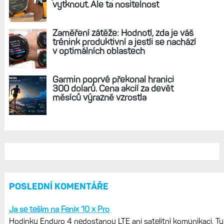
REKLAMA
AKTUÁLNĚ NA BLOGU
Hodinky Enduro 4 nedostanou LTE ani
satelitní komunikaci. Ty nabídne řada
Fénix 9 v edici inReach
Live Activity konečně i pro outdoorové
sporty. Mobil už umí zrcadlit data
cyklistiky, běhu i chůze