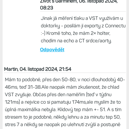
zdravi
Odpovědět
miras, 05. listopad 2024, 12:24
jj, diky!.
Odpovědět
Život s Garminem, 06. listopad 2024,
08:23
Jinak já měření tlaku a VST využívám u
doktorky - posílám jí exporty z Connectu
:-) Kromě toho, že mám 2× holter,
chodím na echo a CT srdce/aorty.
Odpovědět