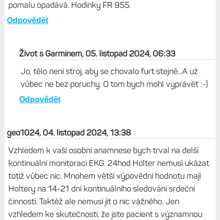
Martin, 04. listopad 2024, 21:54
Mám to podobné, přes den 50-80, v noci dlouhodobý 40-
46ms, teď 31-38.Ale naopak mám zkušenost, že chlad
VST zvyšuje. Občas přes den naměřím (teď v týdnu
121ms) a nejvíce co si pamatuju 174ms,ale myslím že to
úplná maximálka nebyla. Klidový tep mám +- 51. A s tím
stresem to je podobné, někdy lehnu a za minutu tep 50,
stres 7 a někdy se naopak po ulehnutí zvýší a postupně
pomalu opadává. Hodinky FR 955.
Odpovědět
Život s Garminem, 05. listopad 2024, 06:33
Jo, tělo není stroj, aby se chovalo furt stejně...A už
vůbec ne bez poruchy. O tom bych mohl vyprávět :-)