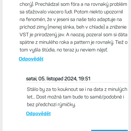
u mě to samé, po prodělaném lehkém nachlazení, již
přes 4 tydný stále velmi nizké VST. Nejde o soft.
Chybu??
Odpovědět
Otec Mirec, 04. listopad 2024, 06:45
Ja mám rovnaký problém. V októbri náhly pokles
VST a stagnácia na nízkej úrovni (hoci nie som
chorý). Prechádzal som fóra a na rovnaký problém
sa sťažovalo viacero ľudí. Potom niekto upozornil
na fenomén, že v jeseni sa naše telo adaptuje na
príchod zimy (menej slnka, beh v chlade) a zníženie
VST je prirodzený jav. A naozaj, pozeral som si dáta
spätne z minulého roka a pattern je rovnaký. Tiež o
tom vyšla štúdia, no teraz ju neviem nájsť.