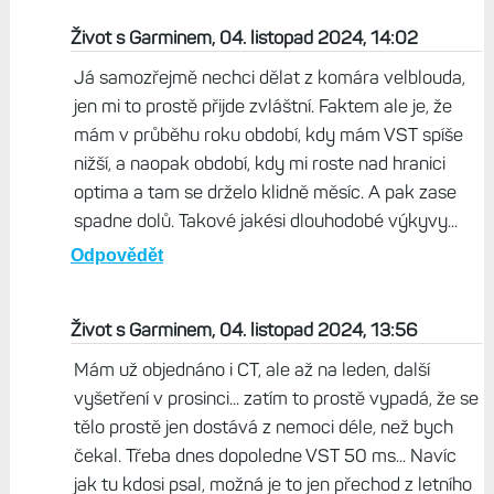
hodnoty cukru, bílkoviny, vše v normě". A co třeba
iontogram? Fysiologický? Co ledvinové funkce? Dělali
Vám rtg srdce+plíce? Nabízí se i možnost zátěžového
echa... Pokud by se toto všechno vyloučilo, pak bych
se spokojil s tím, že se jedná o chybu hodinek. Ale jak
říkám - být zdravý, tak to až tak nehrotím, ale mít za
sebou náročnou KCH operaci, tak bych se snažil
pátrat všemi dostupnými metodami.
Odpovědět
Život s Garminem, 04. listopad 2024, 14:02
Já samozřejmě nechci dělat z komára velblouda,
jen mi to prostě přijde zvláštní. Faktem ale je, že
mám v průběhu roku období, kdy mám VST spíše
nižší, a naopak období, kdy mi roste nad hranici
optima a tam se drželo klidně měsíc. A pak zase