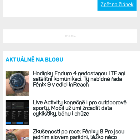
Odpovědět
satai, 05. listopad 2024, 19:51
Stálo by za to kouknout se i na data z minulých
let... Dost možná tam bude to samé/podobné i
bez předchozí rýmičky.
Odpovědět
Zpět na článek