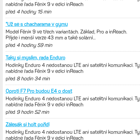
Zkušenosti po roce: Fénixy 8 Pro jsou
jedním slovem parádní, těžko něco
vytknout. Ale ta nositelnost
Zaměření zátěže: Hodnotí, zda je váš
trénink produktivní a jestli se nachází
v optimálních oblastech
Garmin poprvé překonal hranici
300 dolarů. Cena akcií za devět
měsíců výrazně vzrostla