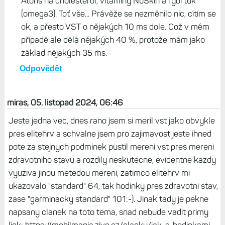
Život s Garminem, 06. listopad 2024, 08:21
Neberu nic navíc, než co jsem měl před nemocí - tedy
Atoris na cholesterol, vitamíny NuSkin a rybí tuk
(omega3). Toť vše... Právěže se nezměnilo nic, cítím se
ok, a přesto VST o nějakých 10 ms dole. Což v mém
případě ale dělá nějakých 40 %, protože mám jako
základ nějakých 35 ms.
Odpovědět