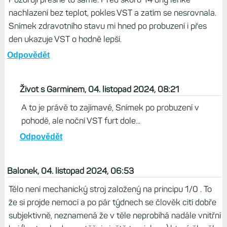
Jak tu píší ostatní, trvá to delší dobu, než je tělo v
normálu. Mám to podobné, VST už pár dní v normě, ale
tep při stejné rychlosti a trase mi vyskočí o 10 tp výše. Už
jsem to měl loni, rovnalo se to asi měsíc. Klidovka také
mírně vyšší.
Odpovědět
Mila, 04. listopad 2024, 07:15
Pozoruji přesně to samé. Před skoro 14 dny lehké
nachlazení bez teplot, pokles VST a zatím se nesrovnala.
Snímek zdravotního stavu mi hned po probuzení i přes
den ukazuje VST o hodně lepší.
Odpovědět
Život s Garminem, 04. listopad 2024, 08:21