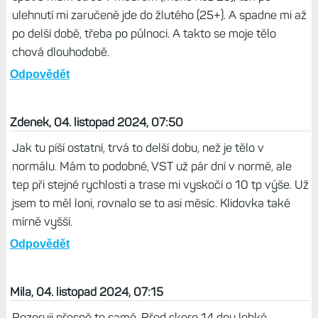
ve sportovním režimu a hlavně ani pocitově žádná změna.
Všechny ostatní metriky standart...
Odpovědět
Život s Garminem, 04. listopad 2024, 09:07
A ještě jeden zajímavý postřeh: od operace se mi vždy,
když si lehnu, zvýší stres a vzroste tepovka. V sedě nebo
ve stoje mám obojí nižší než vleže. Takže když jdu večer
spát a mám stres v modrém (méně než 25), tak po
ulehnutí mi zaručeně jde do žlutého (25+). A spadne mi až
po delší době, třeba po půlnoci. A takto se moje tělo
chová dlouhodobě.
Odpovědět
Zdenek, 04. listopad 2024, 07:50