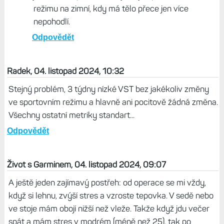
spadne dolů. Takové jakési dlouhodobé výkyvy...
Odpovědět
Život s Garminem, 04. listopad 2024, 13:56
Mám už objednáno i CT, ale až na leden, další
vyšetření v prosinci... zatím to prostě vypadá, že se
tělo prostě jen dostává z nemoci déle, než bych
čekal. Třeba dnes dopoledne VST 50 ms... Navíc
jak tu kdosi psal, možná je to jen přechod z letního
režimu na zimní, kdy má tělo přece jen více
nepohodlí.
Odpovědět
Radek, 04. listopad 2024, 10:32
Stejný problém, 3 týdny nízké VST bez jakékoliv změny