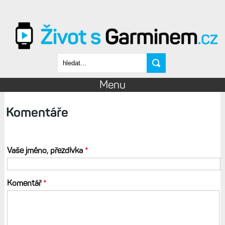
Přejít k hlavnímu obsahu
Vyhledávání
Menu
Komentáře
Vaše jméno, přezdívka
*
Komentář
*