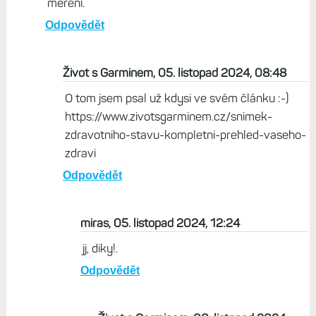
2000 MobilManii zakládali...
Odpovědět
miras, 05. listopad 2024, 08:44
:-), jinak pro me dalsi novy poznatek po precteni
clanku na mm, opravdu pres aplikaci v mobilu
vidim pri mereni vst pres snimek zdravotniho stavu
obe hodnoty vst, pouzivajici odlisne metody
mereni.
Odpovědět
Život s Garminem, 05. listopad 2024, 08:48
O tom jsem psal už kdysi ve svém článku :-)
https://www.zivotsgarminem.cz/snimek-
zdravotniho-stavu-kompletni-prehled-vaseho-