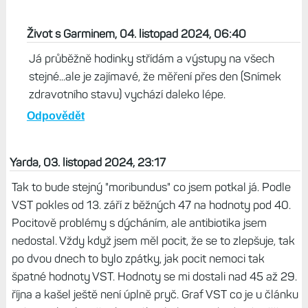
Odpovědět
miras, 04. listopad 2024, 06:36
Aby se vyloucila moznost chyby sw, doporucuji to
porovnat s nejakym jinym vystupem, bud hned rano po
probuzeni se snimkem zdravotniho stavu a nebo uplne
jinou metodou, napr. EliteHRV.
Odpovědět
Život s Garminem, 04. listopad 2024, 06:40
Já průběžně hodinky střídám a výstupy na všech
stejné...ale je zajímavé, že měření přes den (Snímek
zdravotního stavu) vychází daleko lépe.
Odpovědět