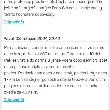
Yarda, 03. listopad 2024, 23:17
Tak to bude stejný "moribundus" co jsem potkal já. Podle
VST pokles od 13. září z běžných 47 na hodnoty pod 40.
Pocitově problémy s dýcháním, ale antibiotika jsem
nedostal. Vždy když jsem měl pocit, že se to zlepšuje, tak
po dvou dnech to bylo zpátky, jak pocit nemoci tak
špatné hodnoty VST. Hodnoty se mi dostali nad 45 až 29.
října a kašel ještě není úplně pryč. Graf VST co je u článku
mám prakticky přes kopírák. Chyba to nebude, já měřím
ještě na "starých" dobrých Fenix 6 a navíc i moje pocity
těmto hodnotám odpovídaly.
Odpovědět
Pavel, 03. listopad 2024, 22:42
Pri nachlazeni -zadne antibiotika- jen jsem citil, ze na me