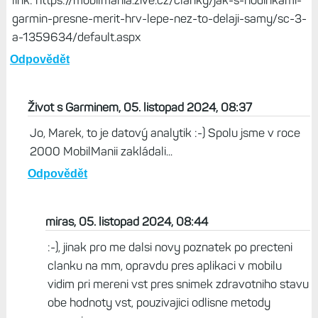
miras, 05. listopad 2024, 06:46
Jeste jedna vec, dnes rano jsem si meril vst jako obvykle
pres elitehrv a schvalne jsem pro zajimavost jeste ihned
pote za stejnych podminek pustil mereni vst pres mereni
zdravotniho stavu a rozdily neskutecne, evidentne kazdy
vyuziva jinou metedou mereni, zatimco elitehrv mi
ukazovalo "standard" 64, tak hodinky pres zdravotni stav,
zase "garminacky standard" 101:-). Jinak tady je pekne
napsany clanek na toto tema, snad nebude vadit primy
link: https://mobilmania.zive.cz/clanky/jak-s-hodinkami-
garmin-presne-merit-hrv-lepe-nez-to-delaji-samy/sc-3-
a-1359634/default.aspx
Odpovědět
Život s Garminem, 05. listopad 2024, 08:37
Jo, Marek, to je datový analytik :-) Spolu jsme v roce