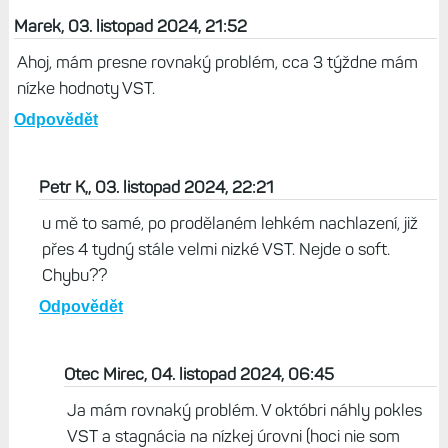
neco leze, mi klesla VST na nizkou. Trvalo to asi 10 dni.
Pak se vratila do normalu, jenze vcera dopo jsem citil zpet
nastup lehke chripky a v noci okamzite
pokles...Predpokldam dnes v noci staly pokles i kdyz dnes
17 km beh za stejne rychlosti a stejne tepovky. Jen citim
plny nos a hure se mi dycha. Jeste v noci se klidovka
zvedla ze 40 na 45.
Odpovědět
Marek, 03. listopad 2024, 21:52
Ahoj, mám presne rovnaký problém, cca 3 týždne mám
nízke hodnoty VST.
Odpovědět
Petr K,, 03. listopad 2024, 22:21