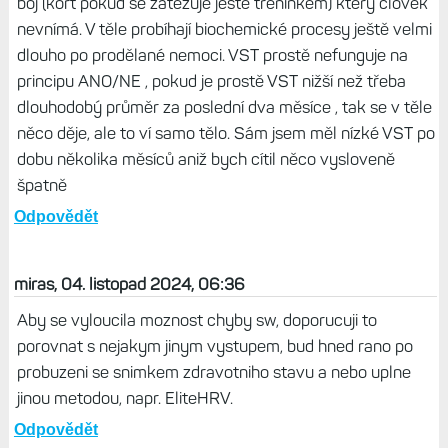
A to je právě to zajímavé, Snímek po probuzení v
pohodě, ale noční VST furt dole...
Odpovědět
Balonek, 04. listopad 2024, 06:53
Tělo není mechanický stroj založený na principu 1/0 . To
že si projde nemocí a po pár týdnech se člověk cití dobře
subjektivně, neznamená že v těle neprobíhá nadále vnitřní
boj (kort pokud se zatěžuje ještě treninkem) který člověk
nevnímá. V těle probíhají biochemické procesy ještě velmi
dlouho po prodělané nemoci. VST prostě nefunguje na
principu ANO/NE , pokud je prostě VST nižší než třeba
dlouhodobý průměr za poslední dva měsíce , tak se v těle
něco děje, ale to ví samo tělo. Sám jsem měl nízké VST po
dobu několika měsíců aniž bych cítil něco vysloveně
špatně