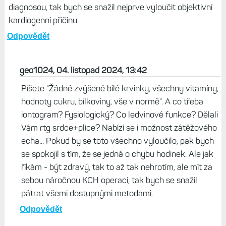
Odpovědět
geo1024, 04. listopad 2024, 13:38
Vzhledem k vaší osobní anamnese bych trval na delší
kontinuální monitoraci EKG. 24hod Holter nemusí ukázat
totiž vůbec nic. Mnohem větší výpovědní hodnotu mají
Holtery na 14-21 dní kontinuálního sledování srdeční
činnosti. Taktéž ale nemusí jít o nic vážného. Jen
vzhledem ke skutečnosti, že jste pacient s významnou
diagnosou, tak bych se snažil nejprve vyloučit objektivní
kardiogenní příčinu.
Odpovědět
geo1024, 04. listopad 2024, 13:42
Píšete "Žádné zvýšené bílé krvinky, všechny vitamíny,