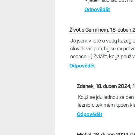
Zbynek, 19. duben 2024, 07:
Máš nějaké osvědčené, které 
tady za to nechce dávat 900,
náhradami taky pěkně spálil. 
stezejku, která byla v hodink
Odpovědět
Maska, 19. duben 2024, 1
https://www.stylestore.c
Odpovědět
R, 10. květen 2024, 19
Bohužel tam nemají žád