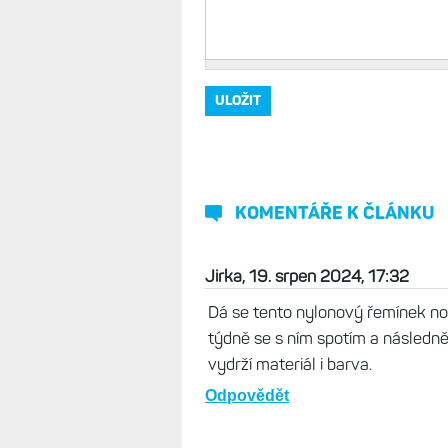
Vaše jméno, přezdívka
*
Komentář
*
KOMENTÁŘE K ČLÁNKU