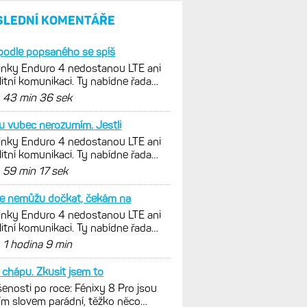
umí zrcadlit data cyklistiky,
běhu i chůze
Zkušenosti po roce: Fénixy
8 Pro jsou jedním slovem
parádní, těžko něco vytknout.
Ale ta nositelnost
Zaměření zátěže: Hodnotí, zda
je váš trénink produktivní
a jestli se nachází
v optimálních oblastech
Garmin poprvé překonal
hranici 300 dolarů. Cena akcií
za devět měsíců výrazně
vzrostla