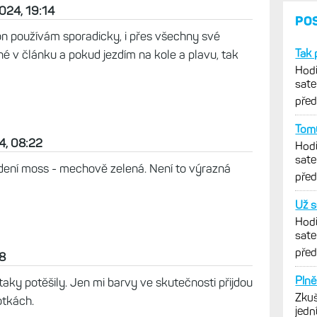
sit a používat i pokud 5 x týdně běhám? Tedy 5x
jdu s hodinkami do sprchy? Jde mi o to, jestli
2024, 19:14
n používám sporadicky, i přes všechny své
 v článku a pokud jezdím na kole a plavu, tak
4, 08:22