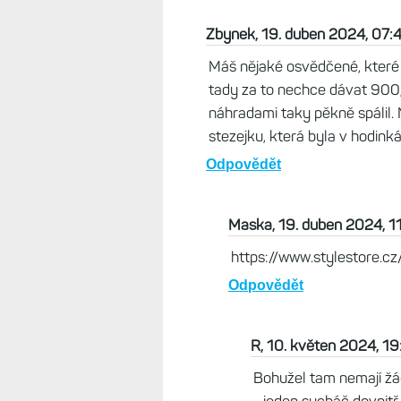
Zdenek, 18. duben 2024, 07:29
Ano nylony jsou parádní, jsou lehk
Jen ta cena tady je šílená! Dají 
CŘ prodávají za cenu až 10x vyšš
nejsem líný si ho vyměnit za origo.
Odpovědět