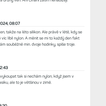
41
kupuješ a které bys mi doporučil? Taky se mi
 ale na druhou stranu už jsem se tady s
Na F965 jsem narazil několikrát na quick release
ách moc volná.
1:25
z/reminky-9/
:57
ný, který by se zapínal stejně jako nový UltraFit