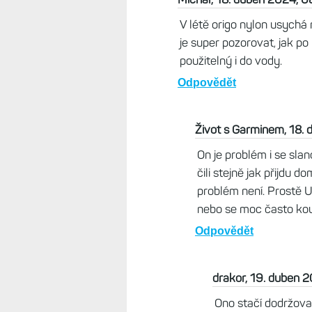
- jeden sucháč dovnitř 
Odpovědět
Život s Garminem, 18. duben 
Já jsem v létě u vody každý de
člověk víc potí, by se mi právě
nechce :-) Zvlášť, když použí
Odpovědět
Zdenek, 18. duben 2024, 
Když se jdu jednou za den
lázních, tak mám tyden klas
Odpovědět