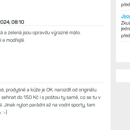
edení moss - mechově zelená. Není to výrazná
8
aky potěšily. Jen mi barvy ve skutečnosti přijdou
tkách.
2024, 08:10
rá a zelená jsou opravdu výrazné málo.
PO
 a modřejší.
Tak 
Hodi
sate