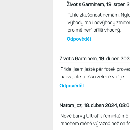
Jirka, 19. srpen 2024, 17:32
Dá se tento nylonový řemínek no
týdně se s ním spotím a následně 
vydrží materiál i barva.
Odpovědět
Život s Garminem, 19. srpen 
Tuhle zkušenost nemám. Nylo
výhody má i nevýhody zminěné
pro mě není příliš vhodný.
Odpovědět
Život s Garminem, 19. duben 202