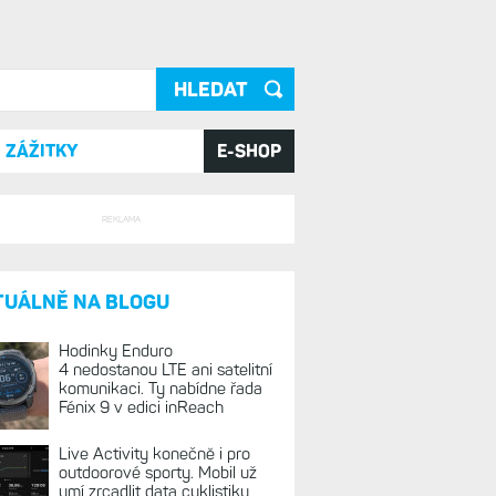
ání
ZÁŽITKY
E-SHOP