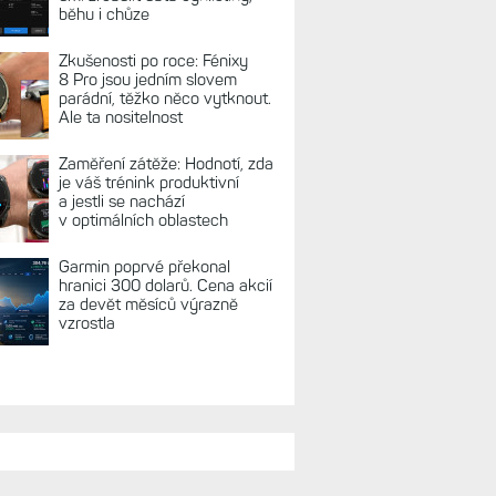
REKLAMA
TUÁLNĚ NA BLOGU
Hodinky Enduro
4 nedostanou LTE ani satelitní
komunikaci. Ty nabídne řada
Fénix 9 v edici inReach
Live Activity konečně i pro
outdoorové sporty. Mobil už