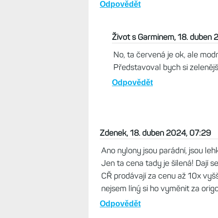
Přidal jsem ještě pár fotek prov
barva, ale trošku zelené v ní je.
Odpovědět
Natom_cz, 18. duben 2024, 08:0
Nové barvy UltraFit řemínků mě t
mnohem méně výrazné než na fo
Odpovědět
Život s Garminem, 18. duben 
No, ta červená je ok, ale mod
Představoval bych si zelenější
Odpovědět