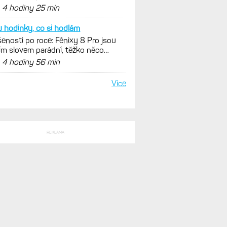
SLEDNÍ KOMENTÁŘE
podle popsaného se spíš
nky Enduro 4 nedostanou LTE ani
litní komunikaci. Ty nabídne řada