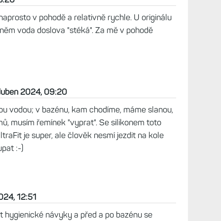
a druhý ven. Ani Číňani zatím nenabízejí.
2024, 08:07
n, takže na léto silikon. Ale právě v létě, kdy se
 víc líbil nylon. A měnit se mi to každý den fakt
vám souběžně min. dvoje hodinky, spíše troje.
12:43
 vykoupat tak si nechám nylon, když jsem v
iku, ale to je většinou v zimě.