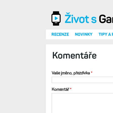
Přejít k hlavnímu obsahu
RECENZE
NOVINKY
TIPY A
Komentáře
Vaše jméno, přezdívka
*
Komentář
*