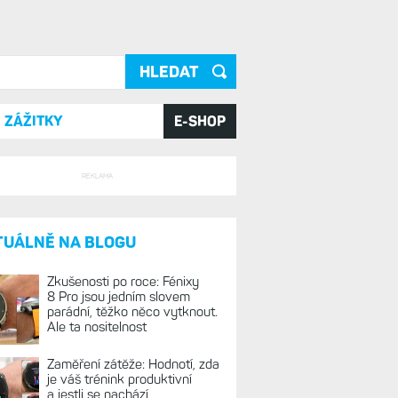
ání
ZÁŽITKY
E-SHOP
REKLAMA
TUÁLNĚ NA BLOGU
Zkušenosti po roce: Fénixy
8 Pro jsou jedním slovem
parádní, těžko něco vytknout.
Ale ta nositelnost
Zaměření zátěže: Hodnotí, zda
je váš trénink produktivní
a jestli se nachází