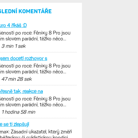
SLEDNÍ KOMENTÁŘE
ro 4 říkáš :D
enosti po roce: Fénixy 8 Pro jsou
ím slovem parádní, těžko něco
nout. Ale ta nositelnost
d
3 min 1 sek
jsem docetl rozhovor s
enosti po roce: Fénixy 8 Pro jsou
ím slovem parádní, těžko něco
nout. Ale ta nositelnost
d
47 min 28 sek
řesně tak, reakce na
enosti po roce: Fénixy 8 Pro jsou
ím slovem parádní, těžko něco
nout. Ale ta nositelnost
d
1 hodina 58 min
e se ti zlepšují
ax: Zásadní ukazatel, který změří
 běžeckou či cyklistickou kondici