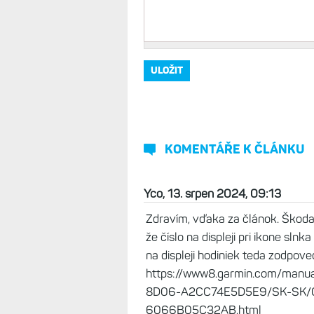
KOMENTÁŘE K ČLÁNKU
Yco, 13. srpen 2024, 09:13
Zdravím, vďaka za článok. Škoda
že číslo na displeji pri ikone slnk
na displeji hodiniek teda zodpov
https://www8.garmin.com/man
8D06-A2CC74E5D5E9/SK-SK/
6066B05C32AB.html