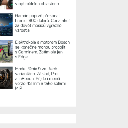
v optimálních oblastech
Garmin poprvé překonal
hranici 300 dolarů. Cena akcií
za devět měsíců výrazně
vzrostla
Elektrokola s motorem Bosch
se konečně mohou propojit
s Garminem. Zatím ale jen
s Edge
Model Fénix 9 ve třech
variantách. Základ, Pro
a inReach. Přijde i menší
verze 43 mm a také solární
MIP