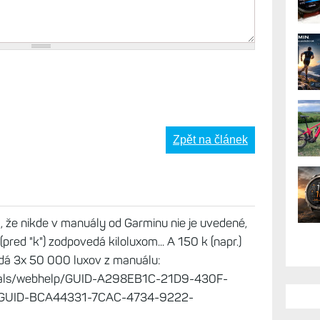
Zpět na článek
, že nikde v manuály od Garminu nie je uvedené,
a (pred "k") zodpovedá kiloluxom... A 150 k (napr.)
edá 3x 50 000 luxov z manuálu:
uals/webhelp/GUID-A298EB1C-21D9-430F-
GUID-BCA44331-7CAC-4734-9222-