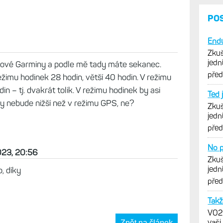
PO
Endu
Zkuš
jedn
 nové Garminy a podle mě tady máte sekanec.
vytk
pře
ežimu hodinek 28 hodin, větší 40 hodin. V režimu
n – tj. dvakrát tolik. V režimu hodinek by asi
Ted 
y nebude nižší než v režimu GPS, ne?
Zkuš
jedn
vytk
pře
No p
2023, 20:56
Zkuš
jedn
, díky
vytk
pře
Takž
VO2m
vaši
Zpět na článek