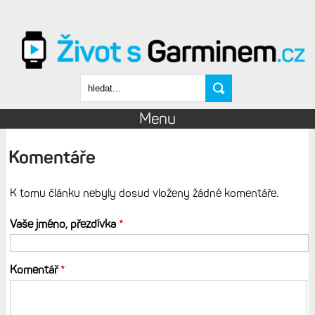
Přejít k hlavnímu obsahu
Vyhledávání
Menu
Komentáře
K tomu článku nebyly dosud vloženy žádné komentáře.
Vaše jméno, přezdívka
*
Komentář
*