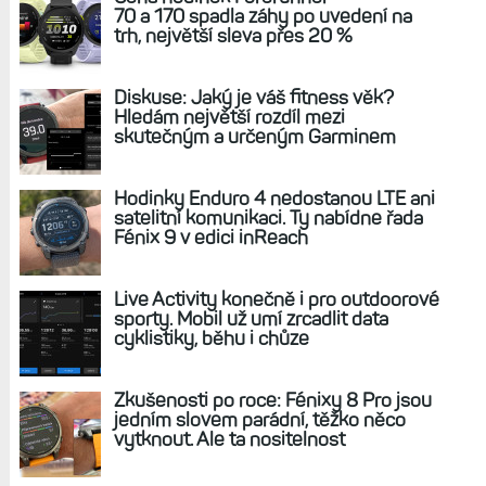
70 a 170 spadla záhy po uvedení na
trh, největší sleva přes 20 %
Diskuse: Jaký je váš fitness věk?
Hledám největší rozdíl mezi
skutečným a určeným Garminem
Hodinky Enduro 4 nedostanou LTE ani
satelitní komunikaci. Ty nabídne řada
Fénix 9 v edici inReach
Live Activity konečně i pro outdoorové
sporty. Mobil už umí zrcadlit data
cyklistiky, běhu i chůze
Zkušenosti po roce: Fénixy 8 Pro jsou
jedním slovem parádní, těžko něco
vytknout. Ale ta nositelnost