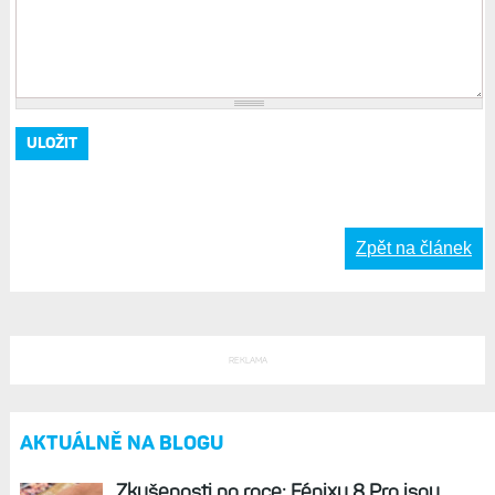
Zpět na článek
REKLAMA
AKTUÁLNĚ NA BLOGU
Zkušenosti po roce: Fénixy 8 Pro jsou