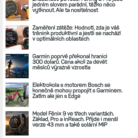
jedním slovem parádní, těžko něco
vytknout. Ale ta nositelnost
Zaměření zátěže: Hodnotí, zda je váš
trénink produktivní a jestli se nachází
v optimálních oblastech
Garmin poprvé překonal hranici
300 dolarů. Cena akcií za devět
měsíců výrazně vzrostla
Elektrokola s motorem Bosch se
konečně mohou propojit s Garminem.
Zatím ale jen s Edge
Model Fénix 9 ve třech variantách.
Základ, Pro a inReach. Přijde i menší
verze 43 mm a také solární MIP