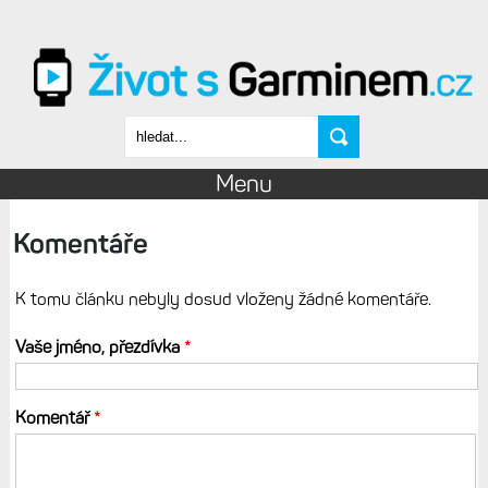
Přejít k hlavnímu obsahu
Vyhledávání
Menu
Komentáře
K tomu článku nebyly dosud vloženy žádné komentáře.
Vaše jméno, přezdívka
*
Komentář
*