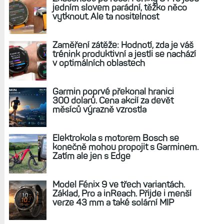
jedním slovem parádní, těžko něco
vytknout. Ale ta nositelnost
Zaměření zátěže: Hodnotí, zda je váš
trénink produktivní a jestli se nachází
v optimálních oblastech
Garmin poprvé překonal hranici
300 dolarů. Cena akcií za devět
měsíců výrazně vzrostla
Elektrokola s motorem Bosch se
konečně mohou propojit s Garminem.
Zatím ale jen s Edge
Model Fénix 9 ve třech variantách.
Základ, Pro a inReach. Přijde i menší
verze 43 mm a také solární MIP