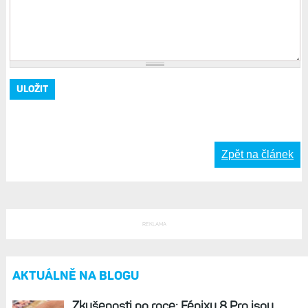
Zpět na článek
REKLAMA
AKTUÁLNĚ NA BLOGU
Zkušenosti po roce: Fénixy 8 Pro jsou