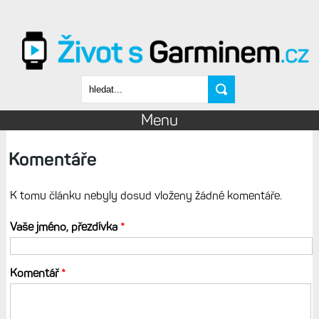
Přejít k hlavnímu obsahu
Vyhledávání
Menu
Komentáře
K tomu článku nebyly dosud vloženy žádné komentáře.
Vaše jméno, přezdívka
*
Komentář
*