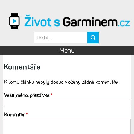
Přejít k hlavnímu obsahu
Vyhledávání
Menu
Komentáře
K tomu článku nebyly dosud vloženy žádné komentáře.
Vaše jméno, přezdívka
*
Komentář
*