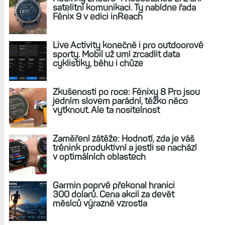
satelitní komunikaci. Ty nabídne řada
Fénix 9 v edici inReach
Live Activity konečně i pro outdoorové
sporty. Mobil už umí zrcadlit data
cyklistiky, běhu i chůze
Zkušenosti po roce: Fénixy 8 Pro jsou
jedním slovem parádní, těžko něco
vytknout. Ale ta nositelnost
Zaměření zátěže: Hodnotí, zda je váš
trénink produktivní a jestli se nachází
v optimálních oblastech
Garmin poprvé překonal hranici
300 dolarů. Cena akcií za devět
měsíců výrazně vzrostla