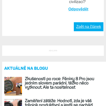
režim. Na stálé
použití to asi není
(pak hloupé hodinky
za zlomek ceny
udělají lepší službu),
jde o nějaké
kombinované
použití delší dobu
někde mimo
civilizaci?
Odpovědět
Zpět na článek