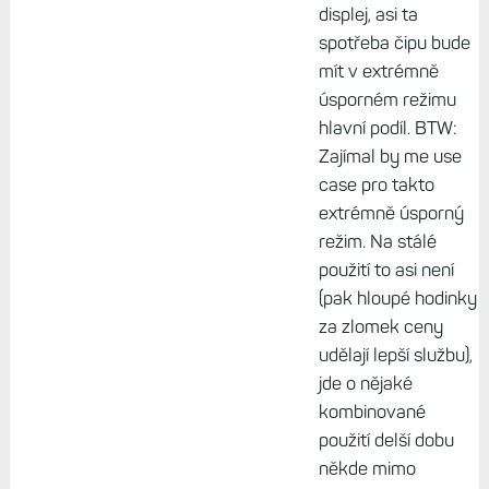
hloupýma
digitálkama docela
žravý. U zmíněných
Pebble měl na
spotřebě řádově
větší podíl než
displej. I když budu
u dnešních Tactixů
čekat úspornější čip
a podobně úsporný
displej, asi ta
spotřeba čipu bude
mít v extrémně
úsporném režimu
hlavní podíl. BTW:
Zajímal by me use
case pro takto
extrémně úsporný