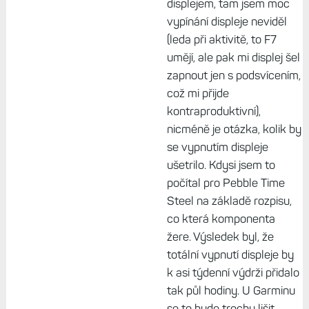
v6ak, 11. duben 2025,
07:28
Které hodinky? Pokud jde
o modely s AMOLED, tak
ty vypínat displej snad
umějí. Pokud jde o modely
s transflektivním
displejem, tam jsem moc
vypínání displeje neviděl
(leda při aktivitě, to F7
umějí, ale pak mi displej šel
zapnout jen s podsvícením,
což mi přijde
kontraproduktivní),
nicméně je otázka, kolik by