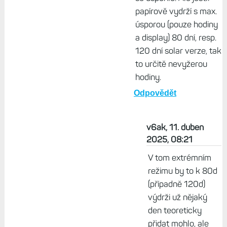
Černoboh, 11. duben
2025, 07:55
Tactix Delta Solar.
Vzhledem k tomu, že
by nešlo o reálný
spánek, ale o
nastavené rozmezí
spánku, tak je to
vlastně jedno, kolik by
se uspořilo. Ale jestli
papírově vydrží s max.
úsporou (pouze hodiny
a display) 80 dní, resp.
120 dní solar verze, tak
to určitě nevyžerou
hodiny.
Odpovědět