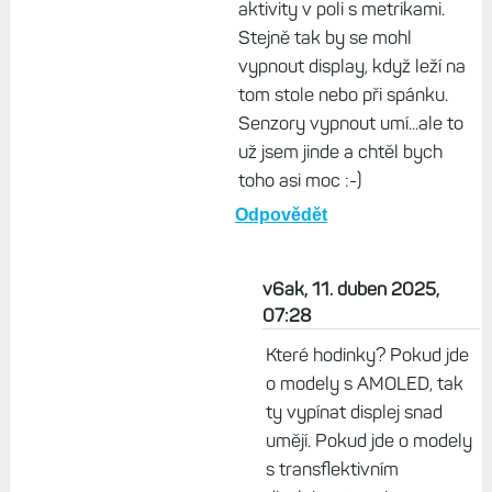
nahodí mi navíc 3 hodiny, když
jsou hodinky na stole. Čas
neřeším, jde mi o vzdálenost,
ale hodinky zbytečně jedou
GPS. Jasně že si mohu
zapnout autopauzu, ale ta je
někdy fakt opruz. Prostě
upozornění jako je výzva k
uložení aktivity po ukončení
aktivity v poli s metrikami.
Stejně tak by se mohl
vypnout display, když leží na
tom stole nebo při spánku.
Senzory vypnout umí...ale to
už jsem jinde a chtěl bych
toho asi moc :-)
Odpovědět