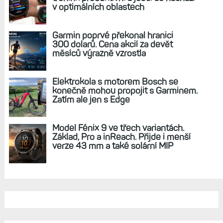
REKLAMA
AKTUÁLNĚ NA BLOGU
Zkušenosti po roce: Fénixy 8 Pro jsou
jedním slovem parádní, těžko něco
vytknout. Ale ta nositelnost