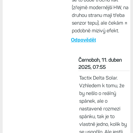
se vypnutím displeje
ušetrilo. Kdysi jsem to
počítal pro Pebble Time
Steel na základě rozpisu,
co která komponenta
žere. Výsledek byl, že
totální vypnutí displeje by
k asi týdenní výdrži přidalo
tak půl hodiny. U Garminu
se to bude trochu lišit
(zřejmě modernější HW, na
druhou stranu mají třeba
senzor tepu), ale čekám ±
podobně mizivý efekt.
Odpovědět