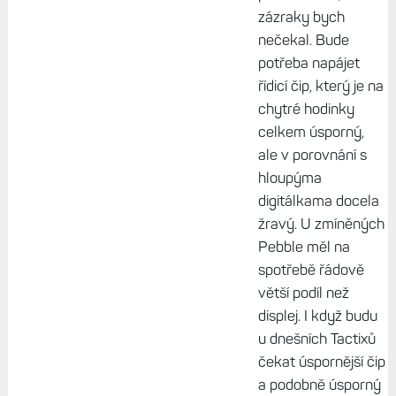
v6ak, 11. duben
2025, 08:21
V tom extrémním
režimu by to k 80d
(případně 120d)
výdrži už nějaký
den teoreticky
přidat mohlo, ale
zázraky bych
nečekal. Bude
potřeba napájet
řídicí čip, který je na
chytré hodinky
celkem úsporný,
ale v porovnání s