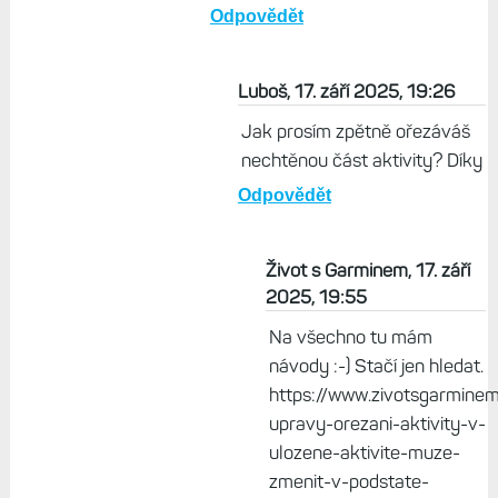
Život s Garminem, 10. duben
2025, 20:55
Občas se mi stává, že
zapomenou stopnout aktivitu a
změří mi kus jízdy autem. Pak si ji
ale prostě zpětně odříznu. Ale jo,
mohlo by to Garminu být
podezřelé, že jdu/běžím rychlostí
50 km/h a víc.
Odpovědět
Luboš, 17. září 2025, 19:26
Jak prosím zpětně ořezáváš
nechtěnou část aktivity? Díky
Odpovědět