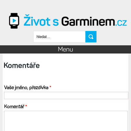
Přejít k hlavnímu obsahu
Vyhledávání
Menu
Komentáře
Vaše jméno, přezdívka
*
Komentář
*