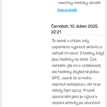
Život s Garminem, 17. září
2025, 19:55
Na všechno tu mám
návody :-) Stačí jen hledat.
https://www.zivotsgarminem
upravy-orezani-aktivity-v-
ulozene-aktivite-muze-
zmenit-v-podstate-
vsechny-metriky-zkratit
Odpovědět
Černoboh, 10. duben 2025,
22:21
To samé u chůze, kdy
zapomenu vypnout aktivitu a