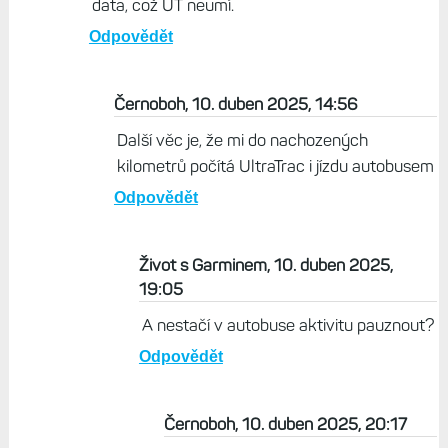
Určitě, protože někdy změny tlaku nejsou
vyvolané pouze změnou výšky, ale také
počasím.
Odpovědět
Život s Garminem, 10. duben 2025, 08:39
Za mě je UltraTrac spíš pro chůzi a expedice,
než pro závody. Tam chce mít člověk přesnější
data, což UT neumí.
Odpovědět
Černoboh, 10. duben 2025, 14:56
Další věc je, že mi do nachozených
kilometrů počítá UltraTrac i jízdu autobusem
Odpovědět