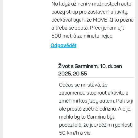
Život s Garminem, 10. duben 2025,
19:05
A nestačí v autobuse aktivitu pauznout?
Odpovědět
Černoboh, 10. duben 2025, 20:17
No když už není v možnostech auto
pauzy strop pro zastavení aktivity,
očekával bych, že MOVE IQ to pozná
a třeba se zeptá. Přeci jenom ujít
500 metrů za minutu nejde.
Odpovědět