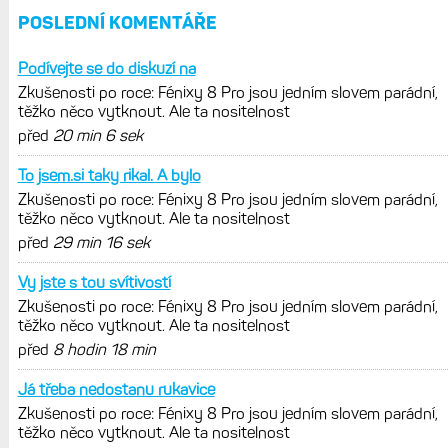
Zaměření zátěže: Hodnotí, zda je váš
trénink produktivní a jestli se nachází
v optimálních oblastech
Garmin poprvé překonal hranici
300 dolarů. Cena akcií za devět
měsíců výrazně vzrostla
Elektrokola s motorem Bosch se
konečně mohou propojit s Garminem.
Zatím ale jen s Edge
Model Fénix 9 ve třech variantách.
Základ, Pro a inReach. Přijde i menší
verze 43 mm a také solární MIP