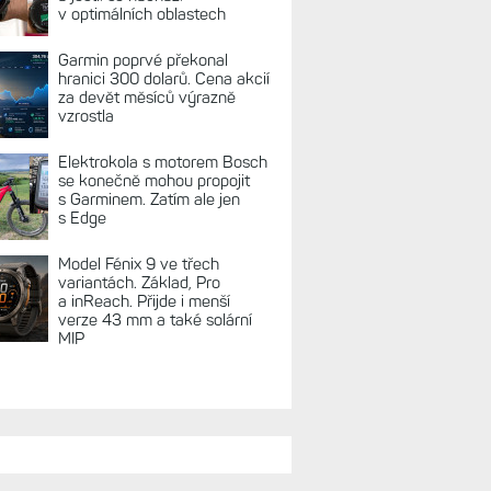
v optimálních oblastech
Garmin poprvé překonal
hranici 300 dolarů. Cena akcií
za devět měsíců výrazně
vzrostla
Elektrokola s motorem Bosch
se konečně mohou propojit
s Garminem. Zatím ale jen
s Edge
Model Fénix 9 ve třech
variantách. Základ, Pro
a inReach. Přijde i menší
verze 43 mm a také solární
MIP