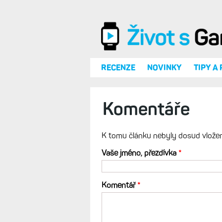
Přejít k hlavnímu obsahu
RECENZE
NOVINKY
TIPY A
Komentáře
K tomu článku nebyly dosud vlože
Vaše jméno, přezdívka
*
Komentář
*