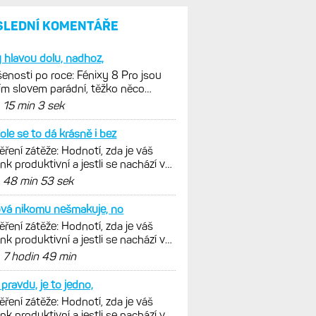
SLEDNÍ KOMENTÁŘE
y hlavou dolu, nadhoz,
enosti po roce: Fénixy 8 Pro jsou
ím slovem parádní, těžko něco
nout. Ale ta nositelnost
d
15 min 3 sek
ole se to dá krásně i bez
ření zátěže: Hodnotí, zda je váš
ink produktivní a jestli se nachází v
málních oblastech
d
48 min 53 sek
ová nikomu nešmakuje, no
ření zátěže: Hodnotí, zda je váš
ink produktivní a jestli se nachází v
málních oblastech
d
7 hodin 49 min
pravdu, je to jedno,
ření zátěže: Hodnotí, zda je váš
ink produktivní a jestli se nachází v