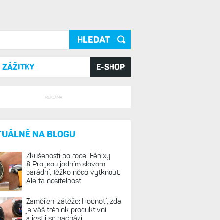
ání
ZÁŽITKY
E-SHOP
REKLAMA
TUÁLNĚ NA BLOGU
Zkušenosti po roce: Fénixy
8 Pro jsou jedním slovem
parádní, těžko něco vytknout.
Ale ta nositelnost
Zaměření zátěže: Hodnotí, zda
je váš trénink produktivní
a jestli se nachází