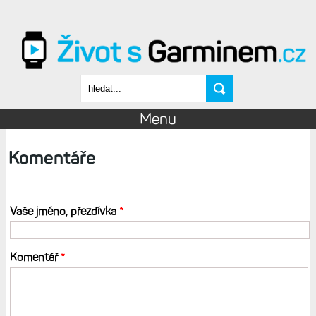
Přejít k hlavnímu obsahu
Vyhledávání
Menu
Komentáře
Vaše jméno, přezdívka
*
Komentář
*