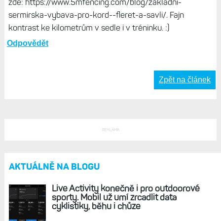
zde: https://www.5mfencing.com/blog/zakladni-
sermirska-vybava-pro-kord--fleret-a-savli/. Fajn
kontrast ke kilometrům v sedle i v tréninku. :)
Odpovědět
Zpět na článek
REKLAMA
AKTUÁLNĚ NA BLOGU
Live Activity konečně i pro outdoorové
sporty. Mobil už umí zrcadlit data
cyklistiky, běhu i chůze