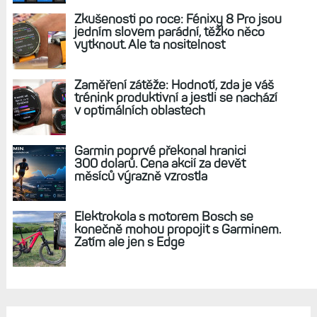
Zkušenosti po roce: Fénixy 8 Pro jsou
jedním slovem parádní, těžko něco
vytknout. Ale ta nositelnost
Zaměření zátěže: Hodnotí, zda je váš
trénink produktivní a jestli se nachází
v optimálních oblastech
Garmin poprvé překonal hranici
300 dolarů. Cena akcií za devět
měsíců výrazně vzrostla
Elektrokola s motorem Bosch se
konečně mohou propojit s Garminem.
Zatím ale jen s Edge