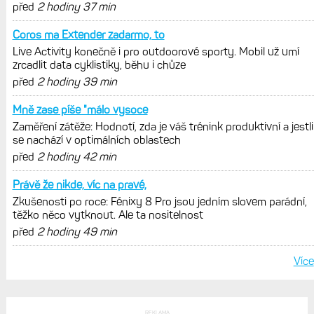
Garmin poprvé překonal hranici
300 dolarů. Cena akcií za devět
měsíců výrazně vzrostla
Elektrokola s motorem Bosch se
konečně mohou propojit s Garminem.
Zatím ale jen s Edge