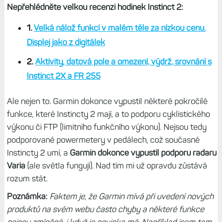
Nepřehlédněte velkou recenzi hodinek Instinct 2:
1.
Velká nálož funkcí v malém těle za nízkou cenu.
Displej jako z digitálek
2.
Aktivity, datová pole a omezení, výdrž, srovnání s
Instinct 2X a FR 255
Ale nejen to. Garmin dokonce vypustil některé pokročilé
funkce, které Instincty 2 mají, a to podporu cyklistického
výkonu či FTP (limitního funkčního výkonu). Nejsou tedy
podporované powermetery v pedálech, což současné
Instincty 2 umí, a
Garmin dokonce vypustil podporu radaru
Varia
(ale světla fungují). Nad tím mi už opravdu zůstává
rozum stát.
Poznámka:
Faktem je, že Garmin mívá při uvedení nových
produktů na svém webu často chyby a některé funkce