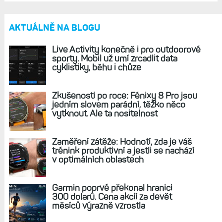
Hodinky pro rok 2025: Garmin chystá nové
Forerunnery, Fénixy 8 Pro, Instincty 3 či
modely s microLED