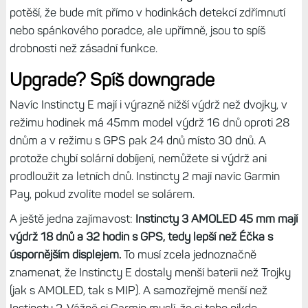
potěší, že bude mít přímo v hodinkách detekcí zdřímnutí
nebo spánkového poradce, ale upřímně, jsou to spíš
drobnosti než zásadní funkce.
Upgrade? Spíš downgrade
Navíc Instincty E mají i výrazně nižší výdrž než dvojky, v
režimu hodinek má 45mm model výdrž 16 dnů oproti 28
dnům a v režimu s GPS pak 24 dnů místo 30 dnů. A
protože chybí solární dobíjení, nemůžete si výdrž ani
prodloužit za letních dnů. Instincty 2 mají navíc Garmin
Pay, pokud zvolíte model se solárem.
A ještě jedna zajímavost:
Instincty 3 AMOLED 45 mm mají
výdrž 18 dnů a 32 hodin s GPS, tedy lepší než Éčka s
úspornějším displejem.
To musí zcela jednoznačně
znamenat, že Instincty E dostaly menší baterii než Trojky
(jak s AMOLED, tak s MIP). A samozřejmě menší než