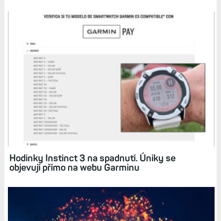
Jak budou vypadat outdoorové hodinky
Instinct 3? Uniklé fotografie leccos napovídají