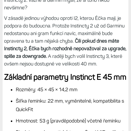
Instincty 2. Vážně si Garmin myslí, že si toho nikdo
nevšimne?
V zásadě jedinou výhodou oproti I2, kterou Éčka mají, je
podpora do budoucna. Protože Instincty 2 už od Garminu
nedostanou ani gram funkcí navíc, maximálně bude
opravena tu a tam nějaká chyba.
Čili pokud dnes máte
Instincty 2, Éčka bych rozhodně nepovažoval za upgrade,
spíše za downgrade.
A raději bych volil Instincty 3, které
ovšem nejsou dostupné ve velikosti 40 mm.
Základní parametry Instinct E 45 mm
Rozměry: 45 × 45 × 14,2 mm
Šířka řemínku: 22 mm, vyměnitelné, kompatibilita s
QuickFit
Hmotnost: 53 g (pravděpodobně) včetně řemínku