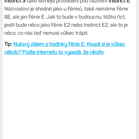
Instinct 3
také levnější provedení pod názvem
Instinct E
.
Názvosloví je shodné jako u Fénixů, také nemáme Fénix
8E, ale jen Fénix E. Jak to bude v budoucnu, těžko říct,
jestli bude něco jako Fénix E2 nebo Instinct E2, ale to je
něco, co nás teď nemusí vůbec trápit.
Tip:
Nulový zájem o hodinky Fénix E: Koupil si je vůbec
někdo? Podle internetu to vypadá, že nikoliv