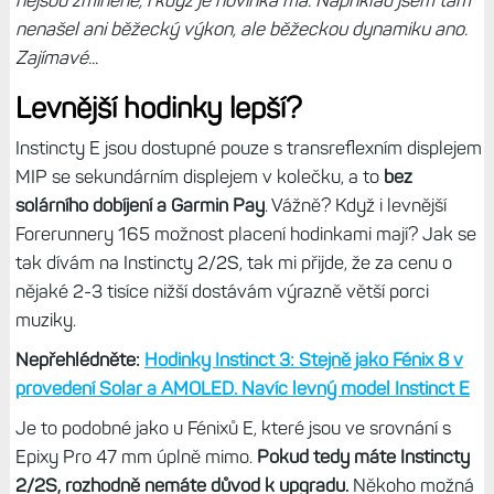
nejsou zmíněné, i když je novinka má. Například jsem tam
nenašel ani běžecký výkon, ale běžeckou dynamiku ano.
Zajímavé...
Levnější hodinky lepší?
Instincty E jsou dostupné pouze s transreflexním displejem
MIP se sekundárním displejem v kolečku, a to
bez
solárního dobíjení a Garmin Pay
. Vážně? Když i levnější
Forerunnery 165 možnost placení hodinkami mají? Jak se
tak dívám na Instincty 2/2S, tak mi přijde, že za cenu o
nějaké 2-3 tisíce nižší dostávám výrazně větší porci
muziky.
Nepřehlédněte:
Hodinky Instinct 3: Stejně jako Fénix 8 v
provedení Solar a AMOLED. Navíc levný model Instinct E
Je to podobné jako u Fénixů E, které jsou ve srovnání s
Epixy Pro 47 mm úplně mimo.
Pokud tedy máte Instincty
2/2S, rozhodně nemáte důvod k upgradu.
Někoho možná