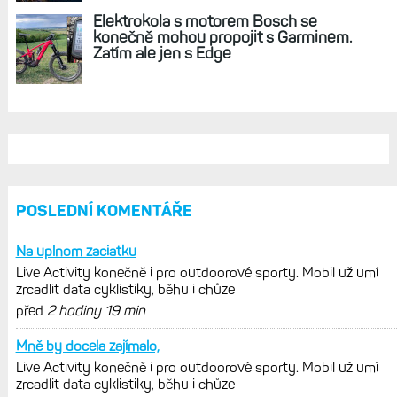
REKLAMA
AKTUÁLNĚ NA BLOGU
Live Activity konečně i pro outdoorové
sporty. Mobil už umí zrcadlit data
cyklistiky, běhu i chůze
Zkušenosti po roce: Fénixy 8 Pro jsou
jedním slovem parádní, těžko něco
vytknout. Ale ta nositelnost
Zaměření zátěže: Hodnotí, zda je váš
trénink produktivní a jestli se nachází
v optimálních oblastech