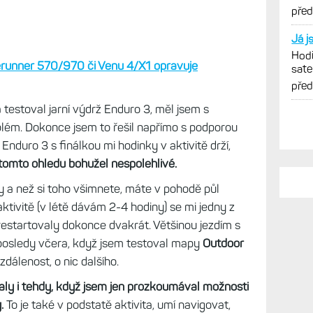
rerunner 570/970 či Venu 4/X1 opravuje
PO
estoval jarní výdrž Enduro 3, měl jsem s
Ja s
lém. Dokonce jsem to řešil napřímo s podporou
Hodi
Enduro 3 s finálkou mi hodinky v aktivitě drží,
sate
tomto ohledu bohužel nespolehlivé.