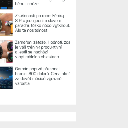
REKLAMA
TUÁLNĚ NA BLOGU
Hodinky Enduro
4 nedostanou LTE ani satelitní
komunikaci. Ty nabídne řada
Fénix 9 v edici inReach
Live Activity konečně i pro
outdoorové sporty. Mobil už