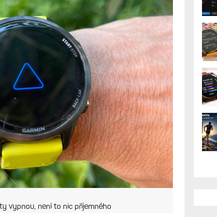
aktivitě. A to s finálním
y tento problém řešila, zatím není na
AK