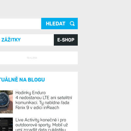
ání
ZÁŽITKY
E-SHOP