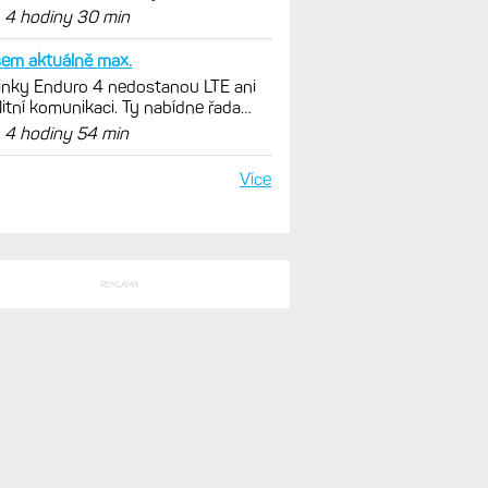
SLEDNÍ KOMENTÁŘE
e tesim na Apple watch
nky Enduro 4 nedostanou LTE ani
litní komunikaci. Ty nabídne řada