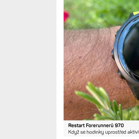
mi restartují v 
firmwarem
28.6.2026
Bohužel, žádná beta, která b
světě