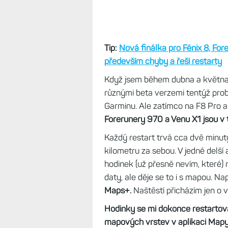
Tip:
Nová finálka pro Fénix 8, Fo
především chyby a řeší restarty
Když jsem během dubna a května t
různými beta verzemi tentýž prob
Garminu. Ale zatímco na F8 Pro a 
Forerunery 970 a Venu X1 jsou v 