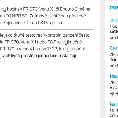
ty vypnou, není to nic příjemného
arty hodinek FR 970, Venu X1 či Enduro 3 má na
ru TQ HPR 50. Zajímavé. Ještě cca před dvě
 Zajímavé je, že na F8 Pro je to ok.
le jako druhé testovací/kontrolní zařízení často
la FR 970, Venu X1 nebo F8 Pro, výjimečně
FR 970 a Venu X1 na fw 17.33, který proběhl
v aktivitě prostě a jednoduše restartují.