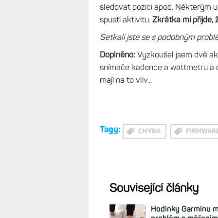
Každý restart trvá cca dvě minut
kilometru za sebou. V jedné delší 
hodinek (už přesně nevím, které) 
daty, ale děje se to i s mapou. 
Maps+.
Naštěstí přicházím jen o v
Hodinky se mi dokonce restartova
mapových vrstev v aplikaci Mapy
sledovat pozici apod. Některým už
spustí aktivitu.
Zkrátka mi přijde, 
Setkali jste se s podobným prob
Doplněno:
Vyzkoušel jsem dvě akt
snímače kadence a wattmetru a ob
mají na to vliv...