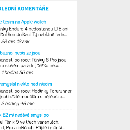
umí zrcadlit data cyklistiky,
běhu i chůze
Zkušenosti po roce: Fénixy
8 Pro jsou jedním slovem
parádní, těžko něco vytknout.
Ale ta nositelnost
Zaměření zátěže: Hodnotí, zda
je váš trénink produktivní
a jestli se nachází
v optimálních oblastech
Garmin poprvé překonal
hranici 300 dolarů. Cena akcií
za devět měsíců výrazně
vzrostla