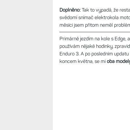
Restart Forerunnerů 970
Když se hodinky uprostřed aktivi
Doplněno:
Tak to vypadá, že rest
svědomí snímač elektrokola moto
měsíci jsem přitom neměl problém.
Primárně jezdím na kole s Edge, a
používám nějaké hodinky, zpravid
Enduro 3. A po posledním updatu 
koncem května, se mi
oba modely 