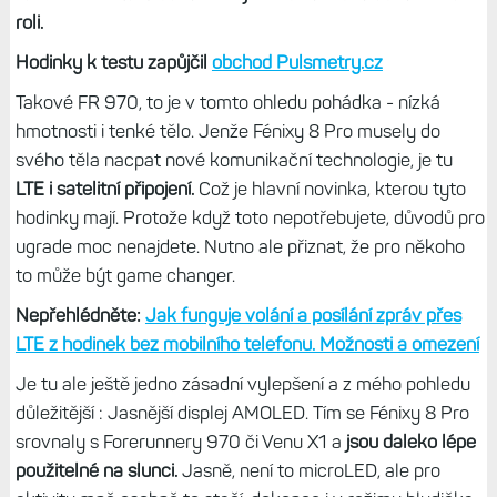
roli.
Hodinky k testu zapůjčil
obchod Pulsmetry.cz
Takové FR 970, to je v tomto ohledu pohádka - nízká
hmotnosti i tenké tělo. Jenže Fénixy 8 Pro musely do
svého těla nacpat nové komunikační technologie, je tu
LTE i satelitní připojení.
Což je hlavní novinka, kterou tyto
hodinky mají. Protože když toto nepotřebujete, důvodů pro
ugrade moc nenajdete. Nutno ale přiznat, že pro někoho
to může být game changer.
Nepřehlédněte:
Jak funguje volání a posílání zpráv přes
LTE z hodinek bez mobilního telefonu. Možnosti a omezení
Je tu ale ještě jedno zásadní vylepšení a z mého pohledu
důležitější : Jasnější displej AMOLED. Tím se Fénixy 8 Pro
srovnaly s Forerunnery 970 či Venu X1 a
jsou daleko lépe
použitelné na slunci.
Jasně, není to microLED, ale pro