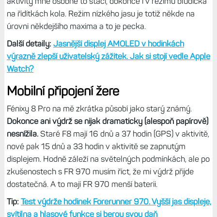
aktivity mně osobně to stačí, dokonce i v režimu bludička
na řídítkách kola. Režim nízkého jasu je totiž někde na
úrovni někdejšího maxima a to je pecka.
Další detaily:
Jasnější displej AMOLED v hodinkách
výrazně zlepší uživatelský zážitek. Jak si stojí vedle Apple
Watch?
Mobilní připojení žere
Fénixy 8 Pro na mě zkrátka působí jako starý známý.
Dokonce ani výdrž se nijak dramaticky (alespoň papírově)
nesnížila.
Staré F8 mají 16 dnů a 37 hodin (GPS) v aktivitě,
nové pak 15 dnů a 33 hodin v aktivitě se zapnutým
displejem. Hodně záleží na světelných podmínkách, ale po
zkušenostech s FR 970 musím říct, že mi výdrž přijde
dostatečná. A to mají FR 970 menší baterii.
Tip:
Test výdrže hodinek Forerunner 970. Vyšší jas displeje,
svítilna a hlasové funkce si berou svou daň