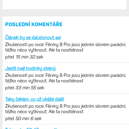
Elektrokola s motorem Bosch se
konečně mohou propojit s Garminem.
Zatím ale jen s Edge
Model Fénix 9 ve třech variantách.
Základ, Pro a inReach. Přijde i menší
verze 43 mm a také solární MIP