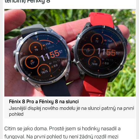
tenčími) Fénixy 8
Fénix 8 Pro a Fénixy 8 na slunci
Jasnější displej nového modelu je na slunci patrný na první
pohled
Cítím se jako doma. Prostě jsem si hodinky nasadil a
fungoval. Na první pohled tu není žádný rozdíl mezi