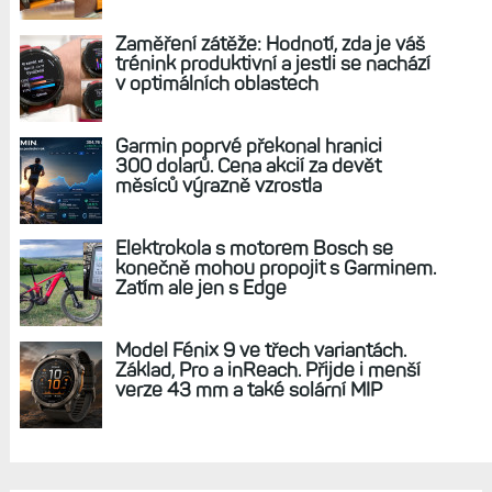
REKLAMA
AKTUÁLNĚ NA BLOGU
Zkušenosti po roce: Fénixy 8 Pro jsou
jedním slovem parádní, těžko něco
vytknout. Ale ta nositelnost
Zaměření zátěže: Hodnotí, zda je váš
trénink produktivní a jestli se nachází
v optimálních oblastech
Garmin poprvé překonal hranici
300 dolarů. Cena akcií za devět
měsíců výrazně vzrostla