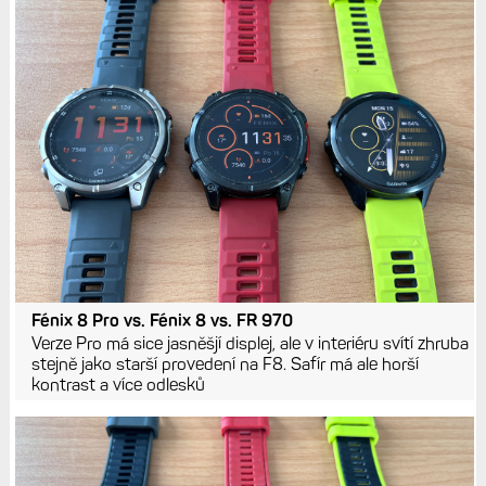
Fénix 8 Pro vs. Fénix 8 vs. FR 970
Verze Pro má sice jasněšjí displej, ale v interiéru svítí zhruba
stejně jako starší provedení na F8. Safír má ale horší
kontrast a více odlesků