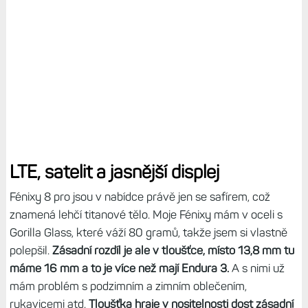
LTE, satelit a jasnější displej
Fénixy 8 pro jsou v nabídce právě jen se safírem, což
znamená lehčí titanové tělo. Moje Fénixy mám v oceli s
Gorilla Glass, které váží 80 gramů, takže jsem si vlastně
polepšil.
Zásadní rozdíl je ale v tloušťce, místo 13,8 mm tu
máme 16 mm a to je více než mají Endura 3.
A s nimi už
mám problém s podzimním a zimním oblečením,
rukavicemi atd.
Tloušťka hraje v nositelnosti dost zásadní