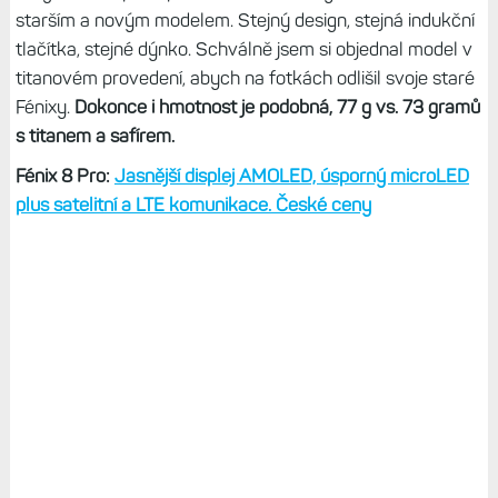
starším a novým modelem. Stejný design, stejná indukční
tlačítka, stejné dýnko. Schválně jsem si objednal model v
titanovém provedení, abych na fotkách odlišil svoje staré
Fénixy.
Dokonce i hmotnost je podobná, 77 g vs. 73 gramů
s titanem a safírem.
Fénix 8 Pro:
Jasnější displej AMOLED, úsporný microLED
plus satelitní a LTE komunikace. České ceny