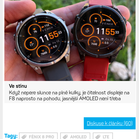
Ve stínu
Když nepere slunce na plné kulky, je čitelnost displeje na
F8 naprosto na pohodu, jasnější AMOLED není třeba
Diskuse k článku (60)
Tagy:
FÉNIX 8 PRO
AMOLED
LTE