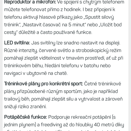
Odolná konstrukce:
Všechny modely jsou vybaveny
vodotěsnými kovovými tlačítky, novým bočním krytem
snímače a byly testovány podle amerických vojenských
norem na odolnost proti teplu, nárazům a vodě. Špičkové
materiály, jako jsou rámečky z titanu nebo nerezové oceli
a safírové sklo nebo sklo Gorilla Glass odolné proti
poškrábání, vydrží i ty nejnáročnější podmínky.
Reproduktor a mikrofon:
Ve spojení s chytrým telefonem
můžete telefonovat přímo z hodinek. I bez připojení k
telefonu aktivují hlasové příkazy jako „Spustit silový
trénink“, „Nastavit časovač na 5 minut“ nebo „Uložit bod
cesty“ důležité a často používané funkce.
LED svítilna:
Jas svítilny lze snadno nastavit na displeji.
Různé intenzity, červené světlo a stroboskopický režim
pomáhají zlepšit viditelnost v tmavém prostředí, ať už při