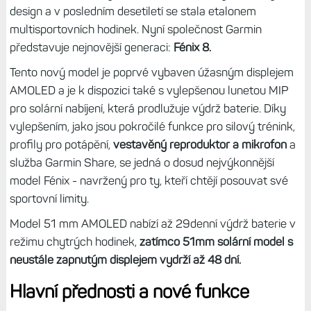
design a v posledním desetiletí se stala etalonem
multisportovních hodinek. Nyní společnost Garmin
představuje nejnovější generaci:
Fénix 8
.
Tento nový model je poprvé vybaven úžasným displejem
AMOLED a je k dispozici také s vylepšenou lunetou MIP
pro solární nabíjení, která prodlužuje výdrž baterie. Díky
vylepšením, jako jsou pokročilé funkce pro silový trénink,
profily pro potápění,
vestavěný reproduktor a mikrofon
a
služba Garmin Share, se jedná o dosud nejvýkonnější
model Fénix - navržený pro ty, kteří chtějí posouvat své
sportovní limity.
Model 51 mm AMOLED nabízí až 29denní výdrž baterie v
režimu chytrých hodinek,
zatímco 51mm solární model s
neustále zapnutým displejem vydrží až 48 dní.
Hlavní přednosti a nové funkce