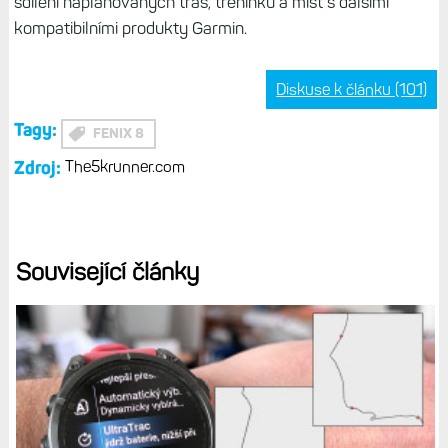
Golf a SkiView s informacemi o sjezdovkách a běžeckém
lyžování budete mít vždy přehled o trase. Další mapy lze
snadno stáhnout prostřednictvím Wi-Fi. Zadejte
požadovanou vzdálenost během tréninku nebo průzkumu
a hodinky vás navedou tam i zpět v nastaveném čase.
Pokud se odchýlíte od původně naplánované trasy,
hodinky ji automaticky přepočítají s ohledem na cílovou
vzdálenost do výchozího bodu.
Garmin Share:
Nová funkce umožňuje snadné a rychlé
sdílení naplánovaných tras, tréninků a míst s dalšími
kompatibilními produkty Garmin.
Diskuse k článku (101)
Tagy:
FENIX 8
Zdroj:
The5krunner.com