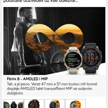
podstatě dozvěděli už vše důležité...
Fénix 8 - AMOLED i MIP
Tak, a je jasno. Verze 47 mm a 51 mm budou mít kromě
displeje AMOLED také transreflexní MIP se solárním
dobíjením