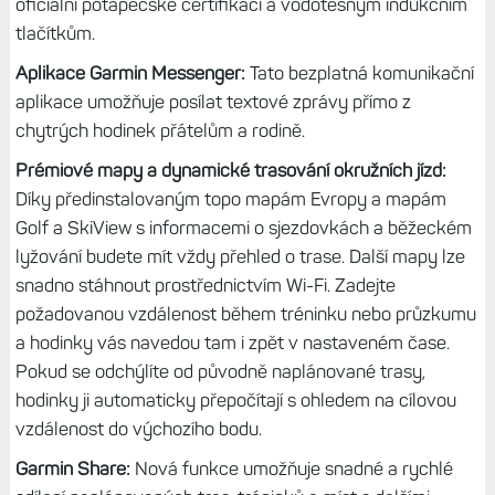
tréninkovém běhu, hledání telefonu v batohu nebo
navigaci v ubytovně na chatě.
Tréninkové plány pro konkrétní sport:
Četné tréninkové
plány přizpůsobené různým sportům, jako je například
trailový běh, pomáhají zlepšit sílu a vytrvalost a zároveň
snižují riziko zranění.
Potápěčské funkce:
Podporuje rekreační potápění (s
jedním plynem) a freediving až do hloubky 40 metrů díky
oficiální potápěčské certifikaci a vodotěsným indukčním
tlačítkům.
Aplikace Garmin Messenger:
Tato bezplatná komunikační
aplikace umožňuje posílat textové zprávy přímo z
chytrých hodinek přátelům a rodině.
Prémiové mapy a dynamické trasování okružních jízd:
Díky předinstalovaným topo mapám Evropy a mapám