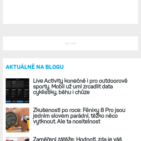
Zkratky: Rychlý přístup k funkcím aneb
Snadnější ovládání hodinek + několik
zajímavých tipů