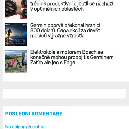
Nová generace hodinek Fénix 8 a Epix 3:
Garmin s uvedením nijak nespěchá, letos se
jich ale dočkáme