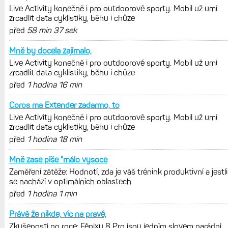
REKLAMA
AKTUÁLNĚ NA BLOGU
Live Activity konečně i pro outdoorové
sporty. Mobil už umí zrcadlit data
cyklistiky, běhu i chůze
Zkušenosti po roce: Fénixy 8 Pro jsou
jedním slovem parádní, těžko něco
vytknout. Ale ta nositelnost
Zaměření zátěže: Hodnotí, zda je váš
trénink produktivní a jestli se nachází
v optimálních oblastech
Garmin poprvé překonal hranici