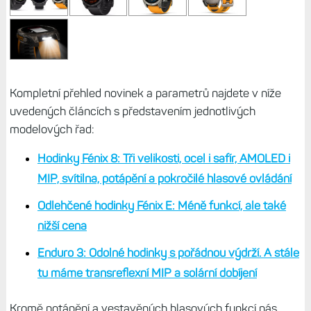
Kompletní přehled novinek a parametrů najdete v níže
uvedených článcích s představením jednotlivých
modelových řad:
Hodinky Fénix 8: Tři velikosti, ocel i safír, AMOLED i
MIP, svítilna, potápění a pokročilé hlasové ovládání
Odlehčené hodinky Fénix E: Méně funkcí, ale také
nižší cena
Enduro 3: Odolné hodinky s pořádnou výdrží. A stále
tu máme transreflexní MIP a solární dobíjení
Kromě potápění a vestavěných hlasových funkcí nás