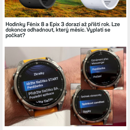
Jak používat režim UltraTrac na hodinkách
Garmin a k čemu se hodí? Praktický test: Fénix
8 vs. FR 255