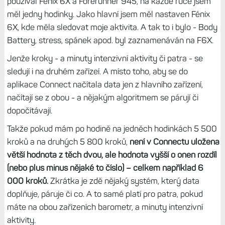
používal Fénix 6X a Forerunner 945, na každé ruce jsem
měl jedny hodinky. Jako hlavní jsem měl nastaven Fénix
6X, kde měla sledovat moje aktivita. A tak to i bylo - Body
Battery, stress, spánek apod. byl zaznamenáván na F6X.
Jenže kroky - a minuty intenzivní aktivity či patra - se
sledují i na druhém zařízeí. A místo toho, aby se do
aplikace Connect načítala data jen z hlavního zařízení,
načítají se z obou - a nějakým algoritmem se párují či
dopočítávají.
Takže pokud mám po hodině na jedněch hodinkách 5 500
kroků a na druhých 5 800 kroků,
není v Connectu uložena
větší hodnota z těch dvou, ale hodnota vyšší o onen rozdíl
(nebo plus minus nějaké to číslo) – celkem například 6
000 kroků.
Zkrátka je zdě nějaký systém, který data
doplňuje, páruje či co. A to samé platí pro patra, pokud
máte na obou zařízeních barometr, a minuty intenzivní
aktivity.