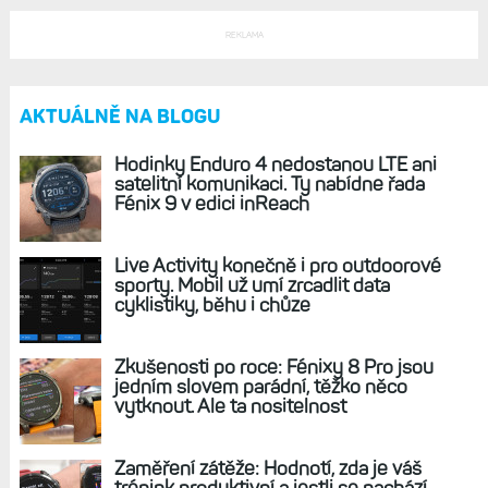
Garmin Forerunner 735 XT: Lehké a nabité
funkcemi. Ideální pro triatlon