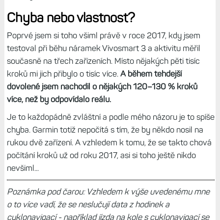
Chyba nebo vlastnost?
Poprvé jsem si toho všiml právě v roce 2017, kdy jsem
testoval při běhu náramek Vívosmart 3 a aktivitu měřil
současně na třech zařízeních. Místo nějakých pěti tisíc
kroků mi jich přibylo o tisíc více.
A během tehdejší
dovolené jsem nachodil o nějakých 120–130 % kroků
více, než by odpovídalo reálu.
Je to každopádně zvláštní a podle mého názoru je to spíše
chyba. Garmin totiž nepočítá s tím, že by někdo nosil na
rukou dvě zařízení. A vzhledem k tomu, že se takto chová
počítání kroků už od roku 2017, asi si toho ještě nikdo
nevšiml...
Poznámka pod čarou: Vzhledem k výše uvedenému mne
o to více vadí, že se neslučují data z hodinek a
cyklonavigací - například jízda na kole s cyklonavigací se