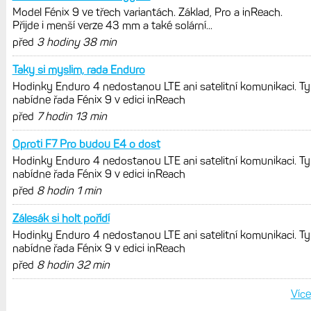
jedním slovem parádní, těžko něco
vytknout. Ale ta nositelnost
Zaměření zátěže: Hodnotí, zda je váš
trénink produktivní a jestli se nachází
v optimálních oblastech
Garmin poprvé překonal hranici
300 dolarů. Cena akcií za devět
měsíců výrazně vzrostla