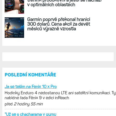
REKLAMA
AKTUÁLNĚ NA BLOGU
Hodinky Enduro 4 nedostanou LTE ani
satelitní komunikaci. Ty nabídne řada
Fénix 9 v edici inReach
Live Activity konečně i pro outdoorové
sporty. Mobil už umí zrcadlit data
cyklistiky, běhu i chůze
Zkušenosti po roce: Fénixy 8 Pro jsou