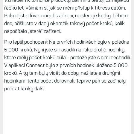
řádku let, všímám si, jak se mění přístup k fitness datům.
Pokud jste dříve změnili zařízení, co sleduje kroky, během
dne, přišli jste v daný okamžik takový počet kroků, kolik
napočítalo „staré“ zařízení.
Pro lepší pochopení: Na prvních hodinkách bylo v poledne
5 000 kroků. Nyní jste si nasadili na ruku druhé hodinky,
které měly počet kroků nula - protože jste s nimi nechodili.
V aplikaci Connect bylo z prvních hodinek uloženo 5 000
kroků. A ty tam byly vidět do doby, než jste s druhými
hodinkami tento počet dorovnali. Teprve pak se začínaly
počítat kroky další.