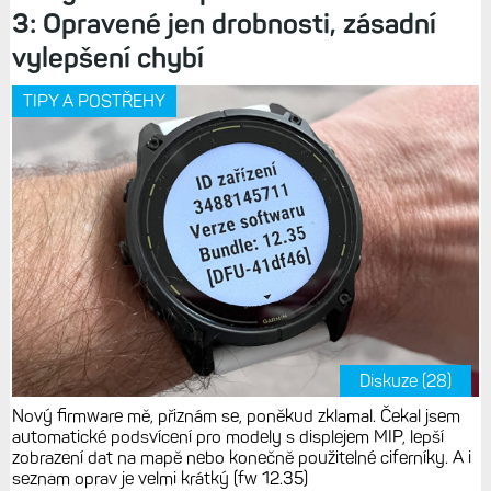
3: Opravené jen drobnosti, zásadní
vylepšení chybí
TIPY A POSTŘEHY
Diskuze (28)
Nový firmware mě, přiznám se, poněkud zklamal. Čekal jsem
automatické podsvícení pro modely s displejem MIP, lepší
zobrazení dat na mapě nebo konečně použitelné ciferníky. A i
seznam oprav je velmi krátký (fw 12.35)