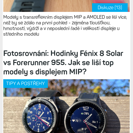
Diskuze (13)
Modely s transreflexním displejem MIP a AMOLED se liší více,
než by se zdálo na první pohled - zejména tloušťkou,
hmotností, výdrží a v neposlední řadě i velikostí displeje u
středního modelu
Fotosrovnání: Hodinky Fénix 8 Solar
vs Forerunner 955. Jak se liší top
modely s displejem MIP?
TIPY A POSTŘEHY