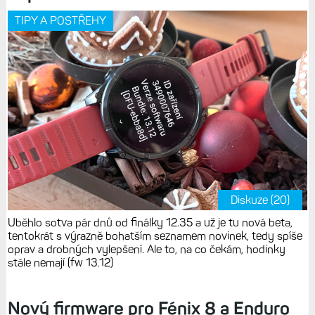
TIPY A POSTŘEHY
Diskuze (20)
Uběhlo sotva pár dnů od finálky 12.35 a už je tu nová beta,
tentokrát s výrazně bohatším seznamem novinek, tedy spíše
oprav a drobných vylepšení. Ale to, na co čekám, hodinky
stále nemají (fw 13.12)
Nový firmware pro Fénix 8 a Enduro