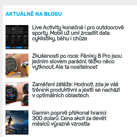
AKTUÁLNĚ NA BLOGU
Live Activity konečně i pro outdoorové
sporty. Mobil už umí zrcadlit data
cyklistiky, běhu i chůze
Zkušenosti po roce: Fénixy 8 Pro jsou
jedním slovem parádní, těžko něco
vytknout. Ale ta nositelnost
Zaměření zátěže: Hodnotí, zda je váš
trénink produktivní a jestli se nachází
v optimálních oblastech
Garmin poprvé překonal hranici
300 dolarů. Cena akcií za devět
měsíců výrazně vzrostla