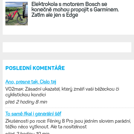
Elektrokola s motorem Bosch se
konečně mohou propojit s Garminem.
Zatím ale jen s Edge
POSLEDNÍ KOMENTÁŘE
Ano, presne tak. Cislo tej
VO2max: Zásadní ukazatel, který změří vaši běžeckou či
cyklistickou kondici
před
2 hodiny 8 min
To samé říkal i generální šéf
Zkušenosti po roce: Fénixy 8 Pro jsou jedním slovem parádní,
těžko něco vytknout. Ale ta nositelnost
před
2 hodiny 10 min