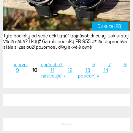
Diskuze (28)
Tyto hodinky od sebe dělí téměř trojnásobek ceny. Jak si stojí
vedle sebe? I když Garmin hodinky FR 955 už jen doprodává,
stále si zaslouží pozornost díky skvělé ceně
« první
‹ předchozí
…
6
7
8
9
10
11
12
13
14
…
Stránky
následující ›
poslední »
REKLAMA