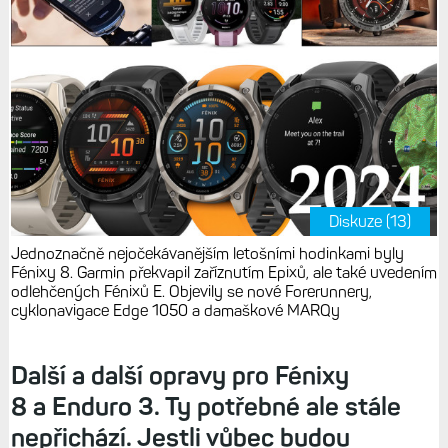
Diskuze (13)
Jednoznačně nejočekávanějším letošními hodinkami byly
Fénixy 8. Garmin překvapil zaříznutím Epixů, ale také uvedením
odlehčených Fénixů E. Objevily se nové Forerunnery,
cyklonavigace Edge 1050 a damaškové MARQy
Další a další opravy pro Fénixy
8 a Enduro 3. Ty potřebné ale stále
nepřichází. Jestli vůbec budou