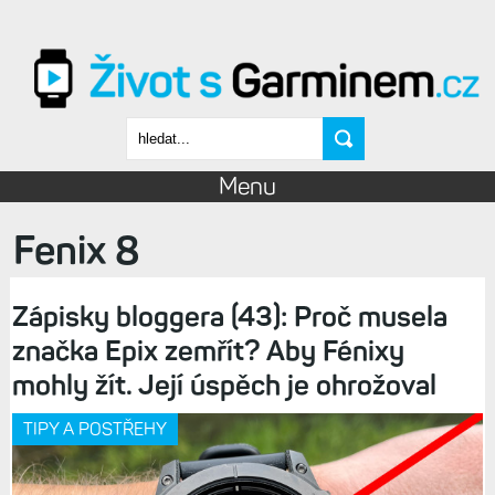
Přejít k hlavnímu obsahu
Vyhledávání
Menu
Fenix 8
Zápisky bloggera (43): Proč musela
značka Epix zemřít? Aby Fénixy
mohly žít. Její úspěch je ohrožoval
TIPY A POSTŘEHY