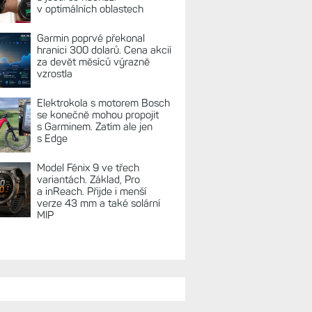
REKLAMA
TUÁLNĚ NA BLOGU
Zkušenosti po roce: Fénixy
8 Pro jsou jedním slovem
parádní, těžko něco vytknout.
Ale ta nositelnost
Zaměření zátěže: Hodnotí, zda
je váš trénink produktivní