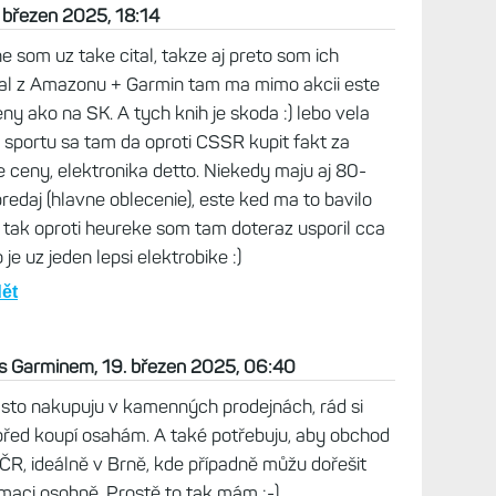
18 eur mi to nestalo. No a toto su asi moje jedine
0 objednavok. Samozrejme si to treba cele
sina elektra (rozbaleneho) bola v cene -40 az
takze v pripade poruchy pokus o reklamaciu,
vhodne rozbaleny kus a kupit este raz. Ale ...
ko elektro, ktore som tam kupil ide ako hodinky.
is, tak potom bazos s blockom, alebo platit
.
inem, 18. březen 2025, 14:34
inu reklamoval 4× hodinky a 2× Edge... raději
ás, než někde v dálce. Na Amazonu kupuju jen