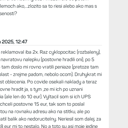
, 20:32
runner 955 za 386 eur, slovenska za 456.
965 za 516 eur, ten isty obchod na SK 599 :D
och sa daju za 550). Na Slovensku su vseobecne
a, nastastie sme (zatial) v EU a nie je problem
za zlomkove ceny ...
 2025, 11:04
ujeme výhradně tu: https://www.helvetia-
-hodinky-garmin/
en 2025, 11:48