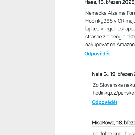
niekoľko ročný tovar pred
grcanie. A to sa netýka le
predávali na Decathlone z
normálne.
Odpovědět