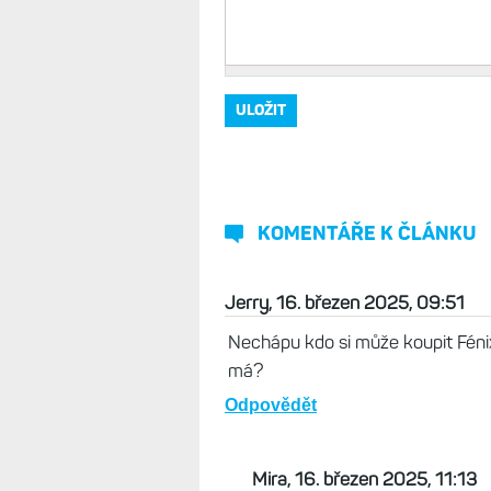
Vaše jméno, přezdívka
*
Komentář
*
KOMENTÁŘE K ČLÁNKU