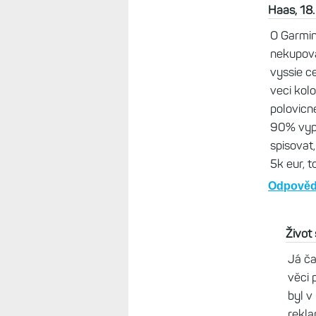
rifle v hodnote 
trampoty zo 10
prepocitat. Vec
50% oproti SK, 
alebo pockat na 
doteraz mi vset
Takze ak sa boj
slovenske ceny
Odpovědět
Život s Garm
Já už u Garm
koupit v u n
knihy :-)
Odpovědět