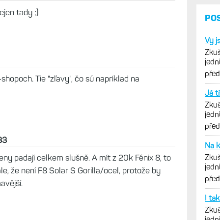
 E koupit. Je tady vůbec někdo, kdo ty hodinky
ejen tady ;)
opoch. Tie "zľavy", čo sú napríklad na