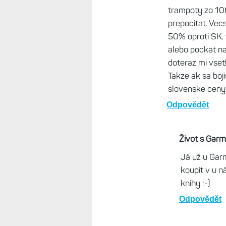
no dobre kupil by 
reklamacia pri prob
tym konkretne sku
Odpovědět
Haas, 18. březe
Za 8 rokov som 
vytlacil som ich
dnoch ako im to
bol poskodeny p
poslali zlu velk
som musel posto
reklamacie vrati
nalepku a henti
Slovenskou post
mesiaci sa mi vr