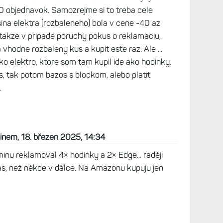
som si tie hodinky cez Amazon ale co potom
lemoch ako,...zlozito sa to riesi alebo ako mas s
senosti?
n 2025, 12:47
reklamoval iba 2x. Raz cyklopocitac (rozbaleny),
 navratovu nalepku (postovne hradili oni), po 5
 tam doslo mi rovno vratili peniaze (pretoze tam
last - zrejme padom, nebolo ocom). Druhykrat mi
ost oblecenia. Po covide osekali naklady a teraz
vne hradit ja, s tym ,ze mi ich po uznani
a (ale len do 10 eur). Vyltacil som si ich UPS
 chceli postovne 15 eur, tak som to poslal
ou na rovnaku adresu ako na stitku, ale po
atil balik ako nedorucitelny. Neriesil som dalej, za