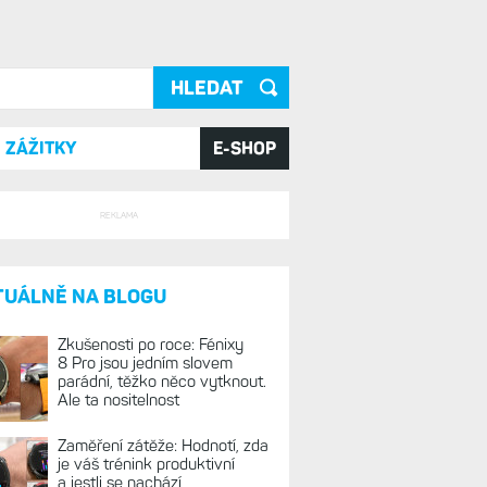
ání
ZÁŽITKY
E-SHOP