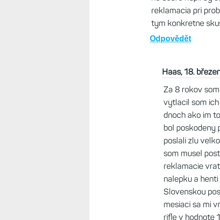
Haas, 16. březen 2025
Nemecka Alza ma Fore
Hodinky365 v CR maju 
(aj ked v inych eshop
strasne zle ceny elektr
nakupovat na Amazone 
Odpovědět
Nela G., 19. březen
Zo Slovenska nakup
hodinky.cz/panske
Odpovědět
MisoKowo, 18. břez