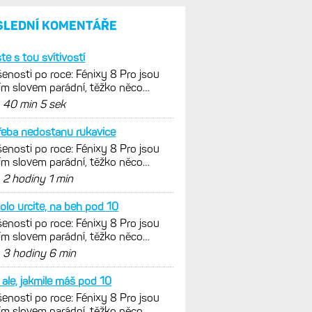
a jestli se nachází
v optimálních oblastech
Garmin poprvé překonal
hranici 300 dolarů. Cena akcií
za devět měsíců výrazně
vzrostla
Elektrokola s motorem Bosch
se konečně mohou propojit
s Garminem. Zatím ale jen
s Edge
Model Fénix 9 ve třech
variantách. Základ, Pro
a inReach. Přijde i menší
verze 43 mm a také solární
MIP