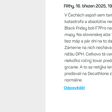
Zdeněk, 16. březen 2025, 12:
Když je nějaká akce, tak CZ c
je prostě parádička. Mrzí mě a
cena mohla být výrazně zajím
Odpovědět
Filthy, 16. březen 2025, 1
V Čechách aspoň sem tam 
katastrofa a absolútna n
Black Friday boli F7Pro n
mapy. Na slovenskej alze t
bez máp a pár dní na to d
Zámerne na nich nechávali
nižšiu DPH. Celkovo tá ce