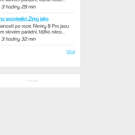
SLEDNÍ KOMENTÁŘE
ste s tou svítivostí
enosti po roce: Fénixy 8 Pro jsou
ím slovem parádní, těžko něco