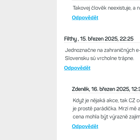
Jerry, 16. březen 2025, 09:51
Nechápu kdo si může koupit Fénix
má?
Odpovědět
Mira, 16. březen 2025, 11:13
Takovej člověk neexistuje, a n
Odpovědět
Filthy , 15. březen 2025, 22:25
Jednoznačne na zahraničných e-sh
Slovensku sú vrcholne trápne.
Odpovědět