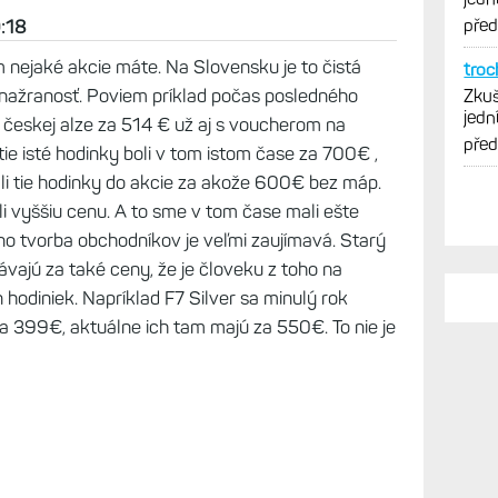
33
eny padají celkem slušně. A mít z 20k Fénix 8, to
le, že není F8 Solar S Gorilla/ocel, protože by
avější.
9:18
nejaké akcie máte. Na Slovensku je to čistá
enažranosť. Poviem príklad počas posledného
a českej alze za 514 € už aj s voucherom na
ie isté hodinky boli v tom istom čase za 700€ ,
PO
ali tie hodinky do akcie za akože 600€ bez máp.
Vy j
 vyššiu cenu. A to sme v tom čase mali ešte
Zkuš
no tvorba obchodníkov je veľmi zaujímavá. Starý
jedn