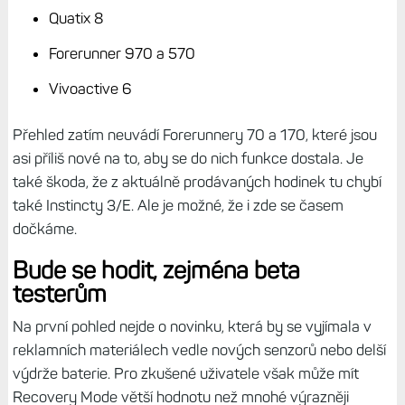
Podle dostupných informací je Recovery Mode určen
pouze pro nejnovější generace zařízení Garmin. Starší
modely tuto funkci už nezískají. Podporované jsou
aktuálně tyto řady:
Fénix 8 (včetně verzí Solar, AMOLED a Fenix 8 E)
Venu 4 a Venu X1
Enduro 3
Tactix 8
Quatix 8
Forerunner 970 a 570
Vivoactive 6
Přehled zatím neuvádí Forerunnery 70 a 170, které jsou
asi příliš nové na to, aby se do nich funkce dostala. Je