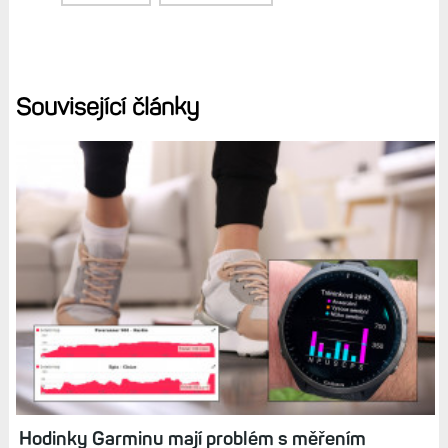
Beta program:
Jak nahrát do hodinek a cyklonavigací
testovací verze firmwaru. Jaká jsou omezení?
Sám jsem tuto funkci zatím nevyzkoušel, ale počítám, že
se mi hodinky někdy určitě dostanou do stavu, kdy
Recovery Mode naskočí a já v praxi uvidím, jako to
opravdu funguje.
Diskuse k článku (10)
Tagy:
CHYBA
FIRMWARE