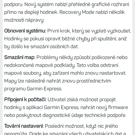
podporu. Nový systém nabízí přehledné grafické rozhraní
přímo na displeji hodinek. Recovery Mode nabízí několik
možností nápravy:
Obnovení systému:
První krok, který se vyplatí vyzkoušet.
Hodinky se pokusí opravit běžné chyby při spuštění, aniž
by došlo ke smazání osobních dat.
Smazání map:
Problémy někdy způsobí poškozené nebo
nedokončené mapové podklady. Tato volba odstraní
mapové soubory, aby zařízení mohlo znovu nastartovat.
Mapy lze následně nahrát znovu prostřednictvím
programu Garmin Express.
Připojení k počítači:
Uživatel získá možnost propojit
hodinky s aplikací Garmin Express, nahrát nový firmware
nebo poskytnout diagnostické údaje technické podpoře.
Tovární nastavení:
Poslední možnost, když nic jiného
nepomůže. Dojde ke smazání všech uživatelských dat a