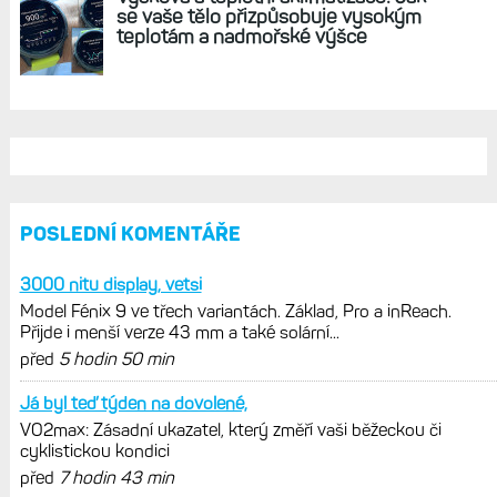
REKLAMA
AKTUÁLNĚ NA BLOGU
Garmin poprvé překonal hranici