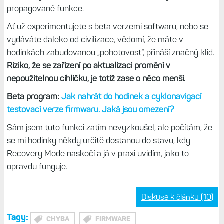
také škoda, že z aktuálně prodávaných hodinek tu chybí
také Instincty 3/E. Ale je možné, že i zde se časem
dočkáme.
Bude se hodit, zejména beta
testerům
Na první pohled nejde o novinku, která by se vyjímala v
reklamních materiálech vedle nových senzorů nebo delší
výdrže baterie. Pro zkušené uživatele však může mít
Recovery Mode větší hodnotu než mnohé výrazněji
propagované funkce.
Ať už experimentujete s beta verzemi softwaru, nebo se
vydáváte daleko od civilizace, vědomí, že máte v
hodinkách zabudovanou „pohotovost“, přináší značný klid.
Riziko, že se zařízení po aktualizaci promění v
nepoužitelnou cihličku, je totiž zase o něco menší.