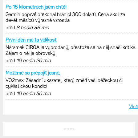
300 dolarů. Cena akcií za devět
měsíců výrazně vzrostla
Elektrokola s motorem Bosch se
konečně mohou propojit s Garminem.
Zatím ale jen s Edge
Model Fénix 9 ve třech variantách.
Základ, Pro a inReach. Přijde i menší
verze 43 mm a také solární MIP
VO2max: Zásadní ukazatel, který změří
vaši běžeckou či cyklistickou kondici
Výšková a teplotní aklimatizace: Jak
se vaše tělo přizpůsobuje vysokým
teplotám a nadmořské výšce