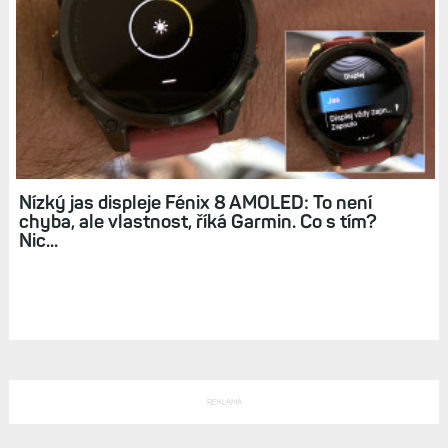
Tak, a je to tady. Tlusté silnice do map dostaly i
hodinky. Přehlednosti to rozhodně nepomáhá
Garmin měl problém: Hodinky umíraly při snaze
o spuštění GPS aktivity. Bylo to naštěstí jen
dočasné