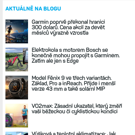
Nízký jas displeje Fénix 8 AMOLED: To není
chyba, ale vlastnost, říká Garmin. Co s tím?
Nic...