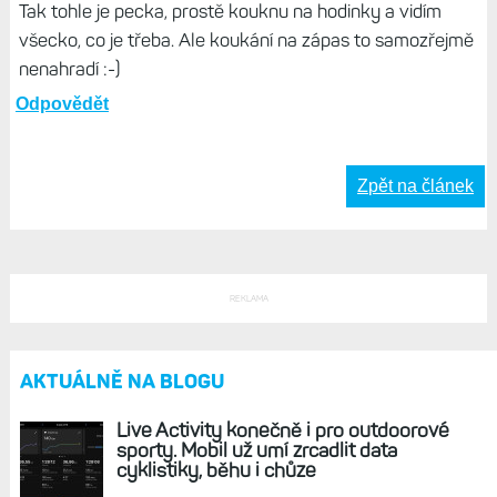
Tak tohle je pecka, prostě kouknu na hodinky a vidím
všecko, co je třeba. Ale koukání na zápas to samozřejmě
nenahradí :-)
Odpovědět
Zpět na článek
REKLAMA
AKTUÁLNĚ NA BLOGU
Live Activity konečně i pro outdoorové
sporty. Mobil už umí zrcadlit data
cyklistiky, běhu i chůze