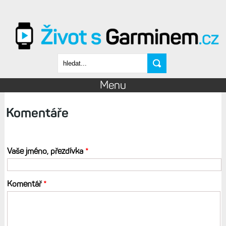
Přejít k hlavnímu obsahu
Vyhledávání
Menu
Komentáře
Vaše jméno, přezdívka
*
Komentář
*