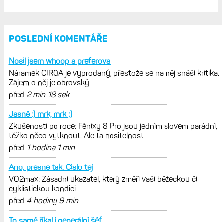
POSLEDNÍ KOMENTÁŘE
Nosil jsem whoop a preferoval
Náramek CIRQA je vyprodaný, přestože se na něj snáší kritika.
Zájem o něj je obrovský
před
2 min 18 sek
Jasně :) mrk, mrk ;)
Zkušenosti po roce: Fénixy 8 Pro jsou jedním slovem parádní,
těžko něco vytknout. Ale ta nositelnost
před
1 hodina 1 min
Ano, presne tak. Cislo tej
VO2max: Zásadní ukazatel, který změří vaši běžeckou či
cyklistickou kondici
před
4 hodiny 9 min
To samé říkal i generální šéf