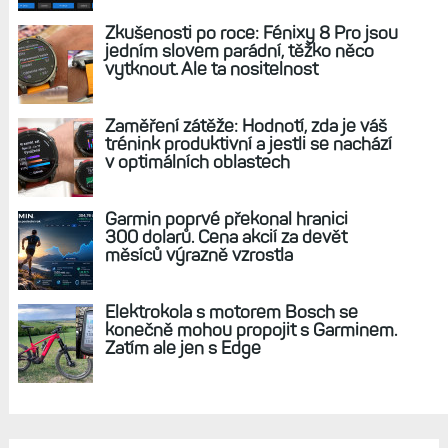
Zkušenosti po roce: Fénixy 8 Pro jsou
jedním slovem parádní, těžko něco
vytknout. Ale ta nositelnost
Zaměření zátěže: Hodnotí, zda je váš
trénink produktivní a jestli se nachází
v optimálních oblastech
Garmin poprvé překonal hranici
300 dolarů. Cena akcií za devět
měsíců výrazně vzrostla
Elektrokola s motorem Bosch se
konečně mohou propojit s Garminem.
Zatím ale jen s Edge